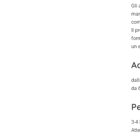
Gli
man
com
Il p
form
un e
Ad
dal
da 
P
3-4 
Atte