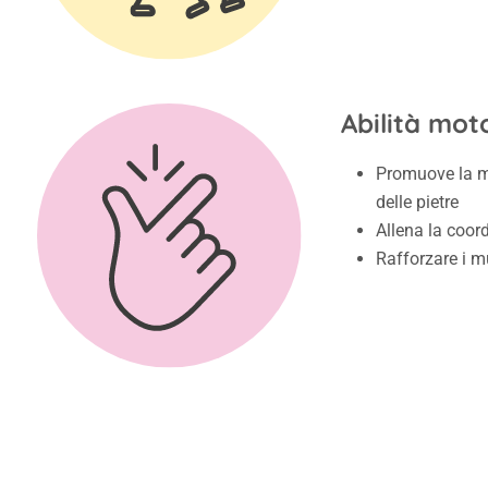
Abilità moto
Promuove la mo
delle pietre
Allena la coo
Rafforzare i m