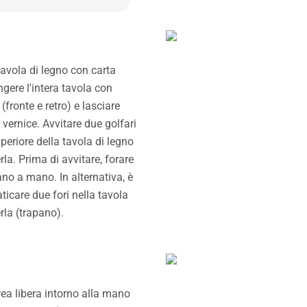
tavola di legno con carta
ngere l'intera tavola con
(fronte e retro) e lasciare
 vernice. Avvitare due golfari
periore della tavola di legno
la. Prima di avvitare, forare
no a mano. In alternativa, è
aticare due fori nella tavola
la (trapano).
area libera intorno alla mano