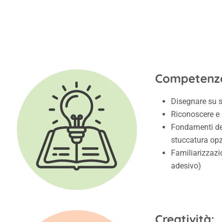
Competenz
Disegnare su s
Riconoscere e 
Fondamenti del
stuccatura opz
Familiarizzazio
adesivo)
Creatività: