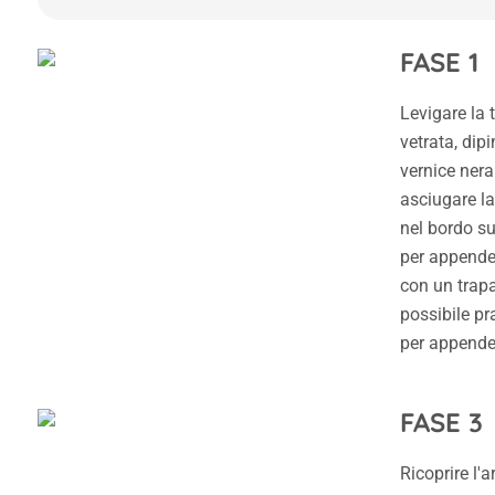
FASE 1
Levigare la 
vetrata, dipi
vernice nera 
asciugare la
nel bordo su
per appender
con un trapa
possibile pr
per appender
FASE 3
Ricoprire l'