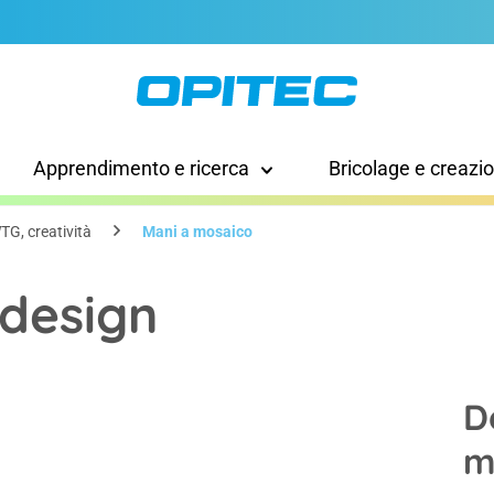
Apprendimento e ricerca
Bricolage e creazi
TG, creatività
Mani a mosaico
 design
D
m