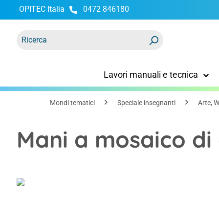
OPITEC Italia
0472 846180
ricerca
Passa alla navigazione principale
Lavori manuali e tecnica
Mondi tematici
Speciale insegnanti
Arte, W
Mani a mosaico di