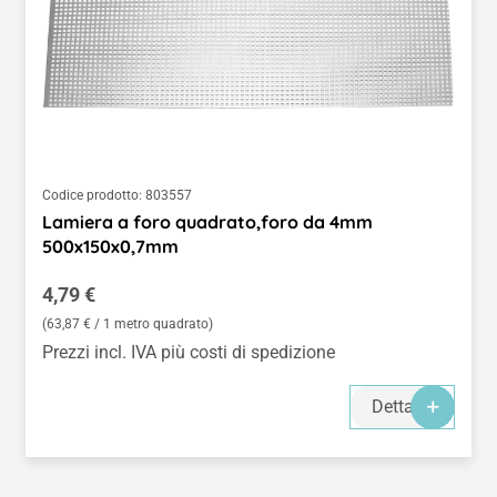
Codice prodotto:
803557
Lamiera a foro quadrato,foro da 4mm
500x150x0,7mm
Prezzo normale:
4,79 €
(63,87 € / 1 metro quadrato)
Prezzi incl. IVA più costi di spedizione
Dettagli