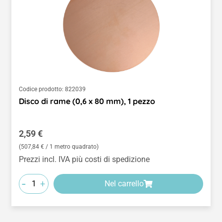
Codice prodotto:
822039
Disco di rame (0,6 x 80 mm), 1 pezzo
Prezzo normale:
2,59 €
(507,84 € / 1 metro quadrato)
Prezzi incl. IVA più costi di spedizione
-
+
Nel carrello