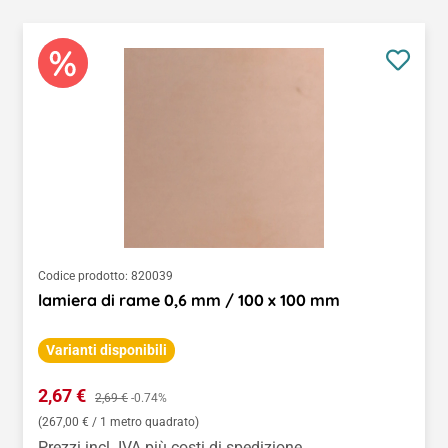
Codice prodotto:
820039
lamiera di rame 0,6 mm / 100 x 100 mm
Varianti disponibili
Prezzo di vendita:
2,67 €
Prezzo normale:
2,69 €
-0.74%
(267,00 € / 1 metro quadrato)
Prezzi incl. IVA più costi di spedizione