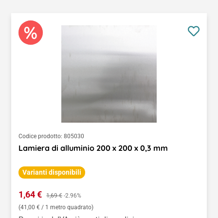
Codice prodotto:
805030
Lamiera di alluminio 200 x 200 x 0,3 mm
Varianti disponibili
Prezzo di vendita:
1,64 €
Prezzo normale:
1,69 €
-2.96%
(41,00 € / 1 metro quadrato)