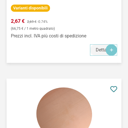
Varianti disponibili
Prezzo di vendita:
2,67 €
Prezzo normale:
2,69 €
-0.74%
(66,75 € / 1 metro quadrato)
Prezzi incl. IVA più costi di spedizione
Dettagli