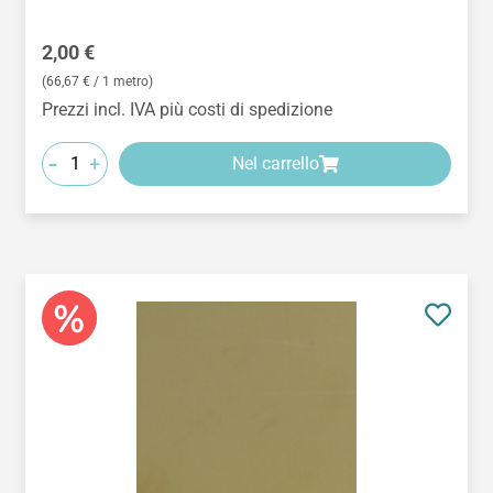
Prezzo normale:
2,00 €
(66,67 € / 1 metro)
Prezzi incl. IVA più costi di spedizione
-
+
Nel carrello