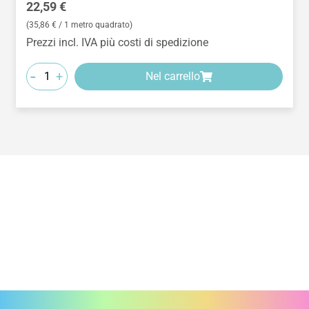
Prezzo normale:
22,59 €
(35,86 € / 1 metro quadrato)
Prezzi incl. IVA più costi di spedizione
-
+
Nel carrello