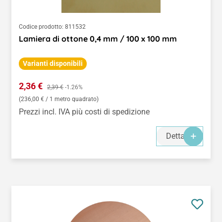
Codice prodotto:
811532
Lamiera di ottone 0,4 mm / 100 x 100 mm
Varianti disponibili
Prezzo di vendita:
2,36 €
Prezzo normale:
2,39 €
-1.26%
(236,00 € / 1 metro quadrato)
Prezzi incl. IVA più costi di spedizione
Dettagli