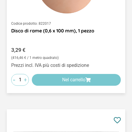
Codice prodotto:
822017
Disco di rame (0,6 x 100 mm), 1 pezzo
Prezzo normale:
3,29 €
(416,46 € / 1 metro quadrato)
Prezzi incl. IVA più costi di spedizione
-
+
Nel carrello