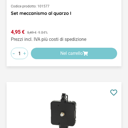
Codice prodotto:
101577
Set meccanismo al quarzo I
Prezzo di vendita:
4,95 €
Prezzo normale:
5,49 €
-9.84%
Prezzi incl. IVA più costi di spedizione
-
+
Nel carrello