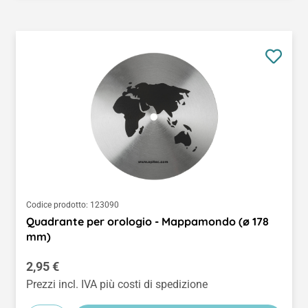
Codice prodotto:
123090
Quadrante per orologio - Mappamondo (ø 178
mm)
Prezzo normale:
2,95 €
Prezzi incl. IVA più costi di spedizione