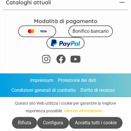
Cataloghi attuali
Modalità di pagamento
Bonifico bancario
Impressum
Protezione dei dati
Condizioni generali di contratto
Diritto di recesso
Dichiarazione di accessibilità
Cookie
Questo sito Web utilizza i cookie per garantire la migliore
Ordine diretto
esperienza possibile.
Ulteriori informazioni...
* Tutti i prezzi sono comprensivi di IVA e
spese di spedizione
,
Rifiuta
Configura
Accetta tutti i cookie
salvo diversa indicazione.