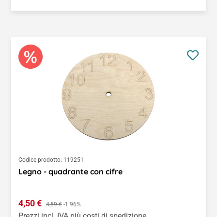
Codice prodotto:
119251
Legno - quadrante con cifre
Prezzo di vendita:
4,50 €
Prezzo normale:
4,59 €
-1.96%
Prezzi incl. IVA più costi di spedizione