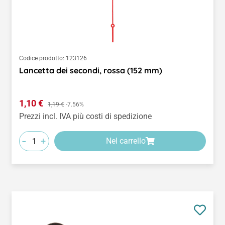
Codice prodotto:
123126
Lancetta dei secondi, rossa (152 mm)
Prezzo di vendita:
1,10 €
Prezzo normale:
1,19 €
-7.56%
Prezzi incl. IVA più costi di spedizione
-
+
Nel carrello