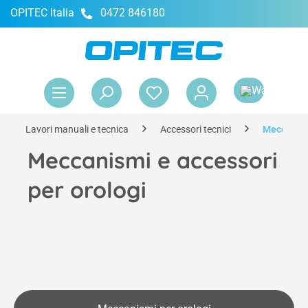
OPITEC Italia
0472 846180
nuto principale
Il 
Lavori manuali e tecnica
Accessori tecnici
Meccanismi
Meccanismi e accessori
per orologi