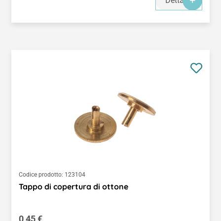
Dettagli
Codice prodotto:
123104
Tappo di copertura di ottone
Prezzo normale:
0,45 €