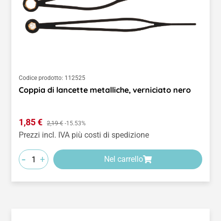
Codice prodotto:
112525
Coppia di lancette metalliche, verniciato nero
Prezzo di vendita:
1,85 €
Prezzo normale:
2,19 €
-15.53%
Prezzi incl. IVA più costi di spedizione
-
+
Nel carrello