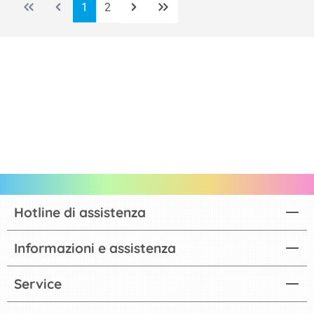
Pagina
Pagina
1
2
Hotline di assistenza
Informazioni e assistenza
Service