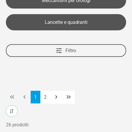
Meccanismi per orologi
Lancette e quadranti
Filtro
Pagina
Pagina
1
2
26 prodotti