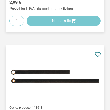
Prezzo normale:
2,99 €
Prezzi incl. IVA più costi di spedizione
-
+
Nel carrello
Codice prodotto:
113613