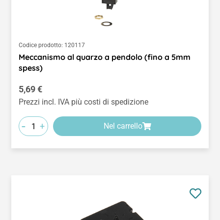
Codice prodotto:
120117
Meccanismo al quarzo a pendolo (fino a 5mm
spess)
Prezzo normale:
5,69 €
Prezzi incl. IVA più costi di spedizione
-
+
Nel carrello