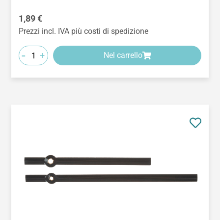
Prezzo normale:
1,89 €
Prezzi incl. IVA più costi di spedizione
-
+
Nel carrello