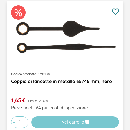
Codice prodotto:
120139
Coppia di lancette in metallo 65/45 mm, nero
Prezzo di vendita:
1,65 €
Prezzo normale:
1,69 €
-2.37%
Prezzi incl. IVA più costi di spedizione
-
+
Nel carrello