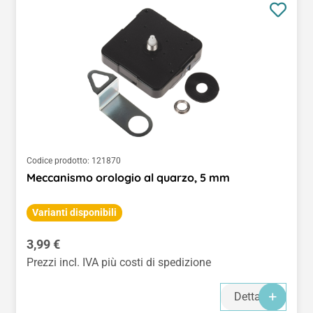
Codice prodotto:
121870
Meccanismo orologio al quarzo, 5 mm
Varianti disponibili
Prezzo normale:
3,99 €
Prezzi incl. IVA più costi di spedizione
Dettagli