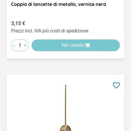
Coppia di lancette di metallo, vernice nera
Prezzo normale:
3,15 €
Prezzi incl. IVA più costi di spedizione
-
+
Nel carrello