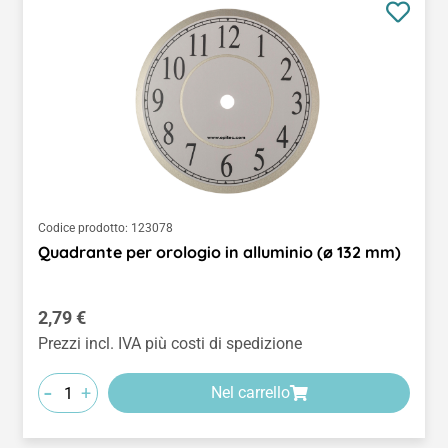
Codice prodotto:
123078
Quadrante per orologio in alluminio (ø 132 mm)
Prezzo normale:
2,79 €
Prezzi incl. IVA più costi di spedizione
-
+
Nel carrello