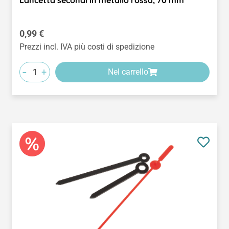
Lancetta secondi in metallo rossa, 70 mm
Prezzo normale:
0,99 €
Prezzi incl. IVA più costi di spedizione
-
+
Nel carrello