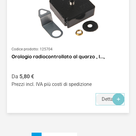
Codice prodotto:
125704
Orologio radiocontrollato al quarzo , I...,
Prezzo normale:
Da
5,80 €
Prezzi incl. IVA più costi di spedizione
Dettagli