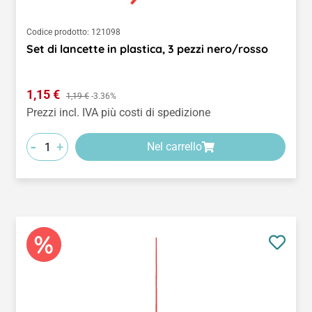
Codice prodotto:
121098
Set di lancette in plastica, 3 pezzi nero/rosso
Prezzo di vendita:
1,15 €
Prezzo normale:
1,19 €
-3.36%
Prezzi incl. IVA più costi di spedizione
-
+
Nel carrello