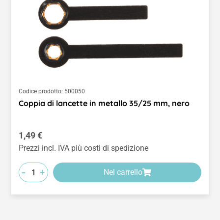
Codice prodotto:
500050
Coppia di lancette in metallo 35/25 mm, nero
Prezzo normale:
1,49 €
Prezzi incl. IVA più costi di spedizione
-
+
Nel carrello