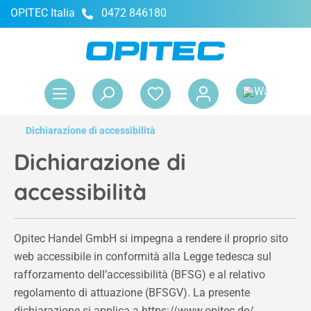
OPITEC Italia
0472 846180
nuto principale
Il 
Dichiarazione di accessibilità
Dichiarazione di
accessibilità
Opitec Handel GmbH si impegna a rendere il proprio sito
web accessibile in conformità alla Legge tedesca sul
rafforzamento dell’accessibilità (BFSG) e al relativo
regolamento di attuazione (BFSGV). La presente
dichiarazione si applica a https://www.opitec.de/.