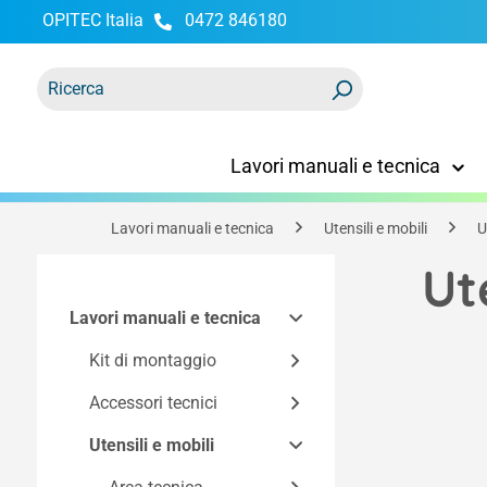
OPITEC Italia
0472 846180
ricerca
Passa alla navigazione principale
Lavori manuali e tecnica
Lavori manuali e tecnica
Utensili e mobili
U
Ut
Lavori manuali e tecnica
Kit di montaggio
Accessori tecnici
Kit Easy-Line
Kit in base alla
Utensili e mobili
Componenti dei kit di
tecnologia
costruzione