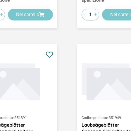
zione
spedizione
-
+
+
Nel carrello
Nel carrel
prodotto:
351891
Codice prodotto:
351949
ägeblätter
Laubsägeblätter