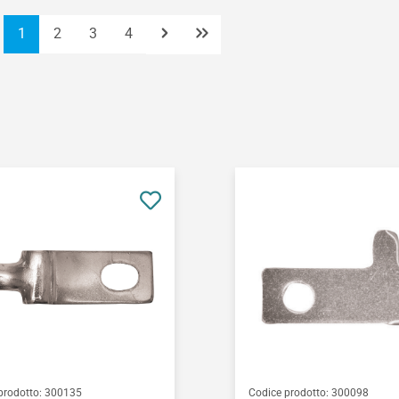
Pagina
Pagina
Pagina
Pagina
1
2
3
4
prodotto:
300135
Codice prodotto:
300098