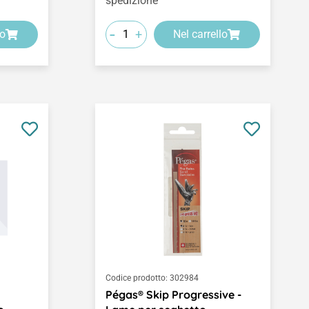
spedizione
-
+
lo
Nel carrello
Codice prodotto:
302984
Pégas® Skip Progressive -