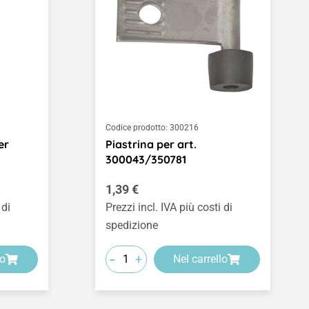
Codice prodotto:
300216
er
Piastrina per art.
300043/350781
Prezzo normale:
1,39 €
 di
Prezzi incl. IVA più costi di
spedizione
-
+
lo
Nel carrello