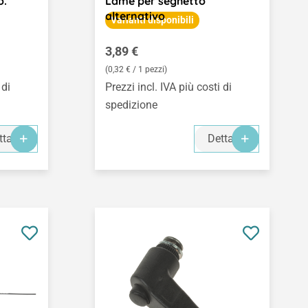
o.
Lame per seghetto
alternativo
Varianti disponibili
Prezzo normale:
3,89 €
(0,32 € / 1 pezzi)
 di
Prezzi incl. IVA più costi di
spedizione
ttagli
Dettagli