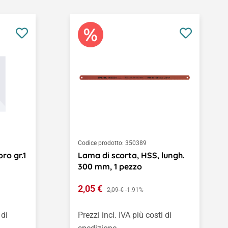
Codice prodotto:
350389
ro gr.1
Lama di scorta, HSS, lungh.
300 mm, 1 pezzo
Prezzo di vendita:
2,05 €
Prezzo normale:
2,09 €
-1.91%
 di
Prezzi incl. IVA più costi di