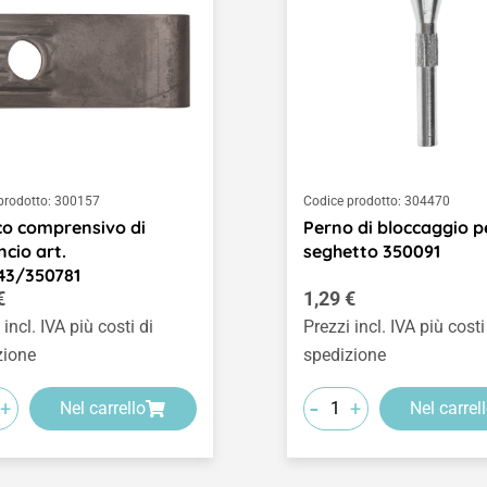
prodotto:
300157
Codice prodotto:
304470
o comprensivo di
Perno di bloccaggio p
cio art.
seghetto 350091
43/350781
o normale:
Prezzo normale:
€
1,29 €
 incl. IVA più costi di
Prezzi incl. IVA più costi
zione
spedizione
-
+
+
Nel carrello
Nel carrel