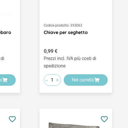
Codice prodotto:
353063
ebaro
Chiave per seghetto
Prezzo normale:
0,99 €
 di
Prezzi incl. IVA più costi di
spedizione
-
+
lo
Nel carrello