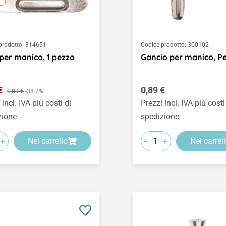
prodotto:
314651
Codice prodotto:
300102
per manico, 1 pezzo
Gancio per manico, P
o di vendita:
Prezzo normale:
 €
Prezzo normale:
0,89 €
0,89 €
-38.2%
 incl. IVA più costi di
Prezzi incl. IVA più costi
zione
spedizione
-
+
+
Nel carrello
Nel carrel