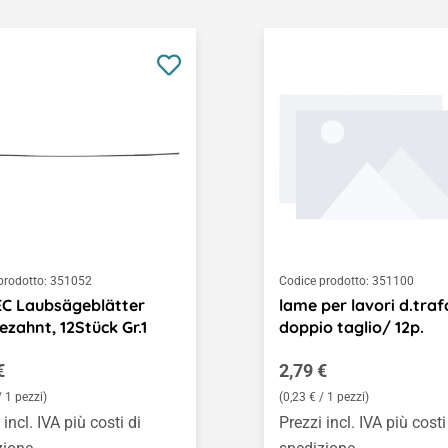
prodotto:
351052
Codice prodotto:
351100
C Laubsägeblätter
lame per lavori d.trafo
ezahnt, 12Stück Gr.1
doppio taglio/ 12p.
o normale:
Prezzo normale:
€
2,79 €
/ 1 pezzi)
(0,23 € / 1 pezzi)
 incl. IVA più costi di
Prezzi incl. IVA più costi