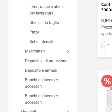
di fissaggio
orologi
Contr
Lime, raspe e utensili
3000
Lancette e quadranti
Azionamenti e ruote
Nastri metallici e
per levigatura
molle metalliche
Prezz
Motori, trasmissioni e
0,89 
Utensili da taglio
Fascette, fili metallici e
pompe
Prezzi
Pinze
trecce metalliche
spedi
Ingranaggi, pulegge e
Set di utensili
Nastro isolante e
simili
-
nastro adesivo
Macchinari
Ruote
Viti e chiodi
Dispositivi di protezione
Trapani e avvitatori a
Assi, supporti e
batteria
Dadi, barre filettate e
accessori
Deposito e armadi
simili
Seghe e levigatrici
Banchi da lavoro e
Barre, tubi e manicotti
accessori
Macchine da taglio e
deformatrici
Cerniere, chiusure e
Banchi da lavoro e
simili
accessori
Forni e strumenti
ausiliari
Ganci, morsetti e
Materiali