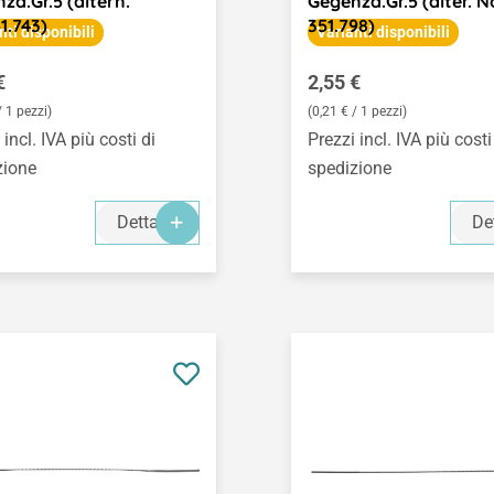
zä.Gr.5 (altern.
Gegenzä.Gr.5 (alter. N
1.743)
351.798)
nti disponibili
Varianti disponibili
o normale:
Prezzo normale:
€
2,55 €
/ 1 pezzi)
(0,21 € / 1 pezzi)
 incl. IVA più costi di
Prezzi incl. IVA più costi
zione
spedizione
Dettagli
De