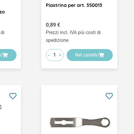
Piastrina per art. 350013
zo
Prezzo normale:
0,89 €
 di
Prezzi incl. IVA più costi di
spedizione
-
+
lo
Nel carrello