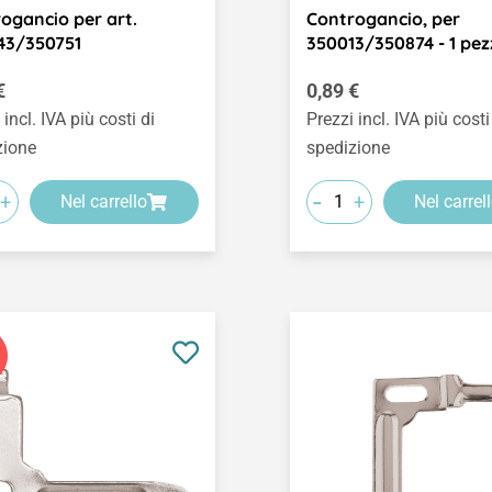
ogancio per art.
Controgancio, per
43/350751
350013/350874 - 1 pez
o normale:
Prezzo normale:
€
0,89 €
 incl. IVA più costi di
Prezzi incl. IVA più costi
zione
spedizione
-
+
+
Nel carrello
Nel carrel