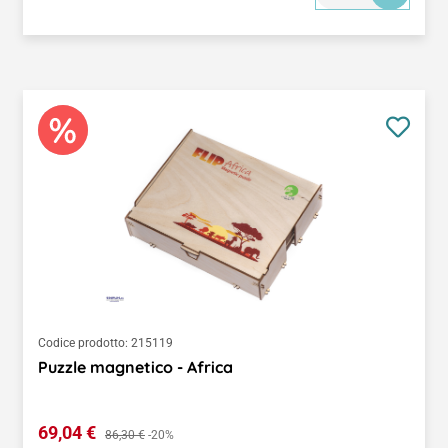
Codice prodotto:
215119
Puzzle magnetico - Africa
Prezzo di vendita:
69,04 €
Prezzo normale:
86,30 €
-20%