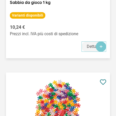
Sabbia da gioco 1 kg
Varianti disponibili
Prezzo normale:
10,24 €
Prezzi incl. IVA più costi di spedizione
Dettagli