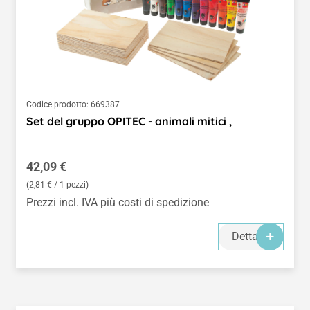
Codice prodotto:
669387
Set del gruppo OPITEC - animali mitici ,
Prezzo normale:
42,09 €
(2,81 € / 1 pezzi)
Prezzi incl. IVA più costi di spedizione
Dettagli