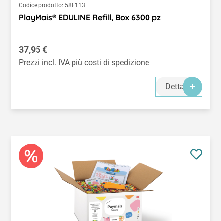
Codice prodotto:
588113
PlayMais® EDULINE Refill, Box 6300 pz
Prezzo normale:
37,95 €
Prezzi incl. IVA più costi di spedizione
Dettagli