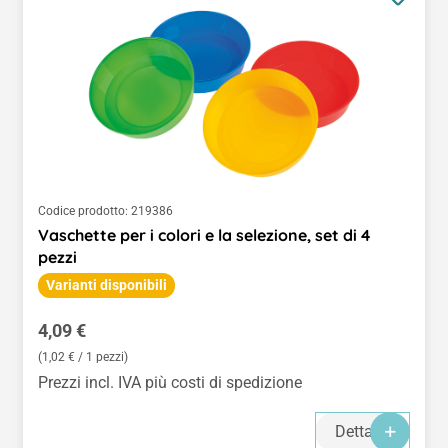
Codice prodotto:
219386
Vaschette per i colori e la selezione, set di 4
pezzi
Varianti disponibili
Prezzo normale:
4,09 €
(1,02 € / 1 pezzi)
Prezzi incl. IVA più costi di spedizione
Dettagli