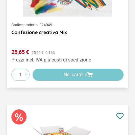
Codice prodotto:
324049
Confezione creativa Mix
Prezzo di vendita:
25,65 €
Prezzo normale:
25,69 €
-0.16%
Prezzi incl. IVA più costi di spedizione
-
+
Nel carrello