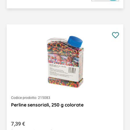
Codice prodotto:
215083
Perline sensoriali, 250 g colorate
Prezzo normale:
7,39 €