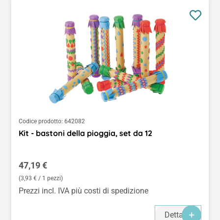
Codice prodotto:
642082
Kit - bastoni della pioggia, set da 12
Prezzo normale:
47,19 €
(3,93 € / 1 pezzi)
Prezzi incl. IVA più costi di spedizione
Dettagli