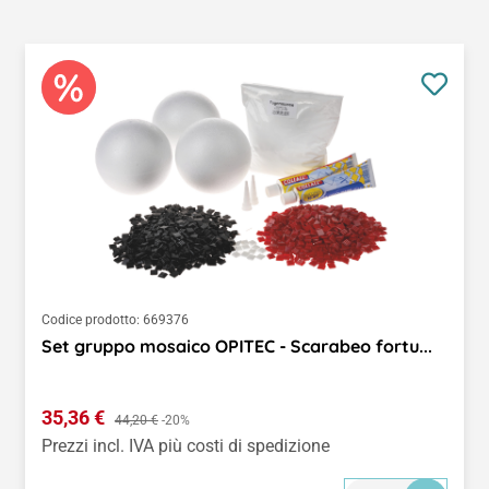
Codice prodotto:
669376
Set gruppo mosaico OPITEC - Scarabeo fortu...
Prezzo di vendita:
35,36 €
Prezzo normale:
44,20 €
-20%
Prezzi incl. IVA più costi di spedizione