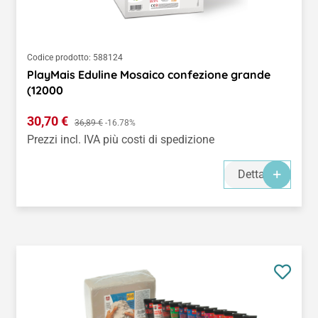
Codice prodotto:
588124
PlayMais Eduline Mosaico confezione grande
(12000
Prezzo di vendita:
30,70 €
Prezzo normale:
36,89 €
-16.78%
Prezzi incl. IVA più costi di spedizione
Dettagli