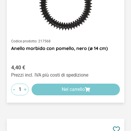
Codice prodotto:
217568
Anello morbido con pomello, nero (ø 14 cm)
Prezzo normale:
4,40 €
Prezzi incl. IVA più costi di spedizione
-
+
Nel carrello