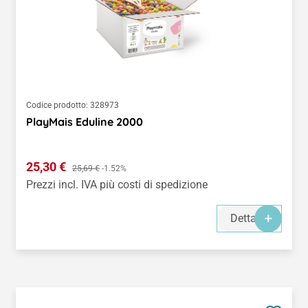
Codice prodotto:
328973
PlayMais Eduline 2000
Prezzo di vendita:
25,30 €
Prezzo normale:
25,69 €
-1.52%
Prezzi incl. IVA più costi di spedizione
Dettagli