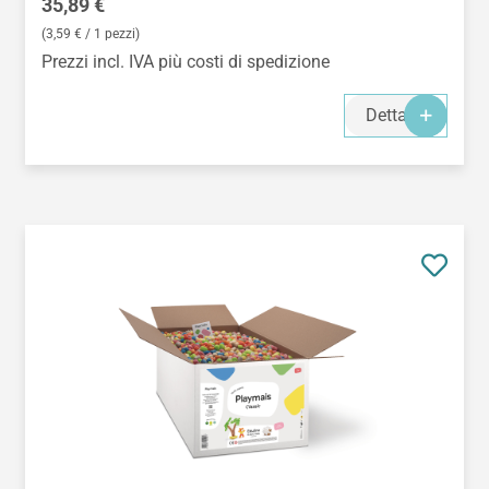
Prezzo normale:
35,89 €
(3,59 € / 1 pezzi)
Prezzi incl. IVA più costi di spedizione
Dettagli