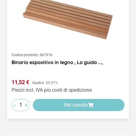
Codice prodotto:
667916
Binario espositivo in legno , La guida ...,
Prezzo di vendita:
11,52 €
Prezzo normale:
16,45 €
-29.97%
Prezzi incl. IVA più costi di spedizione
-
+
Nel carrello