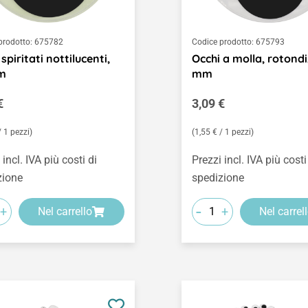
prodotto:
675782
Codice prodotto:
675793
spiritati nottilucenti,
Occhi a molla, rotondi
m
mm
o normale:
Prezzo normale:
€
3,09 €
/ 1 pezzi)
(1,55 € / 1 pezzi)
 incl. IVA più costi di
Prezzi incl. IVA più costi
zione
spedizione
-
+
+
Nel carrello
Nel carrel