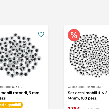
prodotto:
535419
Codice prodotto:
506883
 mobili rotondi, 3 mm,
Set occhi mobili 4-6-8-
ezzi
14mm, 100 pezzi
nti disponibili
Prezzo di vendita:
2,35 €
Prezzo normale: