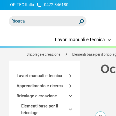
OPITEC Italia
0472 846180
ricerca
Passa alla navigazione principale
Lavori manuali e tecnica
Bricolage e creazione
Elementi base per il bricola
Oc
Lavori manuali e tecnica
Apprendimento e ricerca
Kit di montaggio
Bricolage e creazione
Accessori tecnici
Modelli funzionali
Kit Easy-Line
Kit in base alla
Utensili e mobili
Spazio maker
Elementi base per il
Componenti dei kit di
Elettricità ed elettronica
tecnologia
bricolage
costruzione
Programmazione e