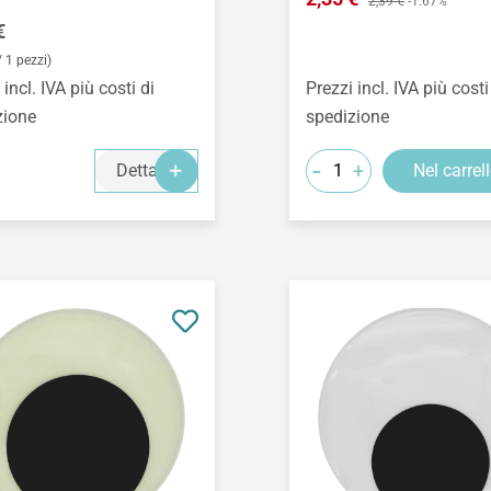
2,39 €
-1.67%
o normale:
€
/ 1 pezzi)
 incl. IVA più costi di
Prezzi incl. IVA più costi
zione
spedizione
-
+
Dettagli
Nel carrel