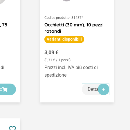
Codice prodotto:
814874
, 75
Occhietti (30 mm), 10 pezzi
rotondi
Varianti disponibili
Prezzo normale:
3,09 €
(0,31 € / 1 pezzi)
 di
Prezzi incl. IVA più costi di
spedizione
lo
Dettagli