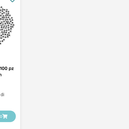
 100 pz
m
 di
lo