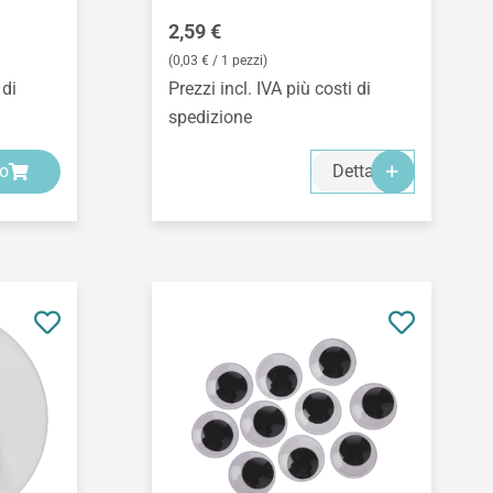
Prezzo normale:
2,59 €
(0,03 € / 1 pezzi)
 di
Prezzi incl. IVA più costi di
spedizione
lo
Dettagli