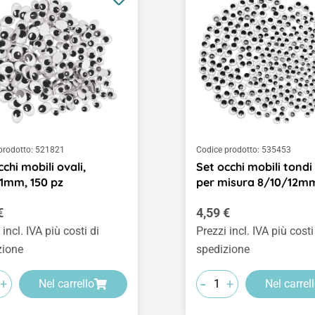
prodotto:
521821
Codice prodotto:
535453
cchi mobili ovali,
Set occhi mobili tondi
1mm, 150 pz
per misura 8/10/12m
o normale:
Prezzo normale:
€
4,59 €
 incl. IVA più costi di
Prezzi incl. IVA più costi
zione
spedizione
-
+
+
Nel carrello
Nel carrel