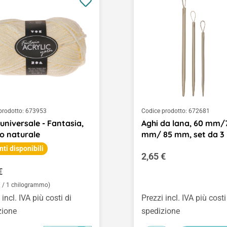
prodotto:
673953
Codice prodotto:
672681
universale - Fantasia,
Aghi da lana, 60 mm/
o naturale
mm/ 85 mm, set da 3
nti disponibili
Prezzo normale:
2,65 €
o normale:
€
€ / 1 chilogrammo)
 incl. IVA più costi di
Prezzi incl. IVA più costi
zione
spedizione