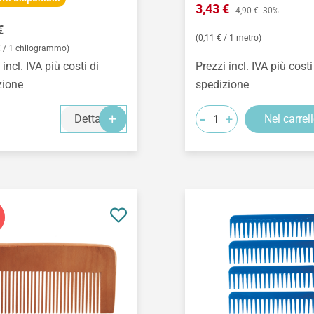
Prezzo di vendita:
3,43 €
Prezzo normale:
4,90 €
-30%
o normale:
€
(0,11 € / 1 metro)
€ / 1 chilogrammo)
 incl. IVA più costi di
Prezzi incl. IVA più costi
zione
spedizione
-
+
Dettagli
Nel carrel