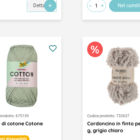
-
+
Dettagli
Nel carrel
prodotto:
675139
Codice prodotto:
732637
o di cotone Cotone
Cordoncino in finto p
g, grigio chiaro
nti disponibili