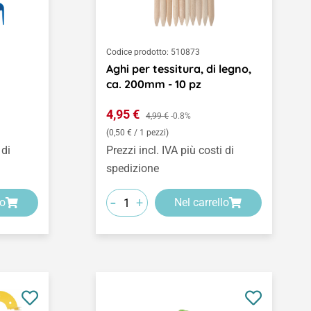
Codice prodotto:
510873
Aghi per tessitura, di legno,
ca. 200mm - 10 pz
Prezzo di vendita:
4,95 €
Prezzo normale:
4,99 €
-0.8%
(0,50 € / 1 pezzi)
 di
Prezzi incl. IVA più costi di
spedizione
-
+
lo
Nel carrello