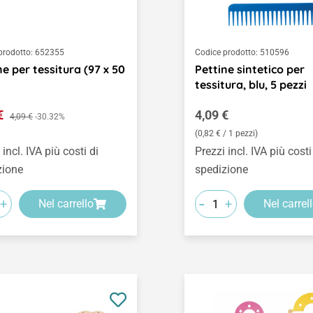
prodotto:
652355
Codice prodotto:
510596
ne per tessitura (97 x 50
Pettine sintetico per
tessitura, blu, 5 pezzi
o di vendita:
Prezzo normale:
 €
Prezzo normale:
4,09 €
4,09 €
-30.32%
(0,82 € / 1 pezzi)
 incl. IVA più costi di
Prezzi incl. IVA più costi
zione
spedizione
-
+
+
Nel carrello
Nel carrel