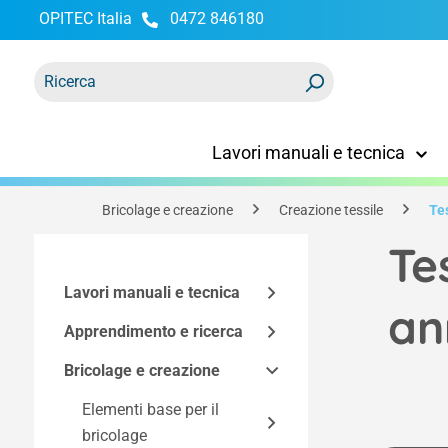
OPITEC Italia
0472 846180
ricerca
Passa alla navigazione principale
Lavori manuali e tecnica
Bricolage e creazione
Creazione tessile
Te
Te
Lavori manuali e tecnica
an
Apprendimento e ricerca
Kit di montaggio
Bricolage e creazione
Accessori tecnici
Modelli funzionali
Kit Easy-Line
Kit in base alla
Utensili e mobili
Spazio maker
Elementi base per il
Componenti dei kit
Elettricità ed elettronica
tecnologia
bricolage
di costruzione
Programmazione e