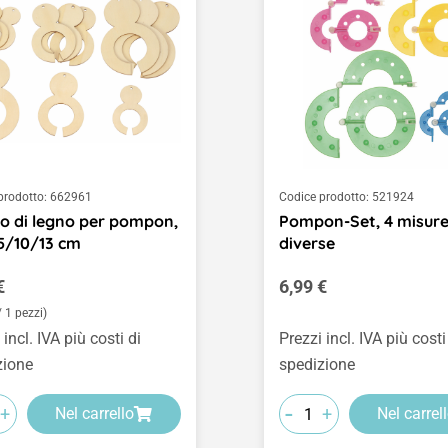
prodotto:
662961
Codice prodotto:
521924
o di legno per pompon,
Pompon-Set, 4 misur
,5/10/13 cm
diverse
o normale:
Prezzo normale:
€
6,99 €
/ 1 pezzi)
 incl. IVA più costi di
Prezzi incl. IVA più costi
zione
spedizione
-
+
+
Nel carrello
Nel carrel