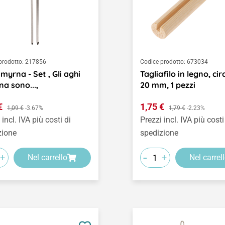
prodotto:
217856
Codice prodotto:
673034
myrna - Set , Gli aghi
Tagliafilo in legno, cir
a sono...,
20 mm, 1 pezzi
o di vendita:
Prezzo di vendita:
 €
Prezzo normale:
1,75 €
Prezzo normale:
1,09 €
-3.67%
1,79 €
-2.23%
 incl. IVA più costi di
Prezzi incl. IVA più costi
zione
spedizione
-
+
+
Nel carrello
Nel carrel