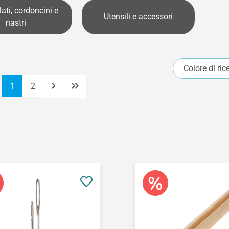
lati, cordoncini e
Utensili e accessori
nastri
Colore di ric
Pagina
Pagina
1
2