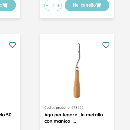
-
+
lo
Nel carrello
Codice prodotto:
673229
elo 50
Ago per legare , In metallo
con manico ...,