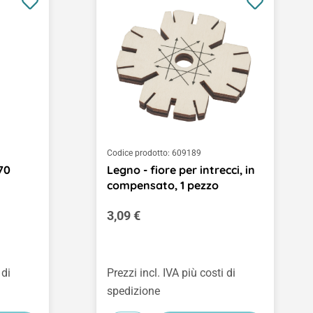
Codice prodotto:
609189
70
Legno - fiore per intrecci, in
compensato, 1 pezzo
Prezzo normale:
3,09 €
 di
Prezzi incl. IVA più costi di
spedizione