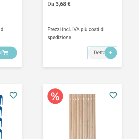
Prezzo normale:
Da
3,68 €
 di
Prezzi incl. IVA più costi di
spedizione
lo
Dettagli