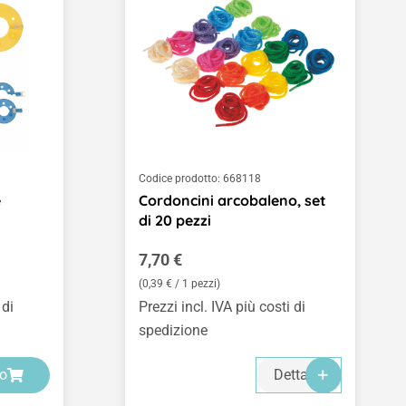
Codice prodotto:
668118
e
Cordoncini arcobaleno, set
di 20 pezzi
Prezzo normale:
7,70 €
(0,39 € / 1 pezzi)
 di
Prezzi incl. IVA più costi di
spedizione
lo
Dettagli