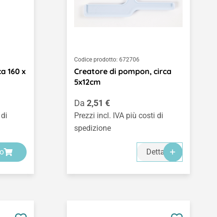
Codice prodotto:
672706
ca 160 x
Creatore di pompon, circa
5x12cm
Prezzo normale:
Da
2,51 €
 di
Prezzi incl. IVA più costi di
spedizione
lo
Dettagli