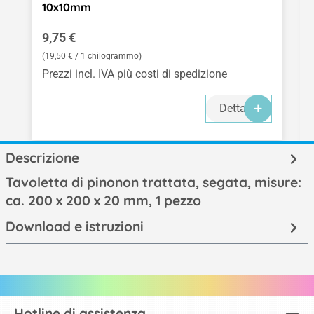
10x10mm
Prezzo normale:
9,75 €
(19,50 € / 1 chilogrammo)
Prezzi incl. IVA più costi di spedizione
Dettagli
Descrizione
Tavoletta di pinonon trattata, segata, misure:
ca. 200 x 200 x 20 mm, 1 pezzo
Download e istruzioni
Hotline di assistenza