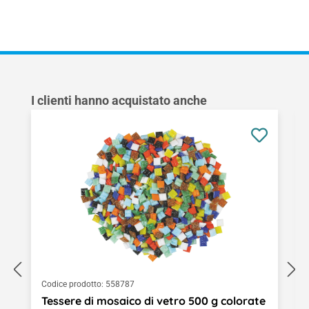
Salta la galleria dei prodotti
I clienti hanno acquistato anche
Codice prodotto:
558787
Tessere di mosaico di vetro 500 g colorate