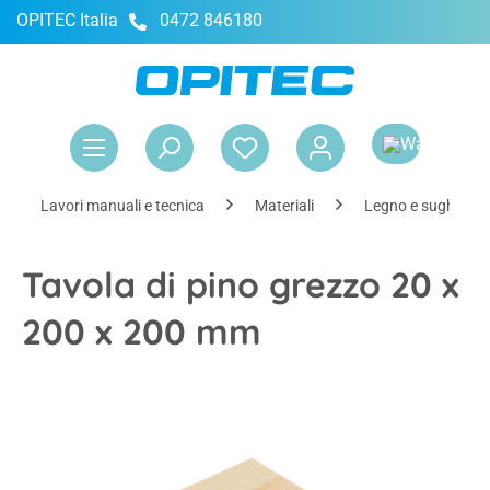
OPITEC Italia
0472 846180
nuto principale
Il 
Lavori manuali e tecnica
Materiali
Legno e sughero
Tavola di pino grezzo 20 x
200 x 200 mm
Salta la galleria di immagini