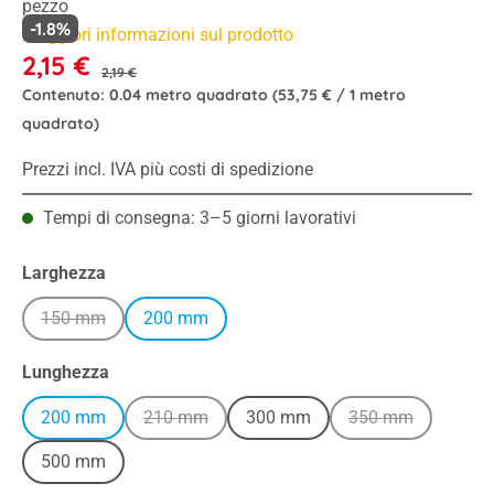
pezzo
-1.8%
Maggiori informazioni sul prodotto
2,15 €
2,19 €
Contenuto:
0.04 metro quadrato
(53,75 € / 1 metro
quadrato)
Prezzi incl. IVA più costi di spedizione
Tempi di consegna: 3–5 giorni lavorativi
Seleziona
Larghezza
150 mm
200 mm
(Questa opzione non è al momento disponibile.)
Seleziona
Lunghezza
200 mm
210 mm
300 mm
350 mm
(Questa opzione non è al momento disponibile.
(Questa opzione 
500 mm