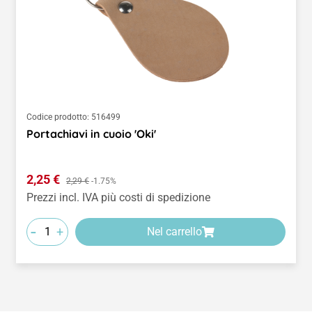
Codice prodotto:
516499
Portachiavi in cuoio 'Oki'
Prezzo di vendita:
2,25 €
Prezzo normale:
2,29 €
-1.75%
Prezzi incl. IVA più costi di spedizione
-
+
Nel carrello