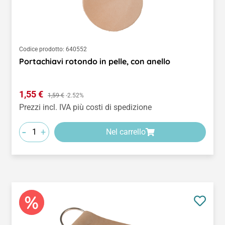
Codice prodotto:
640552
Portachiavi rotondo in pelle, con anello
Prezzo di vendita:
1,55 €
Prezzo normale:
1,59 €
-2.52%
Prezzi incl. IVA più costi di spedizione
-
+
Nel carrello