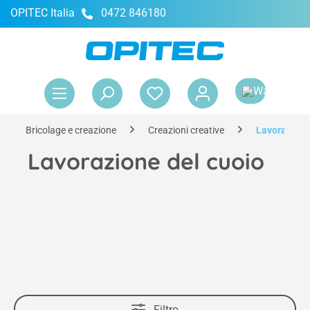
OPITEC Italia
0472 846180
nuto principale
Il 
Bricolage e creazione
Creazioni creative
Lavorazione
Lavorazione del cuoio
Filtro