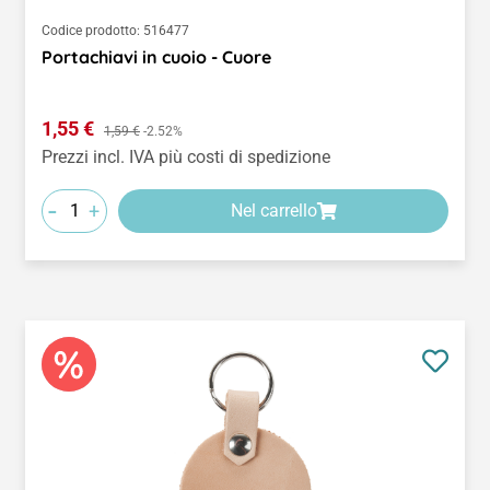
Codice prodotto:
516477
Portachiavi in cuoio - Cuore
Prezzo di vendita:
1,55 €
Prezzo normale:
1,59 €
-2.52%
Prezzi incl. IVA più costi di spedizione
-
+
Nel carrello