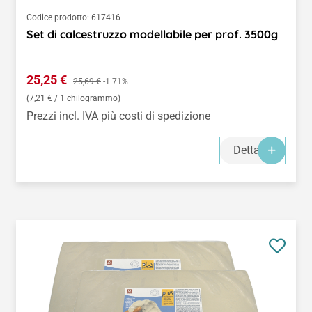
Codice prodotto:
617416
Set di calcestruzzo modellabile per prof. 3500g
Prezzo di vendita:
25,25 €
Prezzo normale:
25,69 €
-1.71%
(7,21 € / 1 chilogrammo)
Prezzi incl. IVA più costi di spedizione
Dettagli