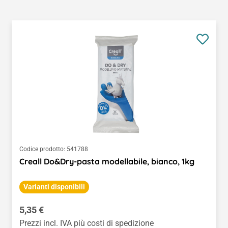
Codice prodotto:
541788
Creall Do&Dry-pasta modellabile, bianco, 1kg
Varianti disponibili
Prezzo normale:
5,35 €
Prezzi incl. IVA più costi di spedizione