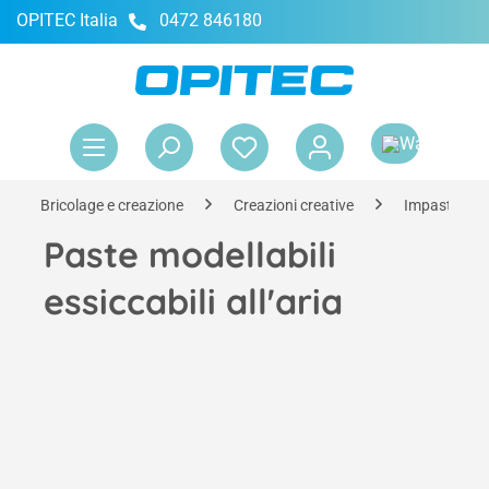
OPITEC Italia
0472 846180
nuto principale
Il 
Bricolage e creazione
Creazioni creative
Impastare e
Paste modellabili
essiccabili all'aria