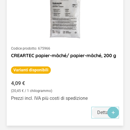
Codice prodotto:
675966
CREARTEC papier-mâché/ papier-mâché, 200 g
Varianti disponibili
Prezzo normale:
4,09 €
(20,45 € / 1 chilogrammo)
Prezzi incl. IVA più costi di spedizione
Dettagli