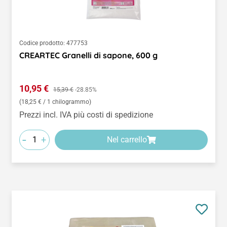
Codice prodotto:
477753
CREARTEC Granelli di sapone, 600 g
Prezzo di vendita:
10,95 €
Prezzo normale:
15,39 €
-28.85%
(18,25 € / 1 chilogrammo)
Prezzi incl. IVA più costi di spedizione
-
+
Nel carrello