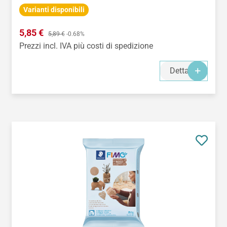
Varianti disponibili
Prezzo di vendita:
5,85 €
Prezzo normale:
5,89 €
-0.68%
Prezzi incl. IVA più costi di spedizione
Dettagli