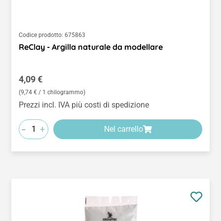
Codice prodotto:
675863
ReClay - Argilla naturale da modellare
Prezzo normale:
4,09 €
(9,74 € / 1 chilogrammo)
Prezzi incl. IVA più costi di spedizione
-
+
Nel carrello