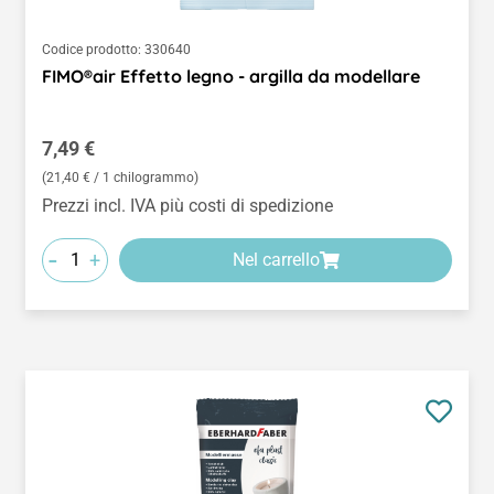
Codice prodotto:
330640
FIMO®air Effetto legno - argilla da modellare
Prezzo normale:
7,49 €
(21,40 € / 1 chilogrammo)
Prezzi incl. IVA più costi di spedizione
-
+
Nel carrello