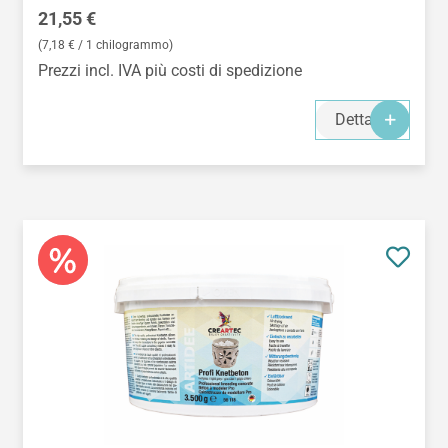
Prezzo normale:
21,55 €
(7,18 € / 1 chilogrammo)
Prezzi incl. IVA più costi di spedizione
Dettagli