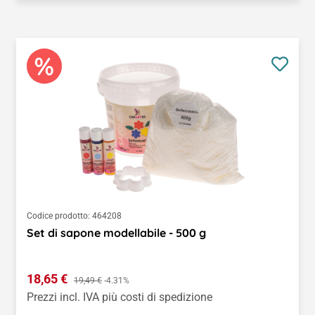
Codice prodotto:
464208
Set di sapone modellabile - 500 g
Prezzo di vendita:
18,65 €
Prezzo normale:
19,49 €
-4.31%
Prezzi incl. IVA più costi di spedizione