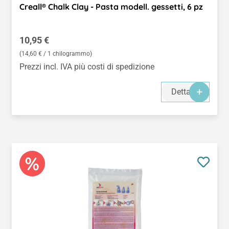
Creall® Chalk Clay - Pasta modell. gessetti, 6 pz
Prezzo normale:
10,95 €
(14,60 € / 1 chilogrammo)
Prezzi incl. IVA più costi di spedizione
Dettagli