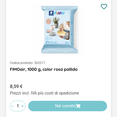
Codice prodotto:
503217
FIMOair, 1000 g, color rosa pallido
Prezzo normale:
8,59 €
Prezzi incl. IVA più costi di spedizione
-
+
Nel carrello