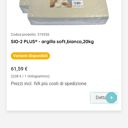
Codice prodotto:
519556
SIO-2 PLUS® - argilla soft,bianco,20kg
Varianti disponibili
Prezzo normale:
61,59 €
(3,08 € / 1 chilogrammo)
Prezzi incl. IVA più costi di spedizione
Dettagli