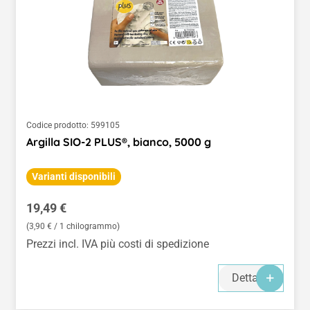
Codice prodotto:
599105
Argilla SIO-2 PLUS®, bianco, 5000 g
Varianti disponibili
Prezzo normale:
19,49 €
(3,90 € / 1 chilogrammo)
Prezzi incl. IVA più costi di spedizione
Dettagli