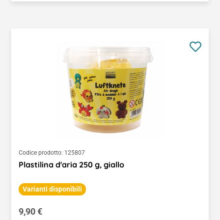
Codice prodotto:
125807
Plastilina d'aria 250 g, giallo
Varianti disponibili
Prezzo normale:
9,90 €