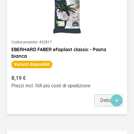
Codice prodotto:
422817
EBERHARD FABER efaplast classic - Pasta
bianca
Varianti disponibili
Prezzo normale:
8,19 €
Prezzi incl. IVA più costi di spedizione
Dettagli