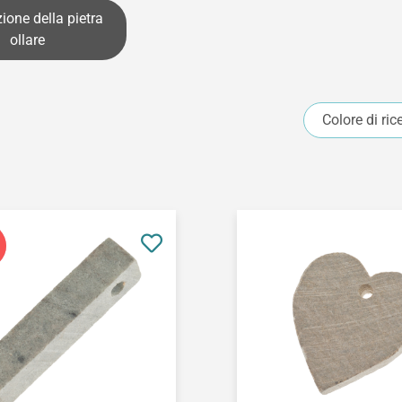
ione della pietra
ollare
Colore di ric