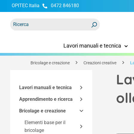
OPITEC Italia
0472 846180
ricerca
Passa alla navigazione principale
Lavori manuali e tecnica
Bricolage e creazione
Creazioni creative
La
La
Lavori manuali e tecnica
ol
Apprendimento e ricerca
Kit di montaggio
Bricolage e creazione
Accessori tecnici
Modelli funzionali
Kit Easy-Line
Kit in base alla
Utensili e mobili
Spazio maker
Elementi base per il
Componenti dei kit
Elettricità ed elettronica
tecnologia
bricolage
di costruzione
Programmazione e