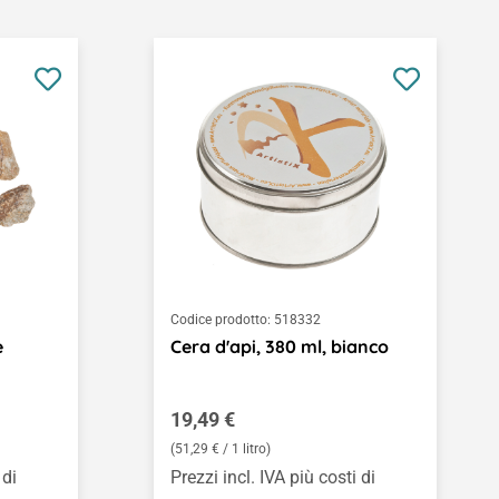
Codice prodotto:
518332
e
Cera d'api, 380 ml, bianco
Prezzo normale:
19,49 €
(51,29 € / 1 litro)
 di
Prezzi incl. IVA più costi di