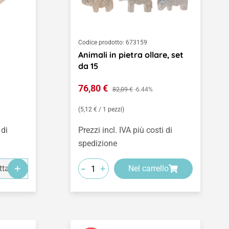
Codice prodotto:
673159
Animali in pietra ollare, set
da 15
Prezzo di vendita:
76,80 €
Prezzo normale:
82,09 €
-6.44%
(5,12 € / 1 pezzi)
 di
Prezzi incl. IVA più costi di
spedizione
-
+
ttagli
Nel carrello