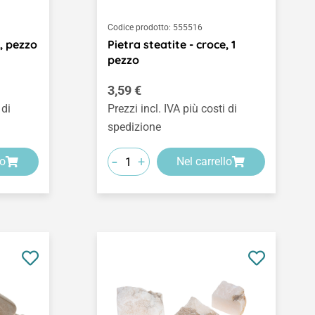
Codice prodotto:
555516
e, pezzo
Pietra steatite - croce, 1
pezzo
Prezzo normale:
3,59 €
 di
Prezzi incl. IVA più costi di
spedizione
-
+
lo
Nel carrello