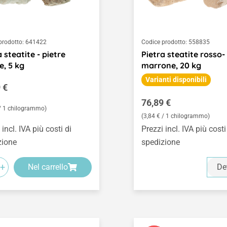
prodotto:
641422
Codice prodotto:
558835
 steatite - pietre
Pietra steatite rosso-
e, 5 kg
marrone, 20 kg
Varianti disponibili
o normale:
 €
Prezzo normale:
76,89 €
 / 1 chilogrammo)
(3,84 € / 1 chilogrammo)
 incl. IVA più costi di
Prezzi incl. IVA più costi
zione
spedizione
+
Nel carrello
De