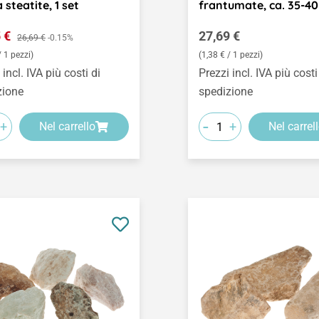
 steatite, 1 set
frantumate, ca. 35-40
o di vendita:
Prezzo normale:
5 €
Prezzo normale:
27,69 €
26,69 €
-0.15%
/ 1 pezzi)
(1,38 € / 1 pezzi)
 incl. IVA più costi di
Prezzi incl. IVA più costi
zione
spedizione
-
+
+
Nel carrello
Nel carrel