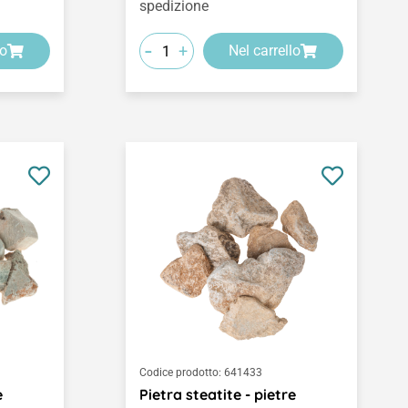
spedizione
-
+
lo
Nel carrello
Codice prodotto:
641433
e
Pietra steatite - pietre