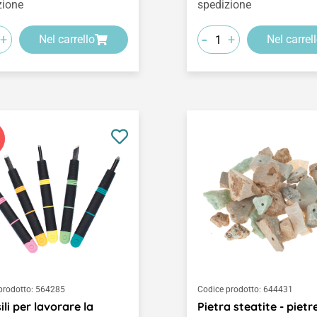
zione
spedizione
-
+
+
Nel carrello
Nel carrel
prodotto:
564285
Codice prodotto:
644431
ili per lavorare la
Pietra steatite - pietr