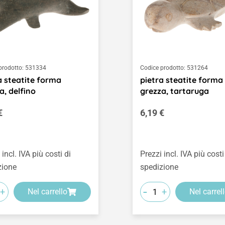
prodotto:
531334
Codice prodotto:
531264
a steatite forma
pietra steatite forma
a, delfino
grezza, tartaruga
o normale:
Prezzo normale:
€
6,19 €
 incl. IVA più costi di
Prezzi incl. IVA più costi
zione
spedizione
-
+
+
Nel carrello
Nel carrel