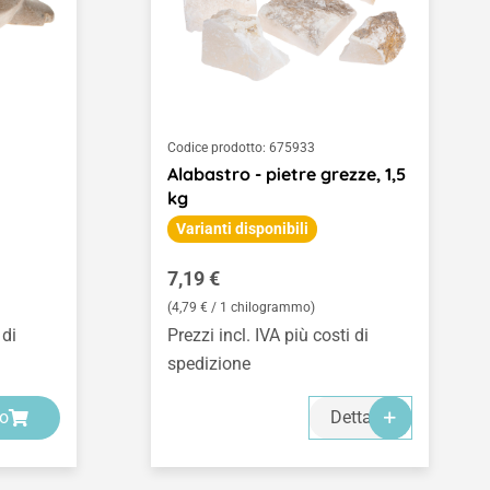
Codice prodotto:
675933
Alabastro - pietre grezze, 1,5
kg
Varianti disponibili
Prezzo normale:
7,19 €
(4,79 € / 1 chilogrammo)
 di
Prezzi incl. IVA più costi di
spedizione
lo
Dettagli