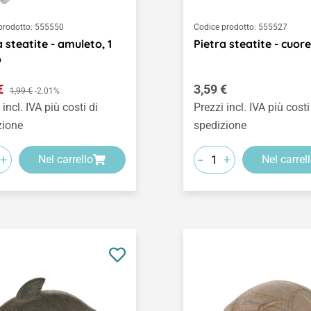
prodotto:
555550
Codice prodotto:
555527
a steatite - amuleto, 1
Pietra steatite - cuor
o
o di vendita:
Prezzo normale:
 €
Prezzo normale:
3,59 €
1,99 €
-2.01%
 incl. IVA più costi di
Prezzi incl. IVA più costi
zione
spedizione
-
+
+
Nel carrello
Nel carrel