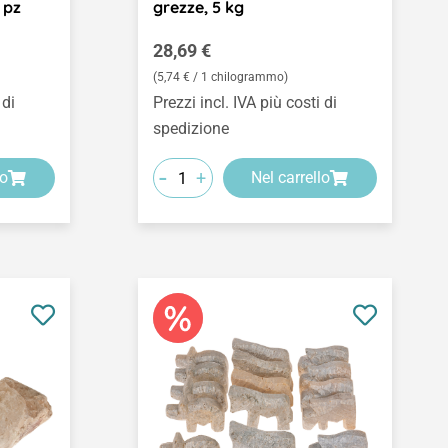
 pz
grezze, 5 kg
Prezzo normale:
28,69 €
(5,74 € / 1 chilogrammo)
 di
Prezzi incl. IVA più costi di
spedizione
-
+
lo
Nel carrello