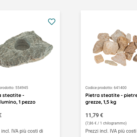
prodotto:
554945
Codice prodotto:
641400
a steatite -
Pietra steatite - pietr
lumino, 1 pezzo
grezze, 1,5 kg
o normale:
Prezzo normale:
€
11,79 €
(7,86 € / 1 chilogrammo)
 incl. IVA più costi di
Prezzi incl. IVA più costi