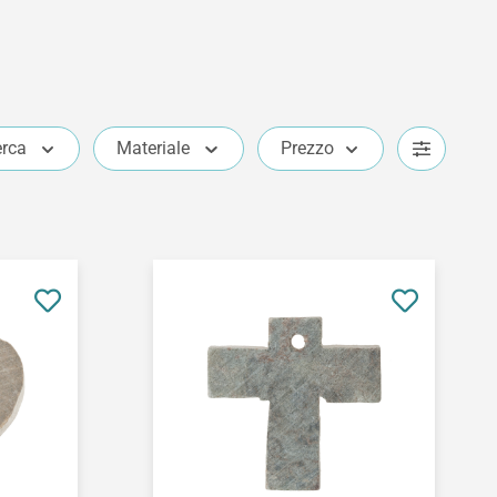
erca
Materiale
Prezzo