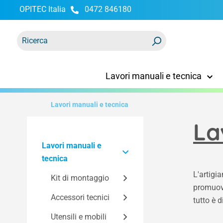
OPITEC Italia
0472 846180
ricerca
Passa alla navigazione principale
Lavori manuali e tecnica
Lavori manuali e tecnica
La
Lavori manuali e
tecnica
L'artigi
Kit di montaggio
promuovo
Accessori tecnici
Kit Easy-Line
tutto è d
Kit in base alla
Utensili e mobili
Componenti dei kit