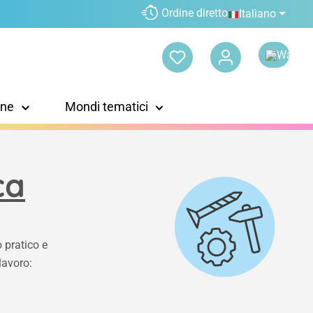
Ordine diretto
Italiano
one
Mondi tematici
ca
o pratico e
lavoro: