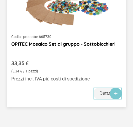
Codice prodotto:
665730
OPITEC Mosaico Set di gruppo - Sottobicchieri
Prezzo normale:
33,35 €
(3,34 € / 1 pezzi)
Prezzi incl. IVA più costi di spedizione
Dettagli