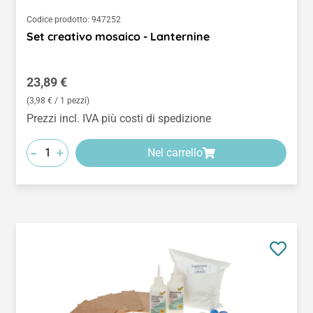
Codice prodotto:
947252
Set creativo mosaico - Lanternine
Prezzo normale:
23,89 €
(3,98 € / 1 pezzi)
Prezzi incl. IVA più costi di spedizione
-
+
Nel carrello