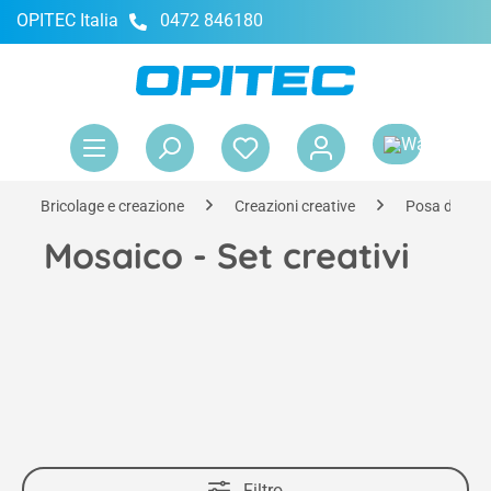
OPITEC Italia
0472 846180
nuto principale
Il 
Bricolage e creazione
Creazioni creative
Posa di mosa
Mosaico - Set creativi
Filtro