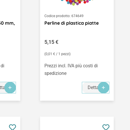
Codice prodotto:
674649
x30 mm,
Perline di plastica piatte
Prezzo normale:
5,15 €
(0,01 € / 1 pezzi)
 di
Prezzi incl. IVA più costi di
spedizione
ttagli
Dettagli