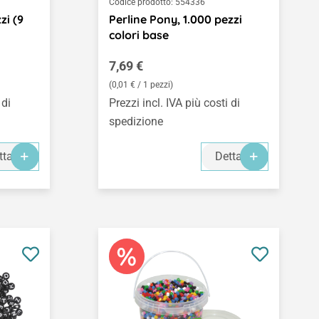
Codice prodotto:
554336
zi (9
Perline Pony, 1.000 pezzi
colori base
Prezzo normale:
7,69 €
(0,01 € / 1 pezzi)
 di
Prezzi incl. IVA più costi di
spedizione
ttagli
Dettagli