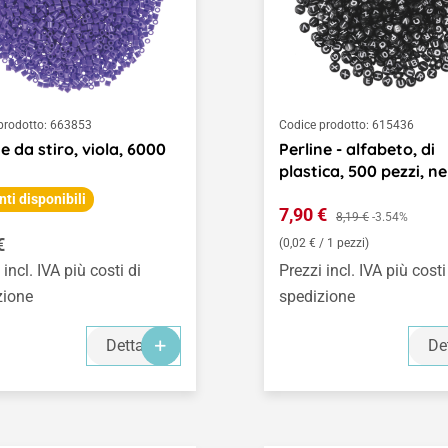
prodotto:
663853
Codice prodotto:
615436
ne da stiro, viola, 6000
Perline - alfabeto, di
plastica, 500 pezzi, n
nti disponibili
Prezzo di vendita:
7,90 €
Prezzo normale:
8,19 €
-3.54%
o normale:
€
(0,02 € / 1 pezzi)
 incl. IVA più costi di
Prezzi incl. IVA più costi
zione
spedizione
Dettagli
De