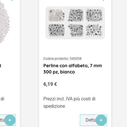
Codice prodotto:
545058
t
Perline con alfabeto, 7 mm
300 pz, bianco
Prezzo normale:
6,19 €
 di
Prezzi incl. IVA più costi di
spedizione
ttagli
Dettagli