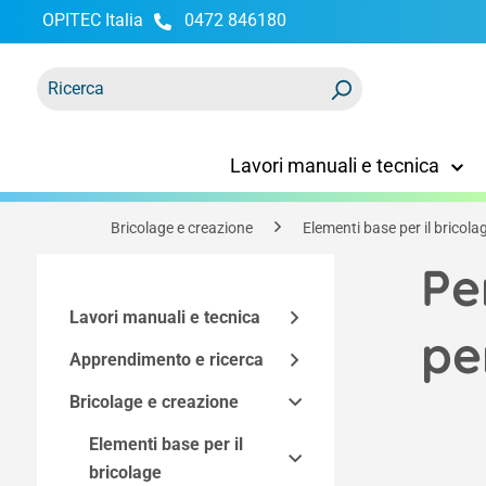
OPITEC Italia
0472 846180
ricerca
Passa alla navigazione principale
Lavori manuali e tecnica
Bricolage e creazione
Elementi base per il bricola
Pe
Lavori manuali e tecnica
pe
Apprendimento e ricerca
Kit di montaggio
Bricolage e creazione
Accessori tecnici
Modelli funzionali
Kit Easy-Line
Kit in base alla
Utensili e mobili
Spazio maker
Elementi base per il
Componenti dei kit di
Elettricità ed elettronica
tecnologia
bricolage
costruzione
Programmazione e