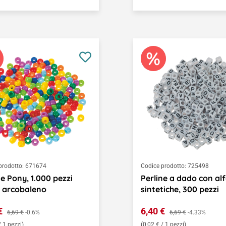
prodotto:
671674
Codice prodotto:
725498
ne Pony, 1.000 pezzi
Perline a dado con al
i arcobaleno
sintetiche, 300 pezzi
o di vendita:
Prezzo di vendita:
 €
Prezzo normale:
6,40 €
Prezzo normale:
6,69 €
-0.6%
6,69 €
-4.33%
/ 1 pezzi)
(0,02 € / 1 pezzi)