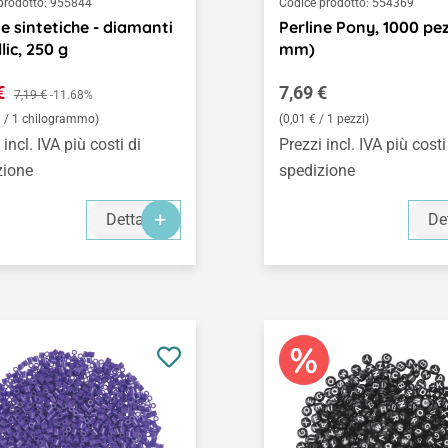
prodotto:
955844
Codice prodotto:
554369
ne sintetiche - diamanti
Perline Pony, 1000 pez
lic, 250 g
mm)
o di vendita:
Prezzo normale:
 €
Prezzo normale:
7,69 €
7,19 €
-11.68%
€ / 1 chilogrammo)
(0,01 € / 1 pezzi)
 incl. IVA più costi di
Prezzi incl. IVA più costi
zione
spedizione
Dettagli
De