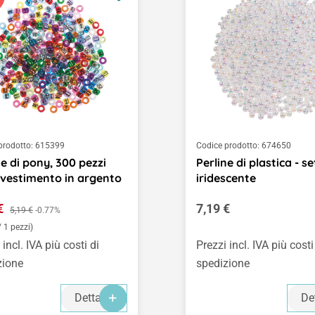
prodotto:
615399
Codice prodotto:
674650
ne di pony, 300 pezzi
Perline di plastica - se
ivestimento in argento
iridescente
o di vendita:
Prezzo normale:
 €
Prezzo normale:
7,19 €
5,19 €
-0.77%
/ 1 pezzi)
 incl. IVA più costi di
Prezzi incl. IVA più costi
zione
spedizione
Dettagli
De