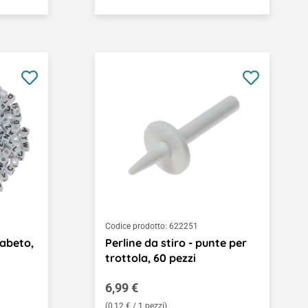
Codice prodotto:
622251
fabeto,
Perline da stiro - punte per
trottola, 60 pezzi
Prezzo normale:
6,99 €
(0,12 € / 1 pezzi)