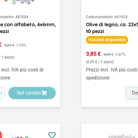
prodotto:
487004
Codice prodotto:
661024
ne con alfabeto, 6x6mm,
Olive di legno, ca. 22
ezzi
10 pezzi
Varianti disponibili
o di vendita:
 €
Prezzo normale:
4,09 €
-7.09%
Prezzo di vendita:
3,85 €
Prezzo normale:
4,09 €
-5.87%
/ 1 pezzi)
(0,39 € / 1 pezzi)
 incl. IVA più costi di
Prezzi incl. IVA più costi
zione
spedizione
+
Nel carrello
De