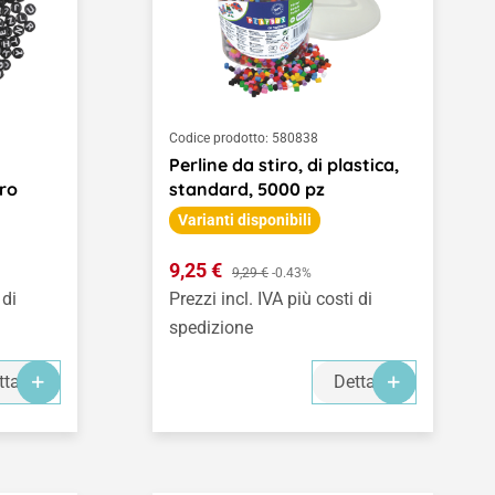
Codice prodotto:
580838
Perline da stiro, di plastica,
ero
standard, 5000 pz
Varianti disponibili
Prezzo di vendita:
9,25 €
Prezzo normale:
9,29 €
-0.43%
 di
Prezzi incl. IVA più costi di
spedizione
ttagli
Dettagli