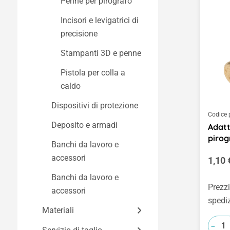
Penne per pirografo
di fissaggio
orologi
Lime, raspe e utensili
Incisori e levigatrici di
Lancette e quadranti
Azionamenti e ruote
Nastri metallici e
per levigatura
precisione
molle metalliche
Motori, trasmissioni e
Utensili da taglio
Stampanti 3D e penne
Fascette, fili metallici e
pompe
Pinze
trecce metalliche
Pistola per colla a
Ingranaggi, pulegge e
Set di utensili
caldo
Nastro isolante e
simili
nastro adesivo
Dispositivi di protezione
Ruote
Codice 
Viti e chiodi
Deposito e armadi
Adatt
Assi, supporti e
pirog
Dadi, barre filettate e
accessori
Banchi da lavoro e
simili
accessori
Prezz
1,10 
Barre, tubi e manicotti
Banchi da lavoro e
Prezzi
accessori
Cerniere, chiusure e
spedi
simili
Materiali
-
Ganci, morsetti e