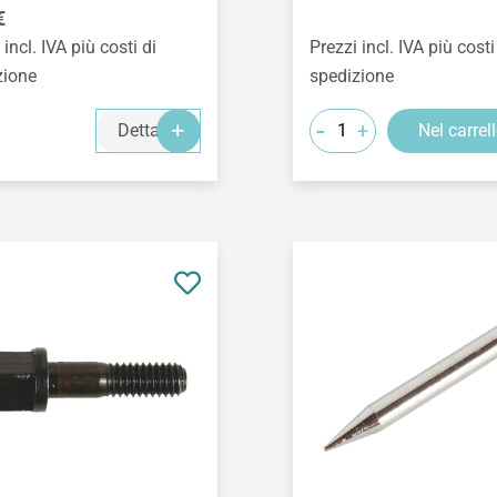
o normale:
€
 incl. IVA più costi di
Prezzi incl. IVA più costi
zione
spedizione
-
+
Dettagli
Nel carrel