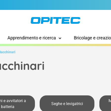
Apprendimento e ricerca
Bricolage e creazi
acchinari
cchinari
i e avvitatori a
M
Seghe e levigatrici
batteria