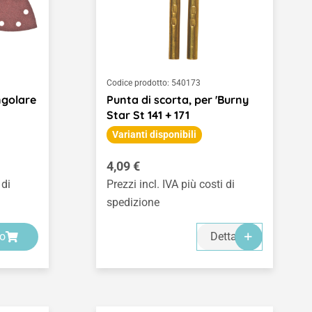
Codice prodotto:
540173
ngolare
Punta di scorta, per 'Burny
Star St 141 + 171
Varianti disponibili
Prezzo normale:
4,09 €
 di
Prezzi incl. IVA più costi di
spedizione
lo
Dettagli