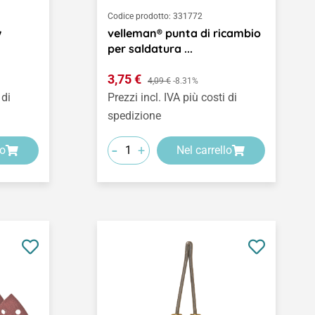
Codice prodotto:
331772
w
velleman® punta di ricambio
per saldatura ...
Prezzo di vendita:
3,75 €
Prezzo normale:
4,09 €
-8.31%
 di
Prezzi incl. IVA più costi di
spedizione
-
+
lo
Nel carrello