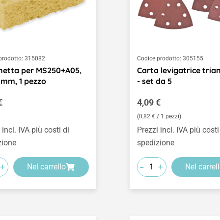
prodotto:
315082
Codice prodotto:
305155
netta per MS250+A05,
Carta levigatrice tria
mm, 1 pezzo
- set da 5
o normale:
Prezzo normale:
€
4,09 €
(0,82 € / 1 pezzi)
 incl. IVA più costi di
Prezzi incl. IVA più costi
zione
spedizione
-
+
+
Nel carrello
Nel carrel