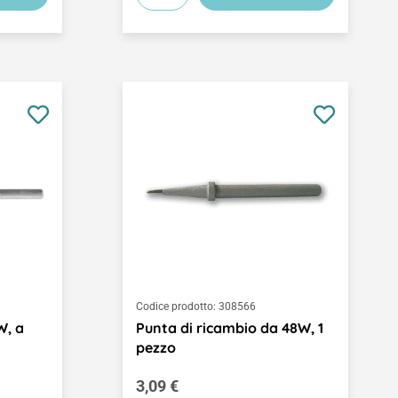
Codice prodotto:
308566
W, a
Punta di ricambio da 48W, 1
pezzo
Prezzo normale:
3,09 €