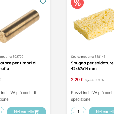
prodotto:
302700
Codice prodotto:
328146
atore per timbri di
Spugna per saldature
rafia
42x67x14 mm
o normale:
Prezzo di vendita:
€
2,20 €
Prezzo normale:
2,29 €
-3.93%
 incl. IVA più costi di
Prezzi incl. IVA più costi
zione
spedizione
-
+
+
Nel carrello
Nel carrel