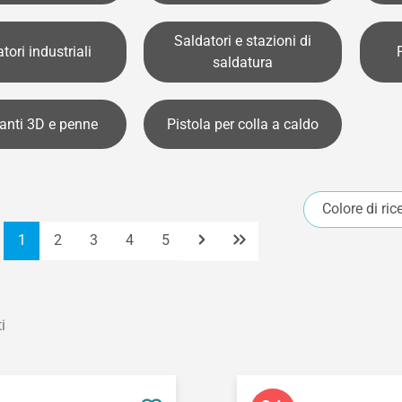
Saldatori e stazioni di
tori industriali
saldatura
nti 3D e penne
Pistola per colla a caldo
Colore di ric
Pagina
Pagina
Pagina
Pagina
Pagina
1
2
3
4
5
i