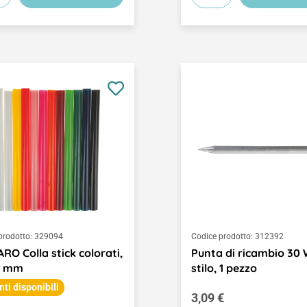
prodotto:
329094
Codice prodotto:
312392
RO Colla stick colorati,
Punta di ricambio 30 
0 mm
stilo, 1 pezzo
nti disponibili
Prezzo normale:
3,09 €