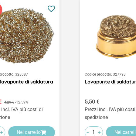
prodotto:
328087
Codice prodotto:
327793
lavapunte di saldatura
Lavapunte di saldatu
o di vendita:
Prezzo normale:
 €
Prezzo normale:
5,50 €
4,29 €
-12.59%
 incl. IVA più costi di
Prezzi incl. IVA più costi
zione
spedizione
-
+
+
Nel carrello
Nel carrel