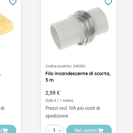
Codice prodotto:
246062
,
Filo incandescente di scorta,
3 m
Prezzo normale:
2,59 €
(0,86 € / 1 metro)
 di
Prezzi incl. IVA più costi di
spedizione
-
+
lo
Nel carrello