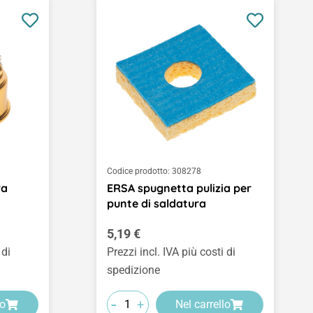
Codice prodotto:
308278
ra
ERSA spugnetta pulizia per
punte di saldatura
Prezzo normale:
5,19 €
 di
Prezzi incl. IVA più costi di
spedizione
-
+
lo
Nel carrello