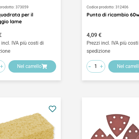
prodotto:
373059
Codice prodotto:
312406
quadrata per il
Punta di ricambio 60
ggio lame
o normale:
Prezzo normale:
€
4,09 €
 incl. IVA più costi di
Prezzi incl. IVA più costi
zione
spedizione
-
+
+
Nel carrello
Nel carrel