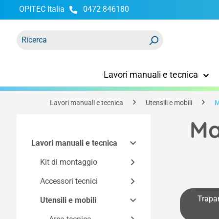
OPITEC Italia
0472 846180
ricerca
Passa alla navigazione principale
Lavori manuali e tecnica
Lavori manuali e tecnica
Utensili e mobili
M
Ma
Lavori manuali e tecnica
Kit di montaggio
Accessori tecnici
Kit Easy-Line
Trapan
Kit in base alla
Utensili e mobili
Componenti dei kit di
tecnologia
costruzione