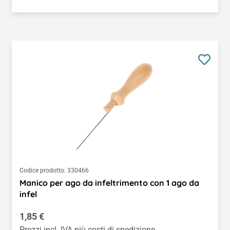
Codice prodotto:
330466
Manico per ago da infeltrimento con 1 ago da
infel
Prezzo normale:
1,85 €
Prezzi incl. IVA più costi di spedizione