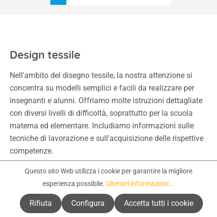
Design tessile
Nell'ambito del disegno tessile, la nostra attenzione si
concentra su modelli semplici e facili da realizzare per
insegnanti e alunni. Offriamo molte istruzioni dettagliate
con diversi livelli di difficoltà, soprattutto per la scuola
materna ed elementare. Includiamo informazioni sulle
tecniche di lavorazione e sull'acquisizione delle rispettive
competenze.
Ma la nostra ampia selezione di prodotti artigianali è
Questo sito Web utilizza i cookie per garantire la migliore
anche una fonte di divertimento creativo a casa: filati di
esperienza possibile.
Ulteriori informazioni...
lana e uncinetto in colori vivaci. Kit di artigianato
fantasioso. Semplicemente tutto per l'uncinetto, la
Rifiuta
Configura
Accetta tutti i cookie
tessitura, il ricamo o l'infeltrimento: dalle forchette per