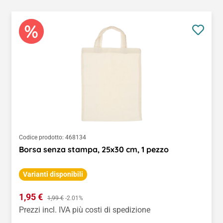
Codice prodotto:
468134
Borsa senza stampa, 25x30 cm, 1 pezzo
Varianti disponibili
Prezzo di vendita:
1,95 €
Prezzo normale:
1,99 €
-2.01%
Prezzi incl. IVA più costi di spedizione