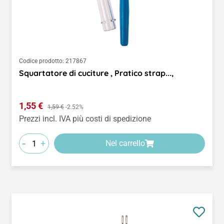
Codice prodotto:
217867
Squartatore di cuciture , Pratico strap...,
Prezzo di vendita:
1,55 €
Prezzo normale:
1,59 €
-2.52%
Prezzi incl. IVA più costi di spedizione
-
+
Nel carrello