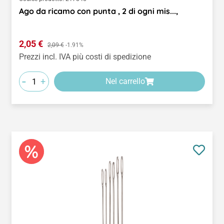
Ago da ricamo con punta , 2 di ogni mis...,
Prezzo di vendita:
2,05 €
Prezzo normale:
2,09 €
-1.91%
Prezzi incl. IVA più costi di spedizione
-
+
Nel carrello