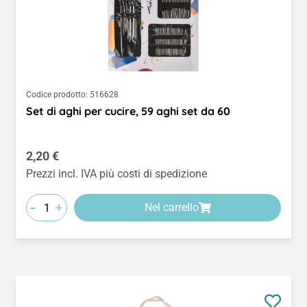
Codice prodotto:
516628
Set di aghi per cucire, 59 aghi set da 60
Prezzo normale:
2,20 €
Prezzi incl. IVA più costi di spedizione
-
+
Nel carrello