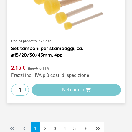
Codice prodotto:
494232
Set tamponi per stampaggi, ca.
ø15/20/30/45mm, 4pz
Prezzo di vendita:
2,15 €
Prezzo normale:
2,29 €
-6.11%
Prezzi incl. IVA più costi di spedizione
-
+
Nel carrello
Pagina
Pagina
Pagina
Pagina
Pagina
1
2
3
4
5