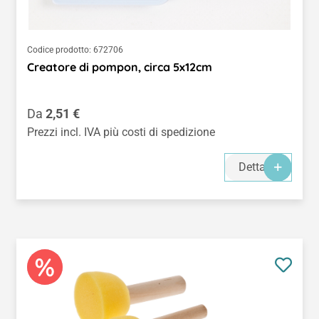
Codice prodotto:
672706
Creatore di pompon, circa 5x12cm
Prezzo normale:
Da
2,51 €
Prezzi incl. IVA più costi di spedizione
Dettagli