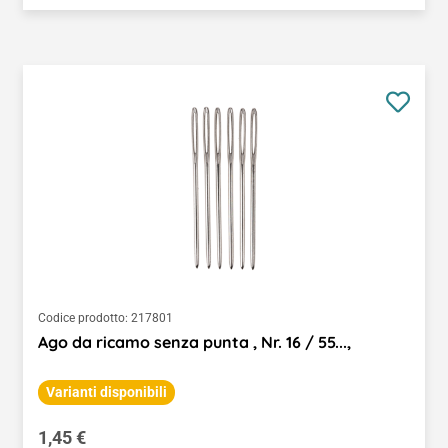
Codice prodotto:
217801
Ago da ricamo senza punta , Nr. 16 / 55...,
Varianti disponibili
Prezzo normale:
1,45 €