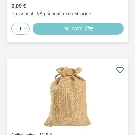
Prezzo normale:
2,09 €
Prezzi incl. IVA più costi di spedizione
-
+
Nel carrello