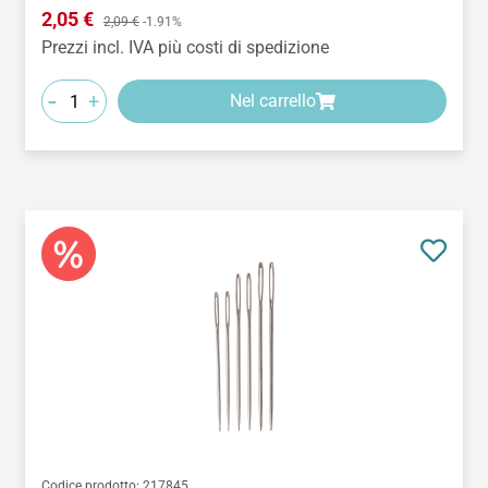
Prezzo di vendita:
2,05 €
Prezzo normale:
2,09 €
-1.91%
Prezzi incl. IVA più costi di spedizione
-
+
Nel carrello
Codice prodotto:
217845