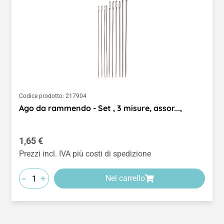
Codice prodotto:
217904
Ago da rammendo - Set , 3 misure, assor...,
Prezzo normale:
1,65 €
Prezzi incl. IVA più costi di spedizione
-
+
Nel carrello