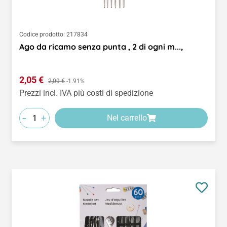
Codice prodotto:
217834
Ago da ricamo senza punta , 2 di ogni m...,
Prezzo di vendita:
2,05 €
Prezzo normale:
2,09 €
-1.91%
Prezzi incl. IVA più costi di spedizione
-
+
Nel carrello