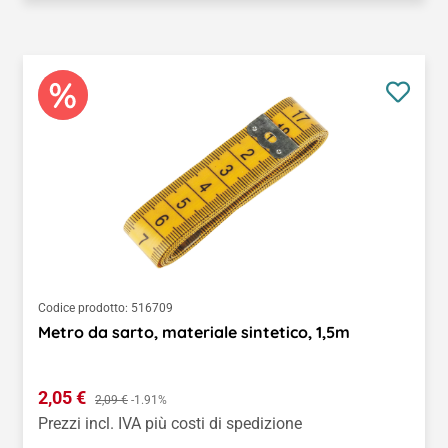
Codice prodotto:
516709
Metro da sarto, materiale sintetico, 1,5m
Prezzo di vendita:
2,05 €
Prezzo normale:
2,09 €
-1.91%
Prezzi incl. IVA più costi di spedizione