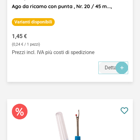
Ago da ricamo con punta , Nr. 20 / 45 m...,
Varianti disponibili
Prezzo normale:
1,45 €
(0,24 € / 1 pezzi)
Prezzi incl. IVA più costi di spedizione
Dettagli