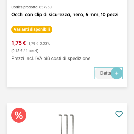
Codice prodotto:
657953
Occhi con clip di sicurezza, nero, 6 mm, 10 pezzi
Varianti disponibili
Prezzo di vendita:
1,75 €
Prezzo normale:
1,79 €
-2.23%
(0,18 € / 1 pezzi)
Prezzi incl. IVA più costi di spedizione
Dettagli