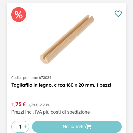
Codice prodotto:
673034
Tagliafilo in legno, circa 160 x 20 mm, 1 pezzi
Prezzo di vendita:
1,75 €
Prezzo normale:
1,79 €
-2.23%
Prezzi incl. IVA più costi di spedizione
-
+
Nel carrello