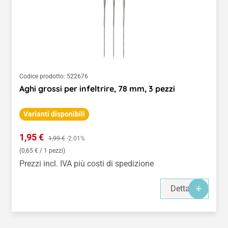
Codice prodotto:
522676
Aghi grossi per infeltrire, 78 mm, 3 pezzi
Varianti disponibili
Prezzo di vendita:
1,95 €
Prezzo normale:
1,99 €
-2.01%
(0,65 € / 1 pezzi)
Prezzi incl. IVA più costi di spedizione
Dettagli