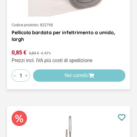
Codice prodotto:
822798
Pellicola bardata per infeltrimento a umido,
largh
Prezzo di vendita:
0,85 €
Prezzo normale:
0,89 €
-4.49%
Prezzi incl. IVA più costi di spedizione
-
+
Nel carrello