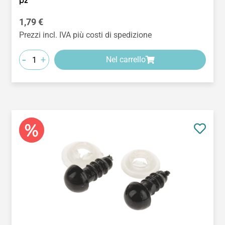
pz
Prezzo normale:
1,79 €
Prezzi incl. IVA più costi di spedizione
-
+
Nel carrello