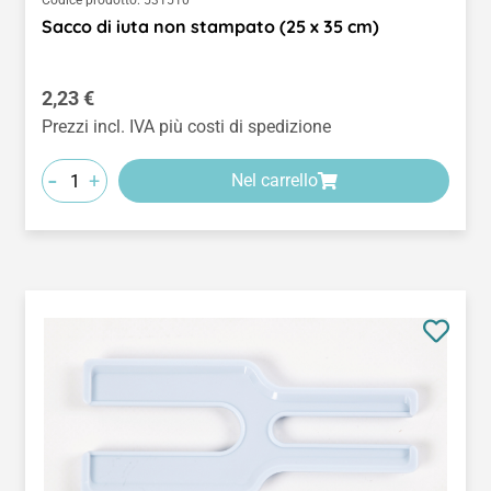
Codice prodotto:
531510
Sacco di iuta non stampato (25 x 35 cm)
Prezzo normale:
2,23 €
Prezzi incl. IVA più costi di spedizione
-
+
Nel carrello