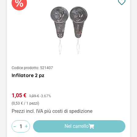
Codice prodotto:
521407
Infilatore 2 pz
Prezzo di vendita:
1,05 €
Prezzo normale:
1,09 €
-3.67%
(0,53 € / 1 pezzi)
Prezzi incl. IVA più costi di spedizione
-
+
Nel carrello