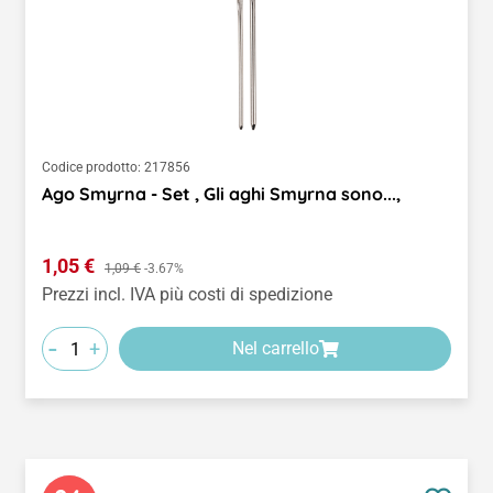
Codice prodotto:
217856
Ago Smyrna - Set , Gli aghi Smyrna sono...,
Prezzo di vendita:
1,05 €
Prezzo normale:
1,09 €
-3.67%
Prezzi incl. IVA più costi di spedizione
-
+
Nel carrello