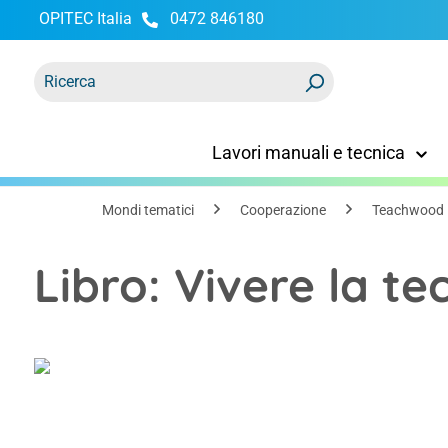
OPITEC Italia
0472 846180
ricerca
Passa alla navigazione principale
Lavori manuali e tecnica
Mondi tematici
Cooperazione
Teachwood
Libro: Vivere la te