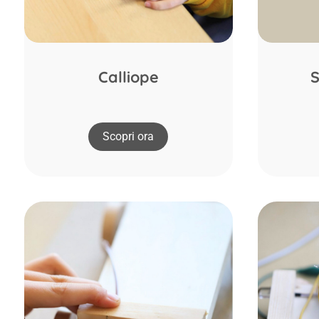
Calliope
S
Scopri ora