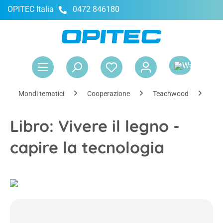
OPITEC Italia
0472 846180
nuto principale
Il 
Mondi tematici
Cooperazione
Teachwood
Esp
Libro: Vivere il legno -
capire la tecnologia