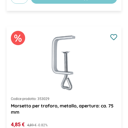
Codice prodotto:
353029
Morsetto per traforo, metallo, apertura: ca. 75
mm
Prezzo di vendita:
4,85 €
Prezzo normale:
4,89 €
-0.82%