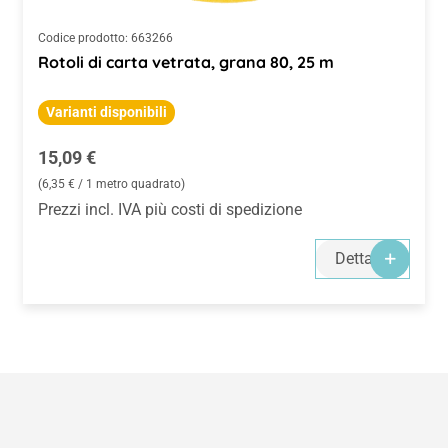
Codice prodotto:
663266
Rotoli di carta vetrata, grana 80, 25 m
Varianti disponibili
Prezzo normale:
15,09 €
(6,35 € / 1 metro quadrato)
Prezzi incl. IVA più costi di spedizione
Dettagli