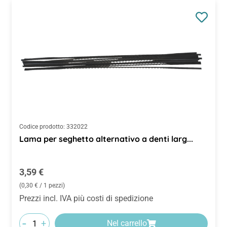
Codice prodotto:
332022
Lama per seghetto alternativo a denti larg...
Prezzo normale:
3,59 €
(0,30 € / 1 pezzi)
Prezzi incl. IVA più costi di spedizione
-
+
Nel carrello