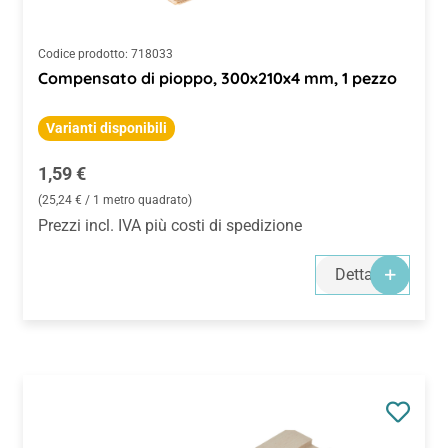
Codice prodotto:
718033
Compensato di pioppo, 300x210x4 mm, 1 pezzo
Varianti disponibili
Prezzo normale:
1,59 €
(25,24 € / 1 metro quadrato)
Prezzi incl. IVA più costi di spedizione
Dettagli