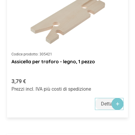
Codice prodotto:
305421
Assicella per traforo - legno, 1 pezzo
Prezzo normale:
3,79 €
Prezzi incl. IVA più costi di spedizione
Dettagli