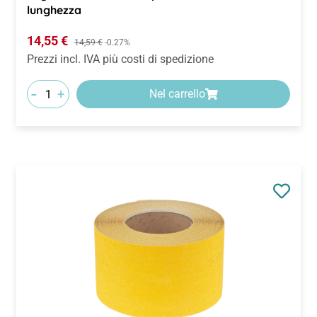
lunghezza
Prezzo di vendita:
14,55 €
Prezzo normale:
14,59 €
-0.27%
Prezzi incl. IVA più costi di spedizione
-
+
Nel carrello