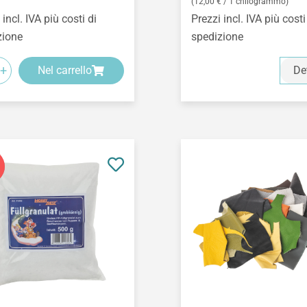
(12,00 € / 1 chilogrammo)
 incl. IVA più costi di
Prezzi incl. IVA più costi
zione
spedizione
+
Nel carrello
De