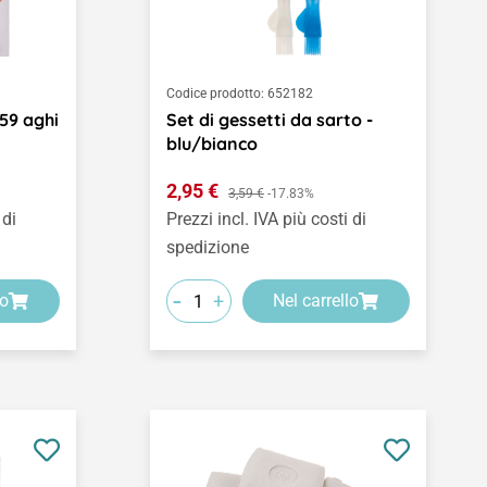
Codice prodotto:
652182
 59 aghi
Set di gessetti da sarto -
blu/bianco
Prezzo di vendita:
2,95 €
Prezzo normale:
3,59 €
-17.83%
 di
Prezzi incl. IVA più costi di
spedizione
-
+
lo
Nel carrello