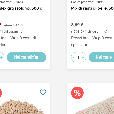
prodotto:
569654
Codice prodotto:
630968
lex grossolano, 500 g
Mix di resti di pelle, 5
o di vendita:
Prezzo normale:
 €
Prezzo normale:
8,69 €
7,19 €
-34.63%
 / 1 chilogrammo)
(17,38 € / 1 chilogrammo)
 incl. IVA più costi di
Prezzi incl. IVA più costi
zione
spedizione
-
+
+
Nel carrello
Nel carrel