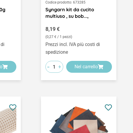
Codice prodotto:
673285
00g
Syngarn kit da cucito
multiuso , su bob...,
Prezzo normale:
8,19 €
(0,27 € / 1 pezzi)
 di
Prezzi incl. IVA più costi di
spedizione
-
+
lo
Nel carrello