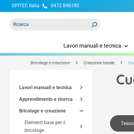
OPITEC Italia
0472 846180
ricerca
Passa alla navigazione principale
Lavori manuali e tecnica
Bricolage e creazione
Creazione tessile
Cu
Cu
Lavori manuali e tecnica
Apprendimento e ricerca
Kit di montaggio
Bricolage e creazione
Accessori tecnici
Modelli funzionali
Kit Easy-Line
Kit in base alla
Utensili e mobili
Spazio maker
Elementi base per il
Componenti dei kit di
Elettricità ed elettronica
Tessut
tecnologia
bricolage
costruzione
Programmazione e