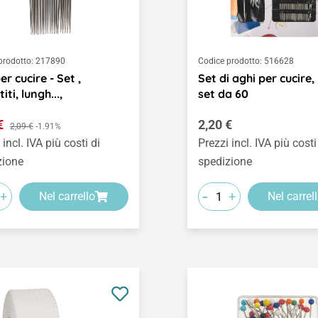
prodotto:
217890
Codice prodotto:
516628
r cucire - Set ,
Set di aghi per cucire,
iti, lungh...,
set da 60
o di vendita:
Prezzo normale:
 €
Prezzo normale:
2,20 €
2,09 €
-1.91%
 incl. IVA più costi di
Prezzi incl. IVA più costi
zione
spedizione
-
+
+
Nel carrello
Nel carrel