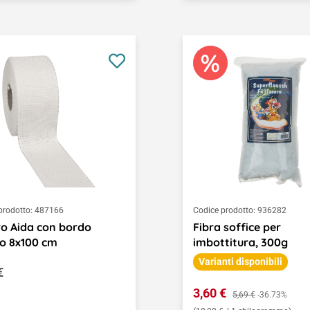
prodotto:
487166
Codice prodotto:
936282
o Aida con bordo
Fibra soffice per
o 8x100 cm
imbottitura, 300g
Varianti disponibili
o normale:
€
Prezzo di vendita:
3,60 €
Prezzo normale:
5,69 €
-36.73%