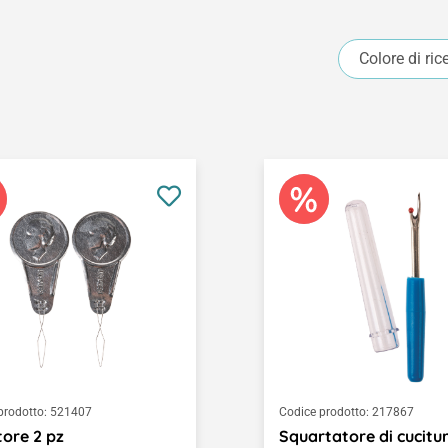
Colore di ric
prodotto:
521407
Codice prodotto:
217867
tore 2 pz
Squartatore di cucitur