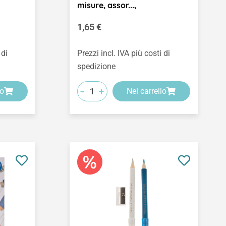
misure, assor...,
Prezzo normale:
1,65 €
 di
Prezzi incl. IVA più costi di
spedizione
-
+
lo
Nel carrello