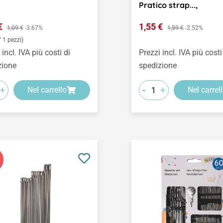
Pratico strap...,
o di vendita:
Prezzo di vendita:
 €
Prezzo normale:
1,55 €
Prezzo normale:
1,09 €
-3.67%
1,59 €
-2.52%
/ 1 pezzi)
 incl. IVA più costi di
Prezzi incl. IVA più costi
zione
spedizione
-
+
+
Nel carrello
Nel carrel