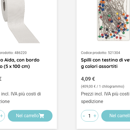
prodotto:
486220
Codice prodotto:
521304
o Aida, con bordo
Spilli con testina di ve
o (5 x 100 cm)
g colori assortiti
o normale:
Prezzo normale:
€
4,09 €
(409,00 € / 1 chilogrammo)
 incl. IVA più costi di
Prezzi incl. IVA più costi
zione
spedizione
-
+
+
Nel carrello
Nel carrel