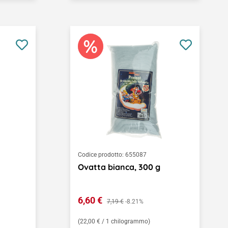
Codice prodotto:
655087
Ovatta bianca, 300 g
Prezzo di vendita:
6,60 €
Prezzo normale:
7,19 €
-8.21%
(22,00 € / 1 chilogrammo)