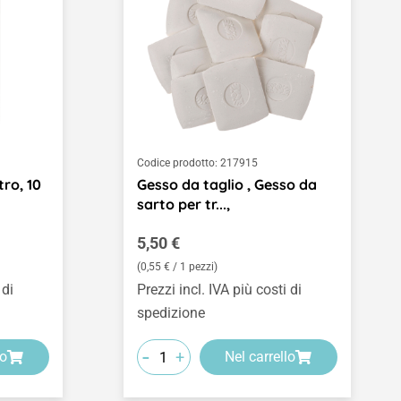
Codice prodotto:
217915
tro, 10
Gesso da taglio , Gesso da
sarto per tr...,
Prezzo normale:
5,50 €
(0,55 € / 1 pezzi)
 di
Prezzi incl. IVA più costi di
spedizione
-
+
lo
Nel carrello