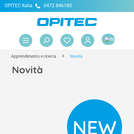
OPITEC Italia
0472 846180
nuto principale
Il 
Apprendimento e ricerca
Novità
Novità