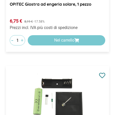
OPITEC Giostra ad engeria solare, 1 pezzo
Prezzo di vendita:
6,75 €
Prezzo normale:
8,19 €
-17.58%
Prezzi incl. IVA più costi di spedizione
-
+
Nel carrello