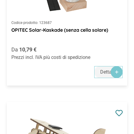
Codice prodotto:
123687
OPITEC Solar-Kaskade (senza cella solare)
Prezzo normale:
Da
10,79 €
Prezzi incl. IVA più costi di spedizione
Dettagli