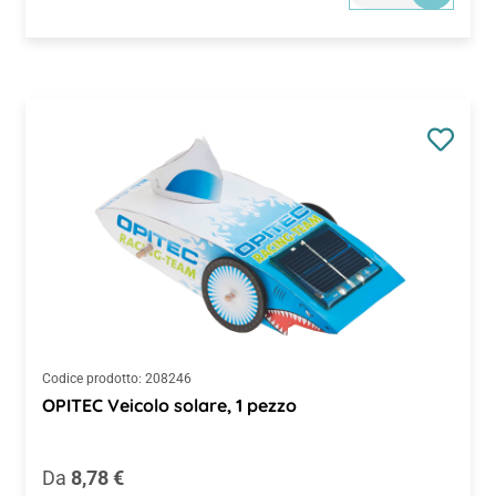
Codice prodotto:
208246
OPITEC Veicolo solare, 1 pezzo
Prezzo normale:
Da
8,78 €