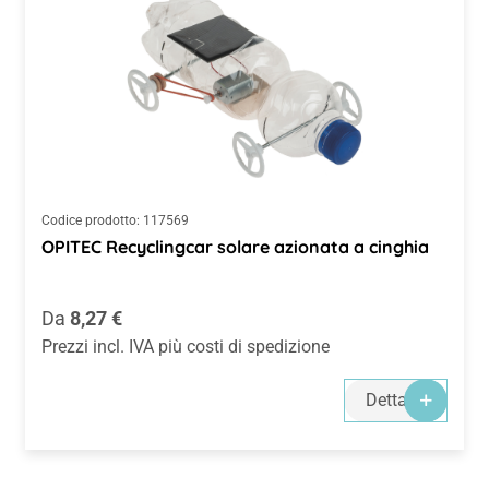
Codice prodotto:
117569
OPITEC Recyclingcar solare azionata a cinghia
Prezzo normale:
Da
8,27 €
Prezzi incl. IVA più costi di spedizione
Dettagli