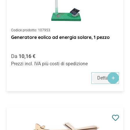
Codice prodotto:
107953
Generatore eolico ad energia solare, 1 pezzo
Prezzo normale:
Da
10,16 €
Prezzi incl. IVA più costi di spedizione
Dettagli