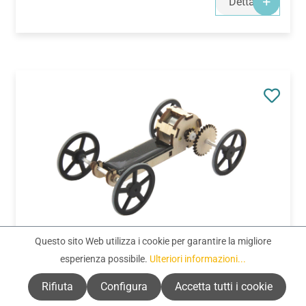
Dettagli
Questo sito Web utilizza i cookie per garantire la migliore
Codice prodotto:
120966
Veicolo solare (Easy-Line)
esperienza possibile.
Ulteriori informazioni...
Rifiuta
Configura
Accetta tutti i cookie
Prezzo normale:
Da
12,91 €