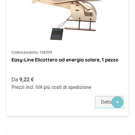
Codice prodotto:
106599
Easy-Line Elicottero ad energia solare, 1 pezzo
Prezzo normale:
Da
9,22 €
Prezzi incl. IVA più costi di spedizione
Dettagli