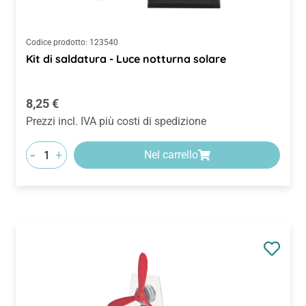
Codice prodotto:
123540
Kit di saldatura - Luce notturna solare
Prezzo normale:
8,25 €
Prezzi incl. IVA più costi di spedizione
-
+
Nel carrello