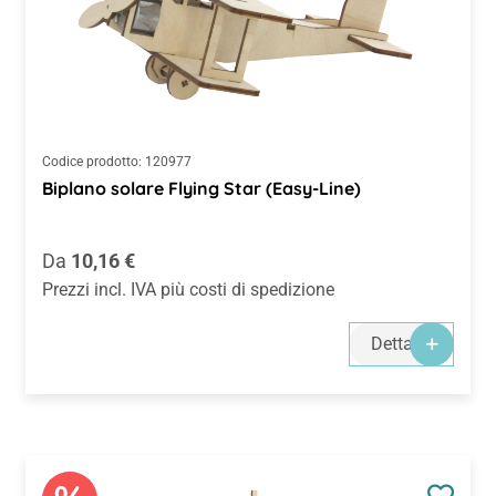
Codice prodotto:
120977
Biplano solare Flying Star (Easy-Line)
Prezzo normale:
Da
10,16 €
Prezzi incl. IVA più costi di spedizione
Dettagli