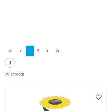
Pagina
Pagina
1
2
39 prodotti