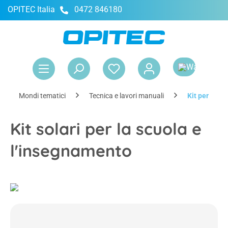
OPITEC Italia
0472 846180
nuto principale
Il 
Mondi tematici
Tecnica e lavori manuali
Kit per impia
Kit solari per la scuola e
l'insegnamento