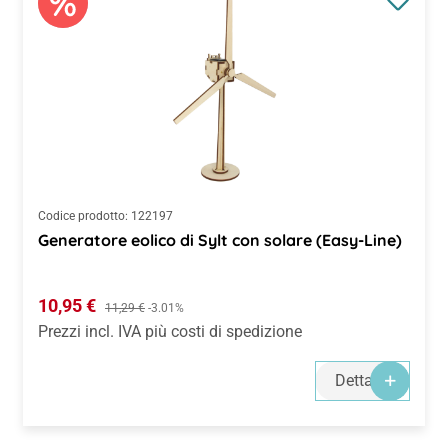
Codice prodotto:
122197
Generatore eolico di Sylt con solare (Easy-Line)
Prezzo di vendita:
10,95 €
Prezzo normale:
11,29 €
-3.01%
Prezzi incl. IVA più costi di spedizione
Dettagli