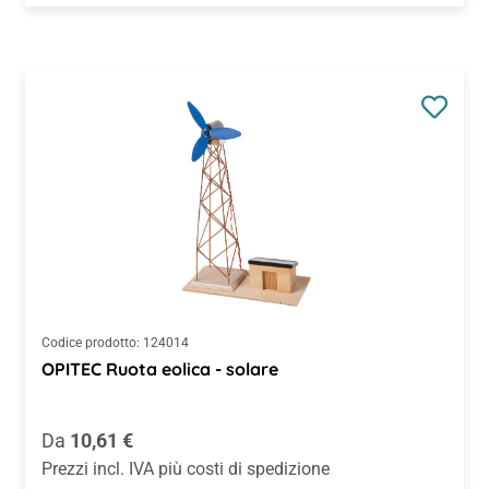
Codice prodotto:
124014
OPITEC Ruota eolica - solare
Prezzo normale:
Da
10,61 €
Prezzi incl. IVA più costi di spedizione