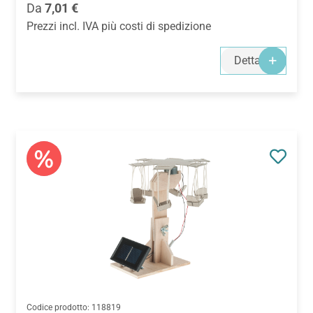
Prezzo normale:
Da
7,01 €
Prezzi incl. IVA più costi di spedizione
Dettagli
Codice prodotto:
118819