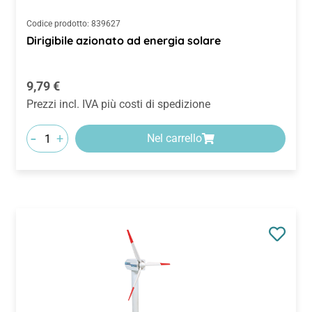
Codice prodotto:
839627
Dirigibile azionato ad energia solare
Prezzo normale:
9,79 €
Prezzi incl. IVA più costi di spedizione
-
+
Nel carrello