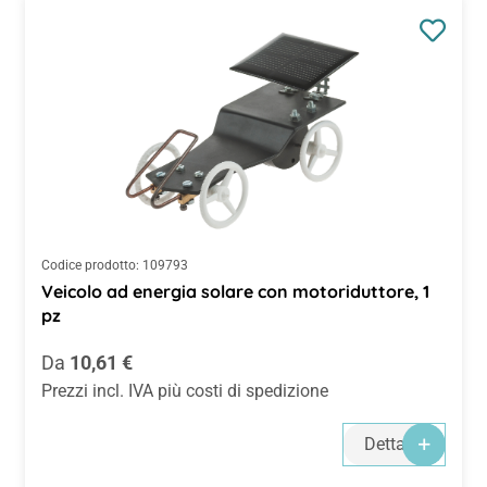
Codice prodotto:
109793
Veicolo ad energia solare con motoriduttore, 1
pz
Prezzo normale:
Da
10,61 €
Prezzi incl. IVA più costi di spedizione
Dettagli