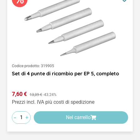
Codice prodotto:
319905
Set di 4 punte di ricambio per EP 5, completo
Prezzo di vendita:
7,60 €
Prezzo normale:
13,39 €
-43.24%
Prezzi incl. IVA più costi di spedizione
-
+
Nel carrello