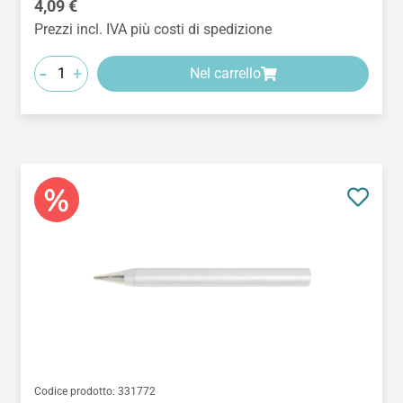
Prezzo normale:
4,09 €
Prezzi incl. IVA più costi di spedizione
-
+
Nel carrello
Codice prodotto:
331772