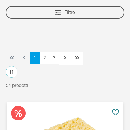
Filtro
Pagina
Pagina
Pagina
1
2
3
54 prodotti