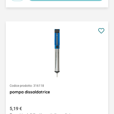
Codice prodotto:
316118
pompa dissaldatrice
Prezzo normale:
5,19 €