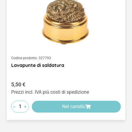
Codice prodotto:
327793
Lavapunte di saldatura
Prezzo normale:
5,50 €
Prezzi incl. IVA più costi di spedizione
-
+
Nel carrello