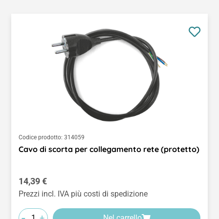
Codice prodotto:
314059
Cavo di scorta per collegamento rete (protetto)
Prezzo normale:
14,39 €
Prezzi incl. IVA più costi di spedizione
-
+
Nel carrello