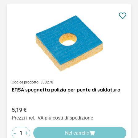
Codice prodotto:
308278
ERSA spugnetta pulizia per punte di saldatura
Prezzo normale:
5,19 €
Prezzi incl. IVA più costi di spedizione
-
+
Nel carrello