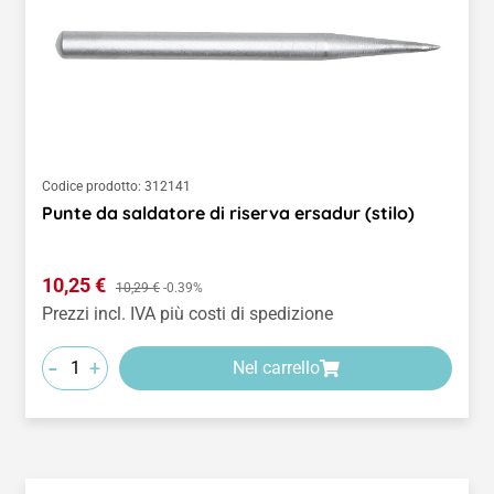
Codice prodotto:
312141
Punte da saldatore di riserva ersadur (stilo)
Prezzo di vendita:
10,25 €
Prezzo normale:
10,29 €
-0.39%
Prezzi incl. IVA più costi di spedizione
-
+
Nel carrello