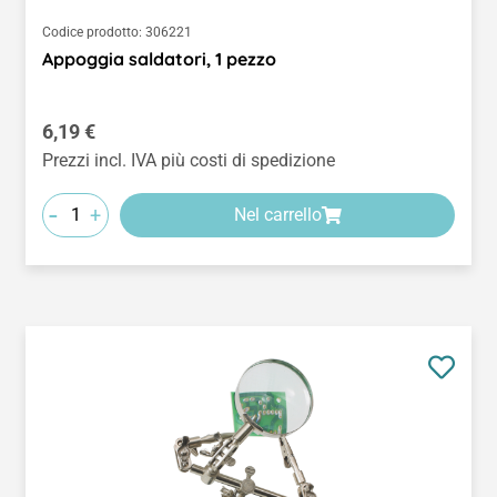
Codice prodotto:
306221
Appoggia saldatori, 1 pezzo
Prezzo normale:
6,19 €
Prezzi incl. IVA più costi di spedizione
-
+
Nel carrello