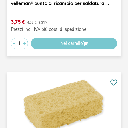
velleman® punta di ricambio per saldatura ...
Prezzo di vendita:
3,75 €
Prezzo normale:
4,09 €
-8.31%
Prezzi incl. IVA più costi di spedizione
-
+
Nel carrello