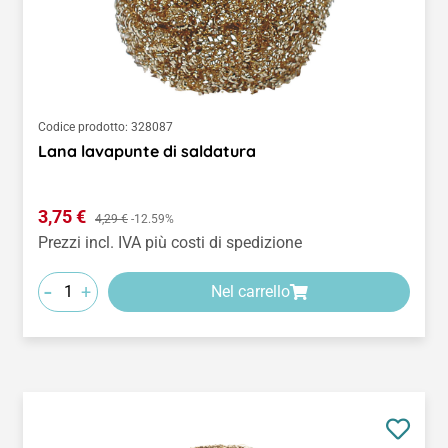
Codice prodotto:
328087
Lana lavapunte di saldatura
Prezzo di vendita:
3,75 €
Prezzo normale:
4,29 €
-12.59%
Prezzi incl. IVA più costi di spedizione
-
+
Nel carrello