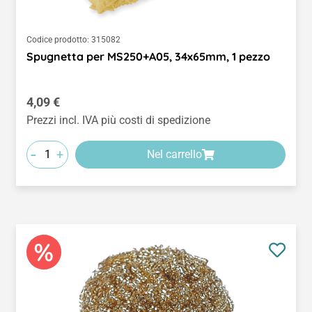
Codice prodotto:
315082
Spugnetta per MS250+A05, 34x65mm, 1 pezzo
Prezzo normale:
4,09 €
Prezzi incl. IVA più costi di spedizione
-
+
Nel carrello