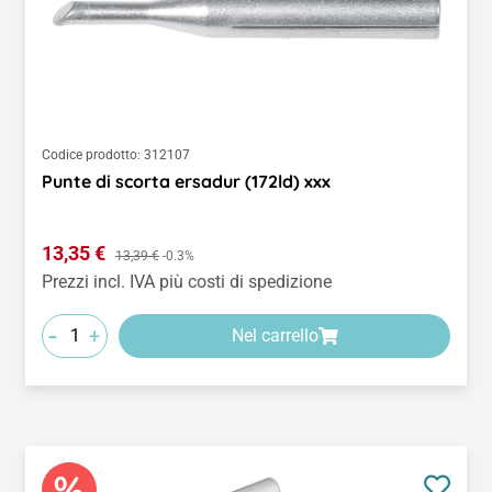
Codice prodotto:
312107
Punte di scorta ersadur (172ld) xxx
Prezzo di vendita:
13,35 €
Prezzo normale:
13,39 €
-0.3%
Prezzi incl. IVA più costi di spedizione
-
+
Nel carrello