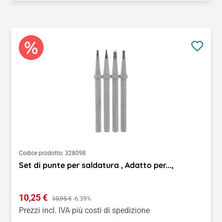
Codice prodotto:
328098
Set di punte per saldatura , Adatto per...,
Prezzo di vendita:
10,25 €
Prezzo normale:
10,95 €
-6.39%
Prezzi incl. IVA più costi di spedizione