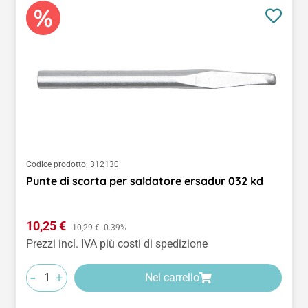
Codice prodotto:
312130
Punte di scorta per saldatore ersadur 032 kd
Prezzo di vendita:
10,25 €
Prezzo normale:
10,29 €
-0.39%
Prezzi incl. IVA più costi di spedizione
-
+
Nel carrello