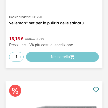
Codice prodotto:
331750
velleman® set per la pulizia delle saldatu...
Prezzo di vendita:
13,15 €
Prezzo normale:
13,39 €
-1.79%
Prezzi incl. IVA più costi di spedizione
-
+
Nel carrello