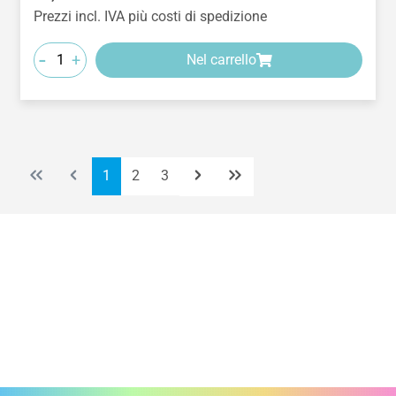
Prezzi incl. IVA più costi di spedizione
-
+
Nel carrello
Pagina
Pagina
Pagina
1
2
3