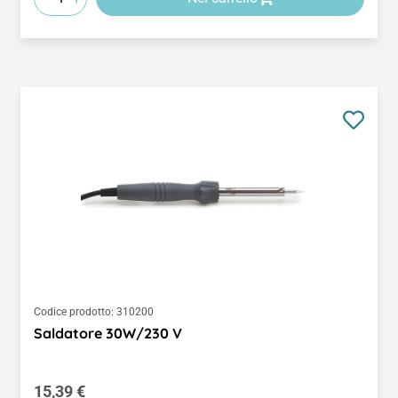
Codice prodotto:
310200
Saldatore 30W/230 V
Prezzo normale:
15,39 €