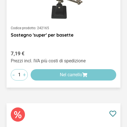
Codice prodotto:
242165
Sostegno 'super' per basette
Prezzo normale:
7,19 €
Prezzi incl. IVA più costi di spedizione
-
+
Nel carrello