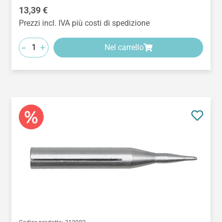
Prezzo normale:
13,39 €
Prezzi incl. IVA più costi di spedizione
-
+
Nel carrello