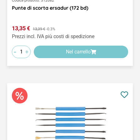
Codice prodotto:
312082
Punte di scorta ersadur (172 bd)
Prezzo di vendita:
13,35 €
Prezzo normale:
13,39 €
-0.3%
Prezzi incl. IVA più costi di spedizione
-
+
Nel carrello