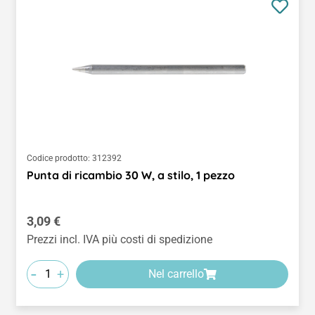
Codice prodotto:
312392
Punta di ricambio 30 W, a stilo, 1 pezzo
Prezzo normale:
3,09 €
Prezzi incl. IVA più costi di spedizione
-
+
Nel carrello