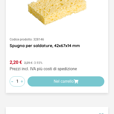
Codice prodotto:
328146
Spugna per saldature, 42x67x14 mm
Prezzo di vendita:
2,20 €
Prezzo normale:
2,29 €
-3.93%
Prezzi incl. IVA più costi di spedizione
-
+
Nel carrello