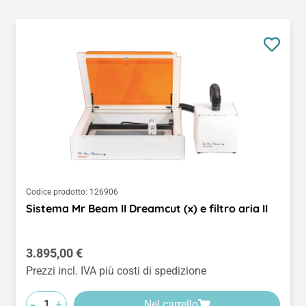
Codice prodotto:
126906
Sistema Mr Beam II Dreamcut (x) e filtro aria II
Prezzo normale:
3.895,00 €
Prezzi incl. IVA più costi di spedizione
-
+
Nel carrello