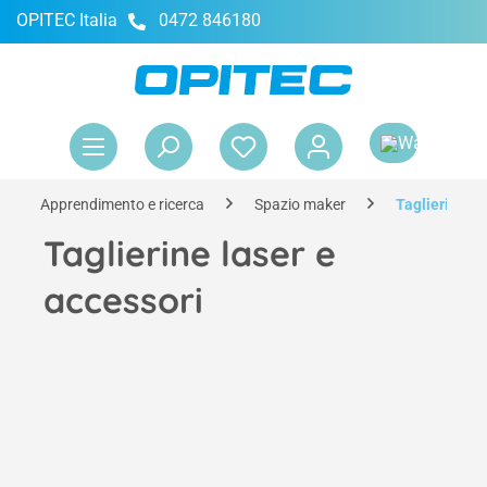
OPITEC Italia
0472 846180
nuto principale
Il 
Apprendimento e ricerca
Spazio maker
Taglierine la
Taglierine laser e
accessori