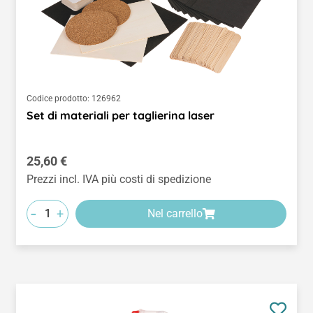
Codice prodotto:
126962
Set di materiali per taglierina laser
Prezzo normale:
25,60 €
Prezzi incl. IVA più costi di spedizione
-
+
Nel carrello