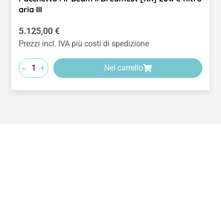
aria III
Prezzo normale:
5.125,00 €
Prezzi incl. IVA più costi di spedizione
-
+
Nel carrello