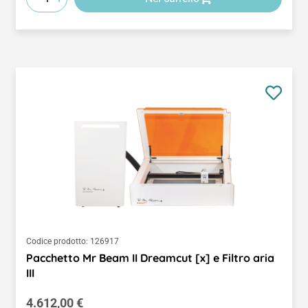
Codice prodotto:
126917
Pacchetto Mr Beam II Dreamcut [x] e Filtro aria
III
Prezzo normale:
4.612,00 €