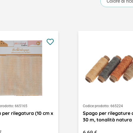
Colore di ric
prodotto:
665165
Codice prodotto:
665224
 per rilegatura (10 cm x
Spago per rilegature 
30 m, tonalità natura
o normale:
Prezzo normale:
€
6,69 €