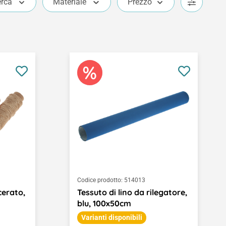
erca
Materiale
Prezzo
Codice prodotto:
514013
cerato,
Tessuto di lino da rilegatore,
blu, 100x50cm
Varianti disponibili