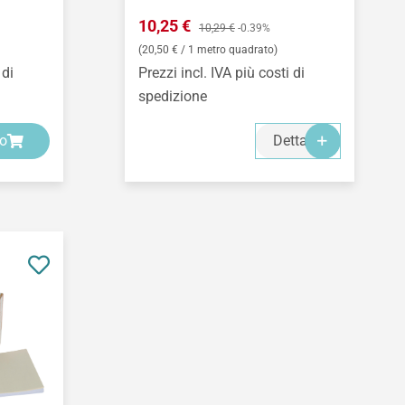
Prezzo di vendita:
10,25 €
Prezzo normale:
10,29 €
-0.39%
(20,50 € / 1 metro quadrato)
 di
Prezzi incl. IVA più costi di
spedizione
lo
Dettagli