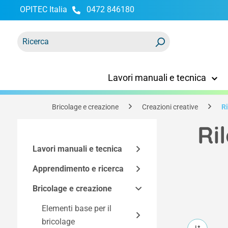
OPITEC Italia
0472 846180
ricerca
Passa alla navigazione principale
Lavori manuali e tecnica
Bricolage e creazione
Creazioni creative
R
Ri
Lavori manuali e tecnica
Apprendimento e ricerca
Kit di montaggio
Bricolage e creazione
Accessori tecnici
Modelli funzionali
Kit Easy-Line
Kit in base alla
Utensili e mobili
Spazio maker
Elementi base per il
Componenti dei kit di
Elettricità ed elettronica
tecnologia
bricolage
costruzione
Programmazione e