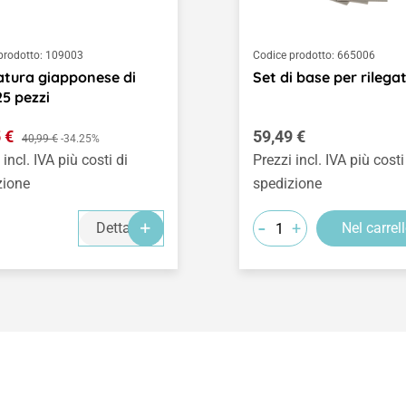
prodotto:
109003
Codice prodotto:
665006
atura giapponese di
Set di base per rilega
 25 pezzi
o di vendita:
Prezzo normale:
5 €
Prezzo normale:
59,49 €
40,99 €
-34.25%
 incl. IVA più costi di
Prezzi incl. IVA più costi
zione
spedizione
-
+
Dettagli
Nel carrel