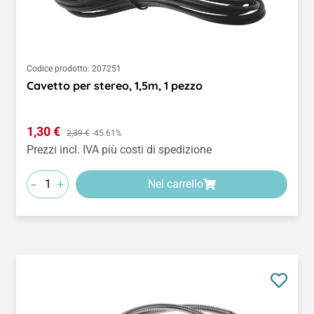
Codice prodotto:
207251
Cavetto per stereo, 1,5m, 1 pezzo
Prezzo di vendita:
1,30 €
Prezzo normale:
2,39 €
-45.61%
Prezzi incl. IVA più costi di spedizione
-
+
Nel carrello