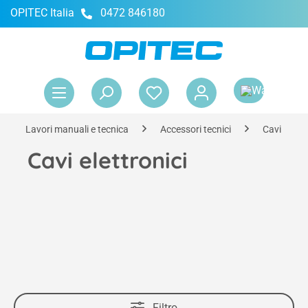
OPITEC Italia
0472 846180
nuto principale
Il 
Lavori manuali e tecnica
Accessori tecnici
Cavi e mor
Cavi elettronici
Filtro