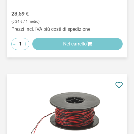
Prezzo normale:
23,59 €
(0,24 € / 1 metro)
Prezzi incl. IVA più costi di spedizione
-
+
Nel carrello