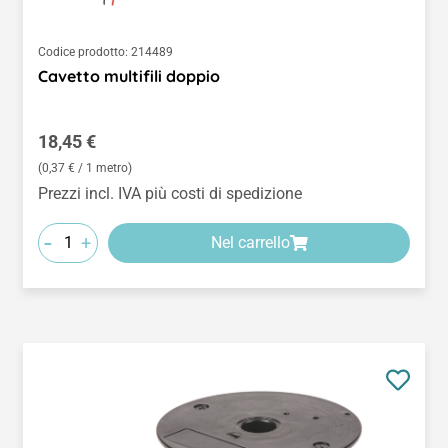
Codice prodotto:
214489
Cavetto multifili doppio
Prezzo normale:
18,45 €
(0,37 € / 1 metro)
Prezzi incl. IVA più costi di spedizione
-
+
Nel carrello