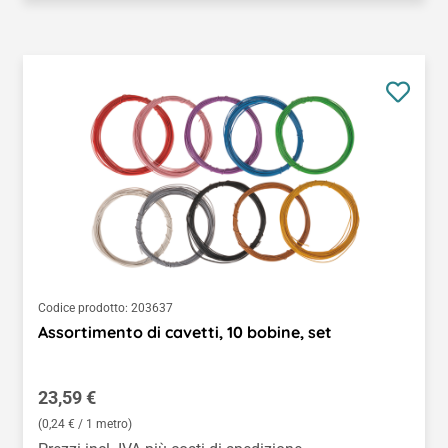
Codice prodotto:
203637
Assortimento di cavetti, 10 bobine, set
Prezzo normale:
23,59 €
(0,24 € / 1 metro)