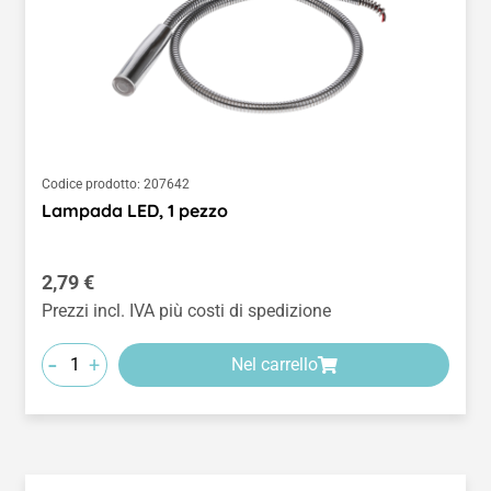
Codice prodotto:
207642
Lampada LED, 1 pezzo
Prezzo normale:
2,79 €
Prezzi incl. IVA più costi di spedizione
-
+
Nel carrello