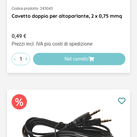
Codice prodotto:
245045
Cavetto doppio per altoparlante, 2 x 0,75 mmq
Prezzo normale:
0,49 €
Prezzi incl. IVA più costi di spedizione
-
+
Nel carrello