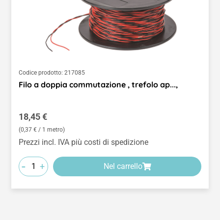
Codice prodotto:
217085
Filo a doppia commutazione , trefolo ap...,
Prezzo normale:
18,45 €
(0,37 € / 1 metro)
Prezzi incl. IVA più costi di spedizione
-
+
Nel carrello