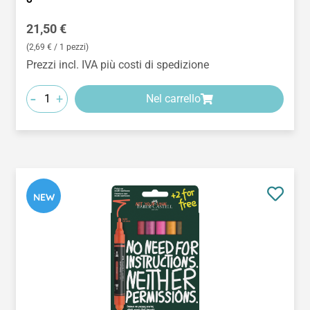
Prezzo normale:
21,50 €
(2,69 € / 1 pezzi)
Prezzi incl. IVA più costi di spedizione
-
+
Nel carrello
NEW