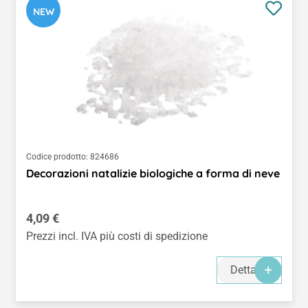
NEW
Codice prodotto:
824686
Decorazioni natalizie biologiche a forma di neve
Prezzo normale:
4,09 €
Prezzi incl. IVA più costi di spedizione
Dettagli