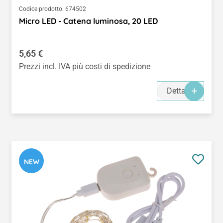
Codice prodotto:
674502
Micro LED - Catena luminosa, 20 LED
Prezzo normale:
5,65 €
Prezzi incl. IVA più costi di spedizione
Dettagli
NEW