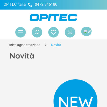
OPITEC Italia
0472 846180
nuto principale
Il 
Bricolage e creazione
Novità
Novità