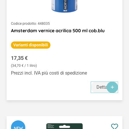
Codice prodotto:
448035
Amsterdam vernice acrilica 500 ml cob.blu
Varianti disponibili
Prezzo normale:
17,35 €
(34,70 € / 1 litro)
Prezzi incl. IVA più costi di spedizione
Dettagli
NEW