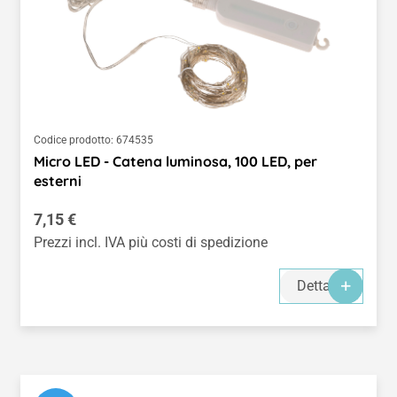
Codice prodotto:
674535
Micro LED - Catena luminosa, 100 LED, per
esterni
Prezzo normale:
7,15 €
Prezzi incl. IVA più costi di spedizione
Dettagli