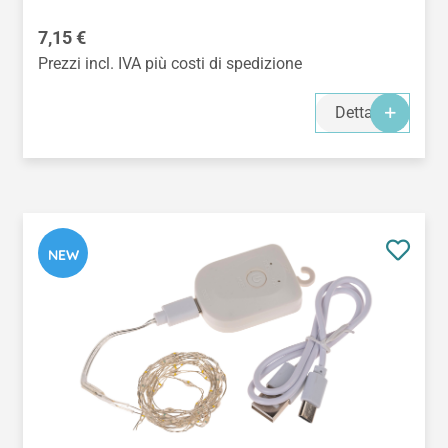
Prezzo normale:
7,15 €
Prezzi incl. IVA più costi di spedizione
Dettagli
NEW