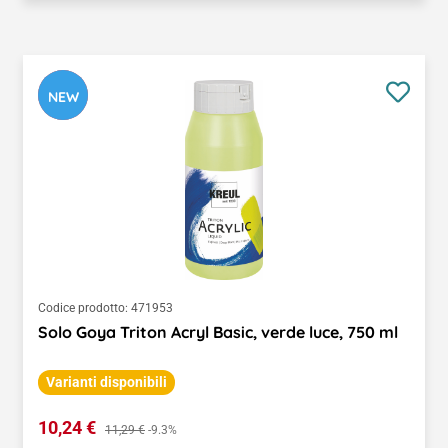
NEW
Codice prodotto:
471953
Solo Goya Triton Acryl Basic, verde luce, 750 ml
Varianti disponibili
Prezzo di vendita:
10,24 €
Prezzo normale:
11,29 €
-9.3%