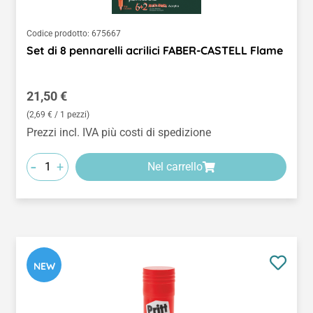
Codice prodotto:
675667
Set di 8 pennarelli acrilici FABER-CASTELL Flame
Prezzo normale:
21,50 €
(2,69 € / 1 pezzi)
Prezzi incl. IVA più costi di spedizione
-
+
Nel carrello
NEW