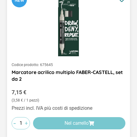
NEW
Codice prodotto:
675645
Marcatore acrilico multiplo FABER-CASTELL, set
da 2
Prezzo normale:
7,15 €
(3,58 € / 1 pezzi)
Prezzi incl. IVA più costi di spedizione
-
+
Nel carrello