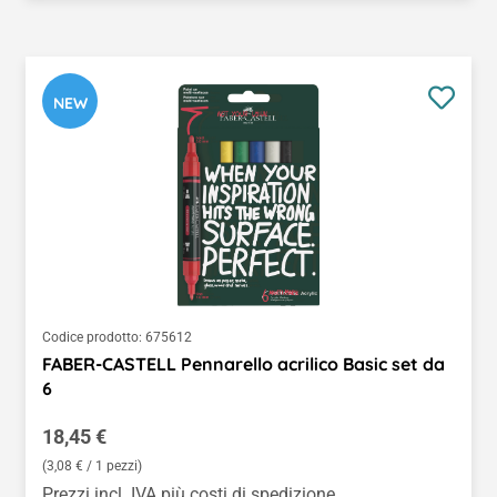
NEW
Codice prodotto:
675612
FABER-CASTELL Pennarello acrilico Basic set da
6
Prezzo normale:
18,45 €
(3,08 € / 1 pezzi)
Prezzi incl. IVA più costi di spedizione