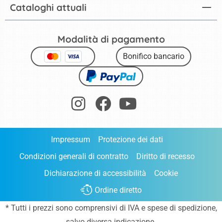
Cataloghi attuali
Modalità di pagamento
Bonifico bancario
Impressum
Protezione dei dati
Condizioni generali di contratto
Diritto di recesso
Dichiarazione di accessibilità
Cookie
Ordine diretto
* Tutti i prezzi sono comprensivi di IVA e
spese di spedizione
,
salvo diversa indicazione.