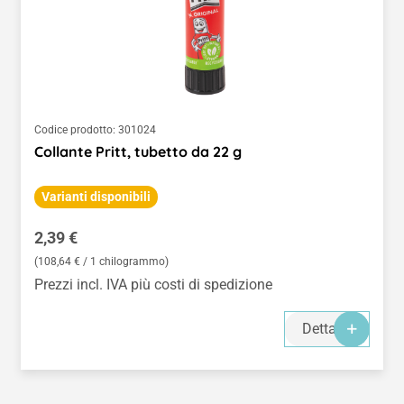
Codice prodotto:
301024
Collante Pritt, tubetto da 22 g
Varianti disponibili
Prezzo normale:
2,39 €
(108,64 € / 1 chilogrammo)
Prezzi incl. IVA più costi di spedizione
Dettagli