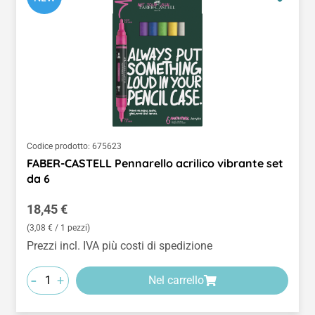
Codice prodotto:
675623
FABER-CASTELL Pennarello acrilico vibrante set
da 6
Prezzo normale:
18,45 €
(3,08 € / 1 pezzi)
Prezzi incl. IVA più costi di spedizione
-
+
Nel carrello