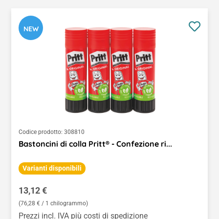
NEW
Codice prodotto:
308810
Bastoncini di colla Pritt® - Confezione ri...
Varianti disponibili
Prezzo normale:
13,12 €
(76,28 € / 1 chilogrammo)
Prezzi incl. IVA più costi di spedizione