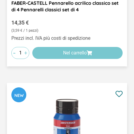
FABER-CASTELL Pennarello acrilico classico set
di 4 Pennarelli classici set di 4
Prezzo normale:
14,35 €
(3,59 € / 1 pezzi)
Prezzi incl. IVA più costi di spedizione
-
+
Nel carrello
NEW