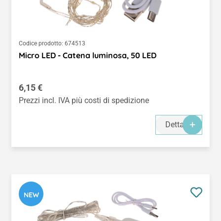
Codice prodotto:
674513
Micro LED - Catena luminosa, 50 LED
Prezzo normale:
6,15 €
Prezzi incl. IVA più costi di spedizione
Dettagli
NEW