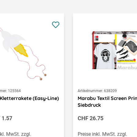
mer:
125564
Artikelnummer:
638209
Kletterrakete (Easy-Line)
Marabu Textil Screen Prin
Siebdruck
er Preis:
Regulärer Preis:
 1.57
CHF 26.75
nkl. MwSt. zzgl.
Preise inkl. MwSt. zzgl.