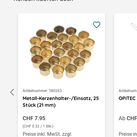
Produktgalerie überspringen
Artikelnummer:
580263
Artikelnum
Metall-Kerzenhalter-/Einsatz, 25
OPITEC 
Stück (21 mm)
Regulärer Preis:
Regulär
CHF 7.95
Ab
CHF
(CHF 0.32 / 1 Stk.)
Preise inkl. MwSt. zzgl.
Preise i