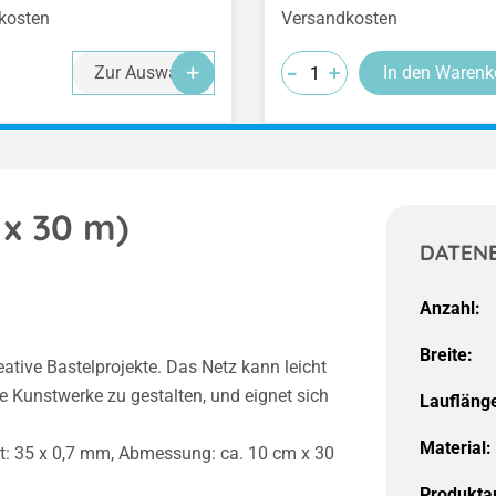
kosten
Versandkosten
-
-
-
+
+
+
Zur Auswahl
In den Warenk
 x 30 m)
DATEN
Anzahl:
Breite:
eative Bastelprojekte. Das Netz kann leicht
e Kunstwerke zu gestalten, und eignet sich
Laufläng
Material:
cht: 35 x 0,7 mm, Abmessung: ca. 10 cm x 30
Produktar