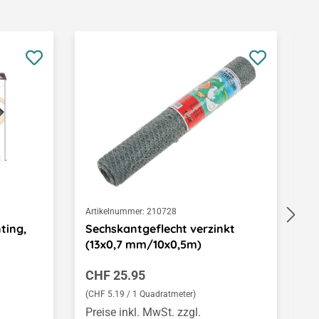
Artikelnummer:
210728
Ar
ting,
Sechskantgeflecht verzinkt
D
(13x0,7 mm/10x0,5m)
Regulärer Preis:
R
CHF 25.95
C
(CHF 5.19 / 1 Quadratmeter)
(C
Preise inkl. MwSt. zzgl.
Pr