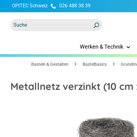
OPITEC Schweiz
026 488 38 39
springen
Zur Hauptnavigation springen
Werken & Technik
Basteln & Gestalten
Bastelbasics
Grundma
Metallnetz verzinkt (10 cm
Bildergalerie überspringen