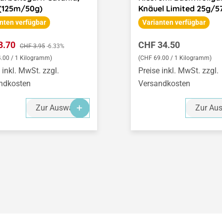
(125m/50g)
Knäuel Limited 25g/5
nten verfügbar
Varianten verfügbar
ufspreis:
Regulärer Preis:
3.70
Regulärer Preis:
CHF 34.50
CHF 3.95
-6.33%
.00 / 1 Kilogramm)
(CHF 69.00 / 1 Kilogramm)
 inkl. MwSt. zzgl.
Preise inkl. MwSt. zzgl.
ndkosten
Versandkosten
Zur Auswahl
Zur Au