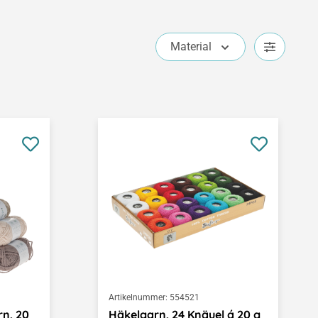
Material
Artikelnummer:
554521
n, 20
Häkelgarn, 24 Knäuel á 20 g