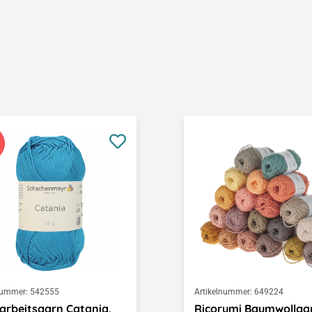
nummer:
542555
Artikelnummer:
649224
rbeitsgarn Catania,
Ricorumi Baumwollgar