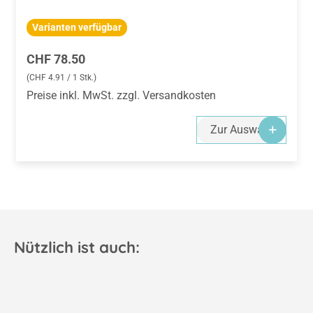
Varianten verfügbar
Regulärer Preis:
CHF 78.50
(CHF 4.91 / 1 Stk.)
Preise inkl. MwSt. zzgl. Versandkosten
Zur Auswahl
Nützlich ist auch: