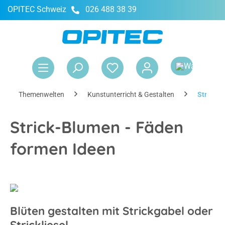
OPITEC Schweiz
026 488 38 39
alt springen
War
Themenwelten
Kunstunterricht & Gestalten
Strick-
Strick-Blumen - Fäden
formen Ideen
Blüten gestalten mit Strickgabel oder