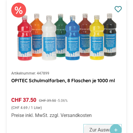
Artikelnummer:
447899
OPITEC Schulmalfarben, 8 Flaschen je 1000 ml
Verkaufspreis:
CHF 37.50
Regulärer Preis:
CHF 39.50
-5.06%
(CHF 4.69 / 1 Liter)
Preise inkl. MwSt. zzgl. Versandkosten
Zur Auswahl