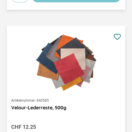
Artikelnummer:
640585
Velour-Lederreste, 500g
Regulärer Preis:
CHF 12.25