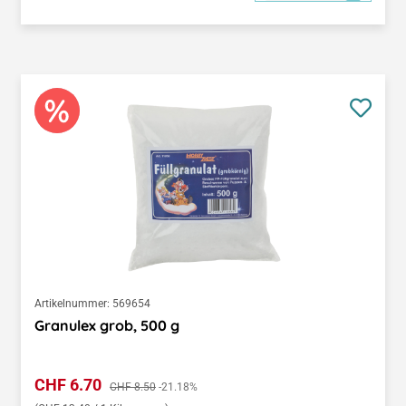
Artikelnummer:
569654
Granulex grob, 500 g
Verkaufspreis:
CHF 6.70
Regulärer Preis:
CHF 8.50
-21.18%