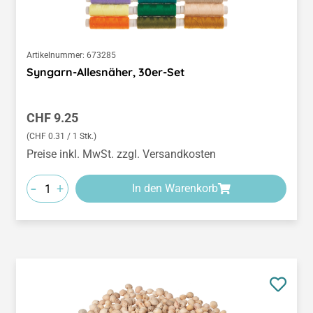
Artikelnummer:
673285
Syngarn-Allesnäher, 30er-Set
Regulärer Preis:
CHF 9.25
(CHF 0.31 / 1 Stk.)
Preise inkl. MwSt. zzgl. Versandkosten
-
+
In den Warenkorb