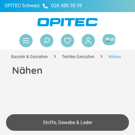
OPITEC Schweiz
026 488 38 39
alt springen
War
Basteln & Gestalten
Textiles Gestalten
Nähen
Nähen
Stoffe, Gewebe & Leder