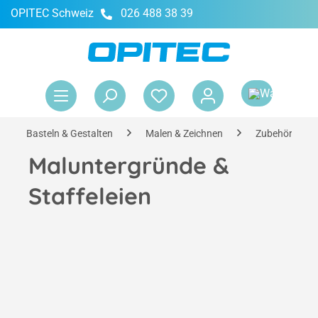
OPITEC Schweiz
026 488 38 39
alt springen
War
Basteln & Gestalten
Malen & Zeichnen
Zubehör
Maluntergründe &
Staffeleien