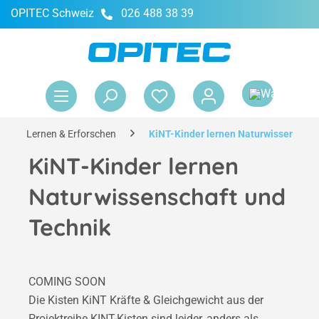
OPITEC Schweiz
026 488 38 39
alt springen
War
Lernen & Erforschen
KiNT-Kinder lernen Naturwissenschaf
KiNT-Kinder lernen
Naturwissenschaft und
Technik
COMING SOON
Die Kisten KiNT Kräfte & Gleichgewicht aus der
Projektreihe KINT-Kisten sind leider, anders als