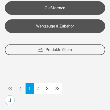
Gießformen
Werkzeuge & Zubehör
Produkte filtern
Seite
Seite
1
2