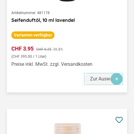
Artikelnummer:
481178
Seifenduftöl, 10 ml lavendel
Varianten verfügbar
Verkaufspreis:
CHF 3.95
Regulärer Preis:
CHF 6.25
-36.8%
(CHF 395.00 / 1 Liter)
Preise inkl. MwSt. zzgl. Versandkosten
Zur Auswahl