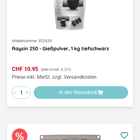
Artikelnummer:
822639
Raysin 250 - Gießpulver, 1 kg tiefschwarz
Verkaufspreis:
CHF 10.95
Regulärer Preis:
CHF 11.95
-8.37%
Preise inkl. MwSt. zzgl. Versandkosten
-
+
In den Warenkorb