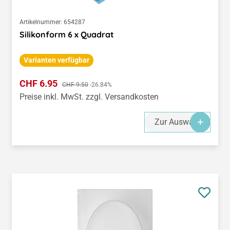
Artikelnummer:
654287
Silikonform 6 x Quadrat
Varianten verfügbar
Verkaufspreis:
CHF 6.95
Regulärer Preis:
CHF 9.50
-26.84%
Preise inkl. MwSt. zzgl. Versandkosten
Zur Auswahl