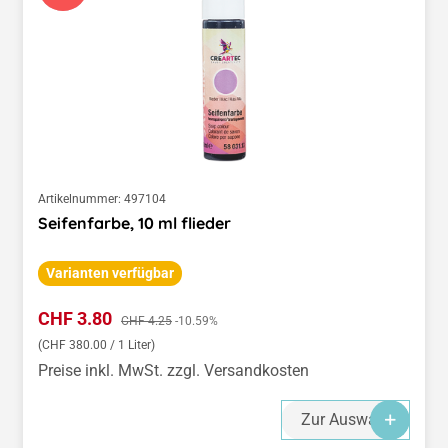
Artikelnummer:
497104
Seifenfarbe, 10 ml flieder
Varianten verfügbar
Verkaufspreis:
CHF 3.80
Regulärer Preis:
CHF 4.25
-10.59%
(CHF 380.00 / 1 Liter)
Preise inkl. MwSt. zzgl. Versandkosten
Zur Auswahl