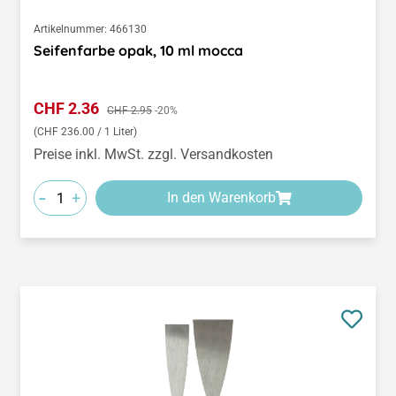
Artikelnummer:
466130
Seifenfarbe opak, 10 ml mocca
Verkaufspreis:
CHF 2.36
Regulärer Preis:
CHF 2.95
-20%
(CHF 236.00 / 1 Liter)
Preise inkl. MwSt. zzgl. Versandkosten
-
+
In den Warenkorb