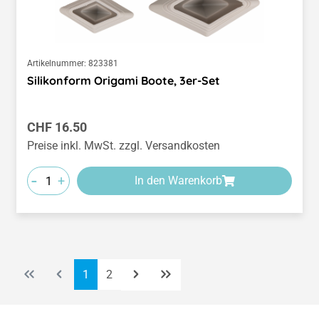
Artikelnummer:
823381
Silikonform Origami Boote, 3er-Set
Regulärer Preis:
CHF 16.50
Preise inkl. MwSt. zzgl. Versandkosten
-
+
In den Warenkorb
Seite
Seite
1
2