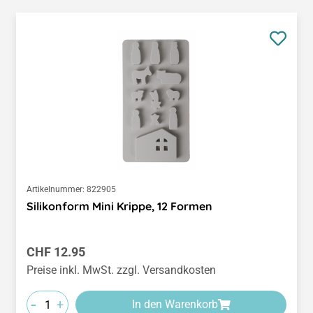
Artikelnummer:
822905
Silikonform Mini Krippe, 12 Formen
Regulärer Preis:
CHF 12.95
Preise inkl. MwSt. zzgl. Versandkosten
-
+
In den Warenkorb