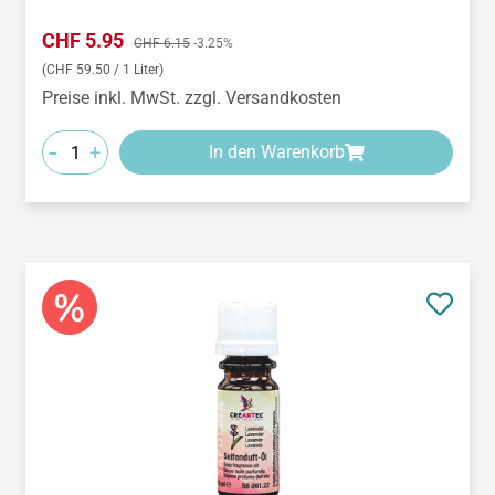
Verkaufspreis:
CHF 5.95
Regulärer Preis:
CHF 6.15
-3.25%
(CHF 59.50 / 1 Liter)
Preise inkl. MwSt. zzgl. Versandkosten
-
+
In den Warenkorb