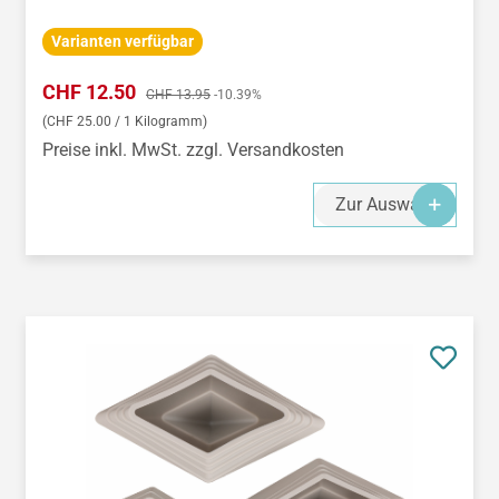
Varianten verfügbar
Verkaufspreis:
CHF 12.50
Regulärer Preis:
CHF 13.95
-10.39%
(CHF 25.00 / 1 Kilogramm)
Preise inkl. MwSt. zzgl. Versandkosten
Zur Auswahl