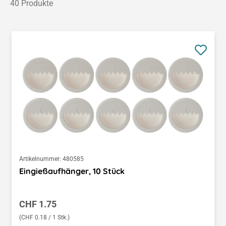
40 Produkte
Artikelnummer:
480585
Eingießaufhänger, 10 Stück
Regulärer Preis:
CHF 1.75
(CHF 0.18 / 1 Stk.)