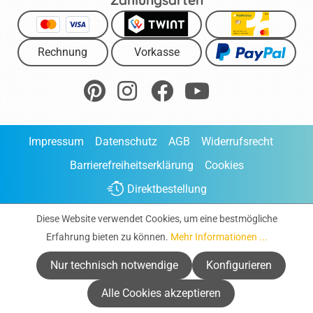
Rechnung
Vorkasse
Impressum
Datenschutz
AGB
Widerrufsrecht
Barrierefreiheitserklärung
Cookies
Direktbestellung
* Alle Preise inklusive gesetzliche Mehrwertsteuer zuzüglich
Diese Website verwendet Cookies, um eine bestmögliche
Versandkosten
, wenn nicht anders beschrieben.
Erfahrung bieten zu können.
Mehr Informationen ...
Nur technisch notwendige
Konfigurieren
Alle Cookies akzeptieren