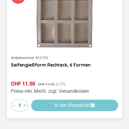
Artikelnummer:
812193
Seifengießform Rechteck, 6 Formen
Verkaufspreis:
CHF 11.50
Regulärer Preis:
CHF 11.95
-3.77%
Preise inkl. MwSt. zzgl. Versandkosten
-
+
In den Warenkorb