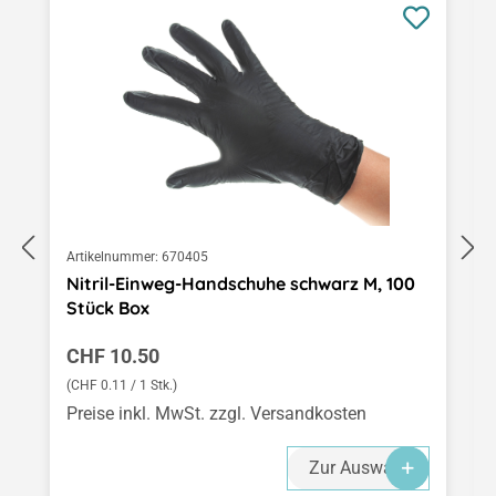
Artikelnummer:
670405
Nitril-Einweg-Handschuhe schwarz M, 100
Stück Box
Regulärer Preis:
CHF 10.50
(CHF 0.11 / 1 Stk.)
Preise inkl. MwSt. zzgl. Versandkosten
Zur Auswahl