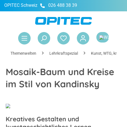
OPITEC Schweiz
026 488 38 39
alt springen
War
Themenwelten
Lehrkraftspezial
Kunst, WTG, kreativ
Mosaik-Baum und Kreise
im Stil von Kandinsky
Kreatives Gestalten und