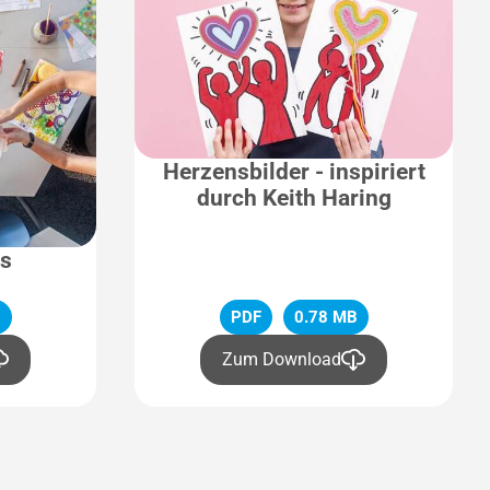
Herzensbilder - inspiriert
durch Keith Haring
as
B
PDF
0.78 MB
Zum Download