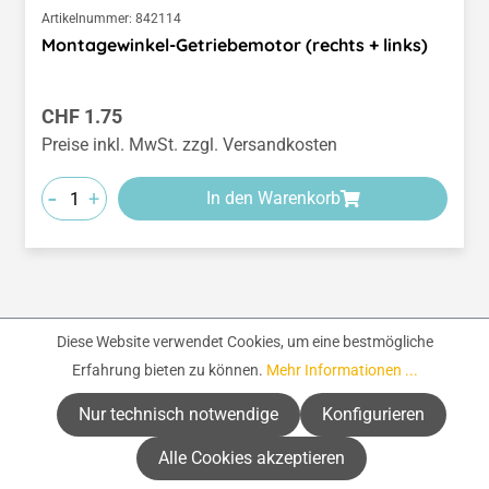
Artikelnummer:
842114
Montagewinkel-Getriebemotor (rechts + links)
Regulärer Preis:
CHF 1.75
Preise inkl. MwSt. zzgl. Versandkosten
-
+
In den Warenkorb
Seite
Seite
Seite
Seite
Seite
1
2
3
4
5
Diese Website verwendet Cookies, um eine bestmögliche
Erfahrung bieten zu können.
Mehr Informationen ...
Nur technisch notwendige
Konfigurieren
Alle Cookies akzeptieren