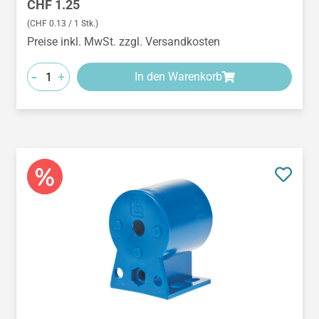
Regulärer Preis:
CHF 1.25
(CHF 0.13 / 1 Stk.)
Preise inkl. MwSt. zzgl. Versandkosten
-
+
In den Warenkorb