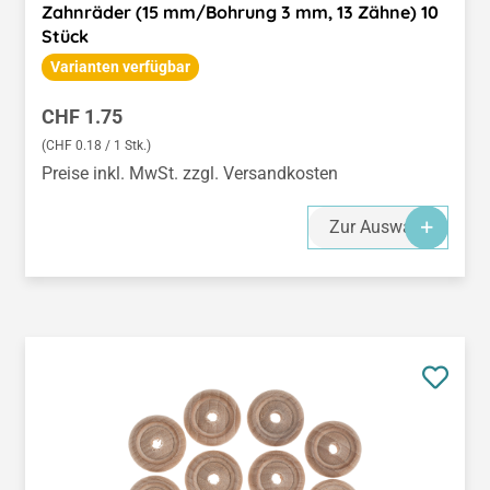
Zahnräder (15 mm/Bohrung 3 mm, 13 Zähne) 10
Stück
Varianten verfügbar
Regulärer Preis:
CHF 1.75
(CHF 0.18 / 1 Stk.)
Preise inkl. MwSt. zzgl. Versandkosten
Zur Auswahl