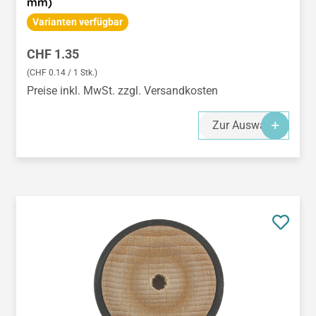
mm)
Varianten verfügbar
Regulärer Preis:
CHF 1.35
(CHF 0.14 / 1 Stk.)
Preise inkl. MwSt. zzgl. Versandkosten
Zur Auswahl