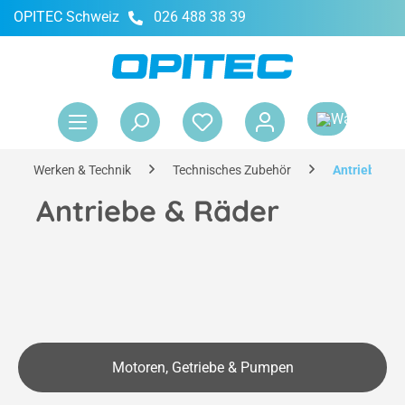
OPITEC Schweiz
026 488 38 39
alt springen
War
Werken & Technik
Technisches Zubehör
Antriebe & 
Antriebe & Räder
Motoren, Getriebe & Pumpen