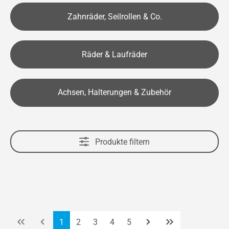
Zahnräder, Seilrollen & Co.
Räder & Laufräder
Achsen, Halterungen & Zubehör
Produkte filtern
Seite
Seite
Seite
Seite
Seite
1
2
3
4
5