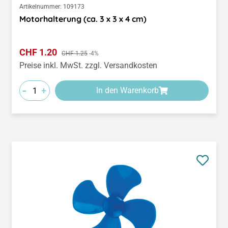
Artikelnummer:
109173
Motorhalterung (ca. 3 x 3 x 4 cm)
Verkaufspreis:
CHF 1.20
Regulärer Preis:
CHF 1.25
-4%
Preise inkl. MwSt. zzgl. Versandkosten
-
+
In den Warenkorb