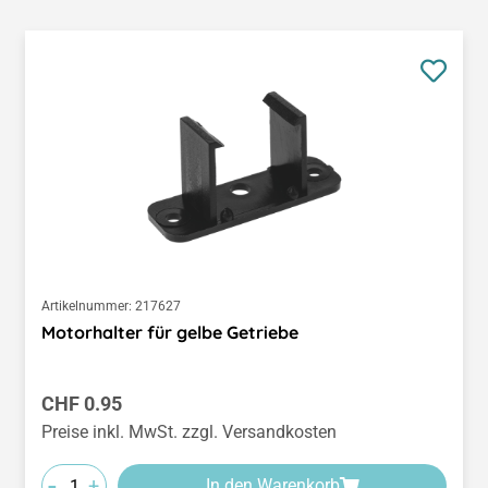
Artikelnummer:
217627
Motorhalter für gelbe Getriebe
Regulärer Preis:
CHF 0.95
Preise inkl. MwSt. zzgl. Versandkosten
-
+
In den Warenkorb