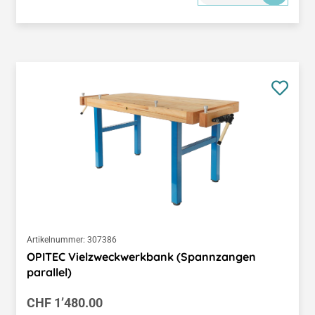
Artikelnummer:
307386
OPITEC Vielzweckwerkbank (Spannzangen
parallel)
Regulärer Preis:
CHF 1’480.00