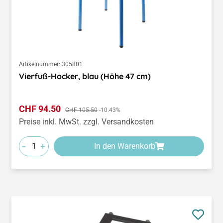
Artikelnummer:
305801
Vierfuß-Hocker, blau (Höhe 47 cm)
Verkaufspreis:
CHF 94.50
Regulärer Preis:
CHF 105.50
-10.43%
Preise inkl. MwSt. zzgl. Versandkosten
-
+
In den Warenkorb