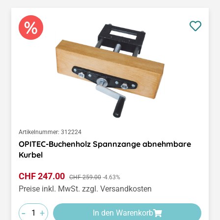
Artikelnummer:
312224
OPITEC-Buchenholz Spannzange abnehmbare
Kurbel
Verkaufspreis:
CHF 247.00
Regulärer Preis:
CHF 259.00
-4.63%
Preise inkl. MwSt. zzgl. Versandkosten
-
+
In den Warenkorb