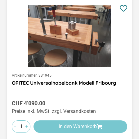
Artikelnummer:
331945
OPITEC Universalhobelbank Modell Fribourg
Regulärer Preis:
CHF 4’090.00
Preise inkl. MwSt. zzgl. Versandkosten
-
+
In den Warenkorb