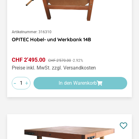
Artikelnummer:
316310
OPITEC Hobel- und Werkbank 14B
Verkaufspreis:
CHF 2’495.00
Regulärer Preis:
CHF 2’570.00
-2.92%
Preise inkl. MwSt. zzgl. Versandkosten
-
+
In den Warenkorb