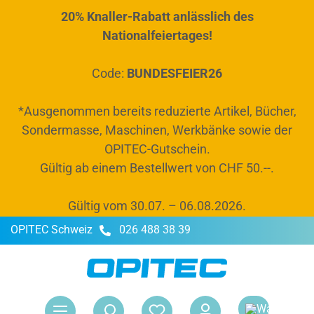
20% Knaller-Rabatt anlässlich des
alt springen
Nationalfeiertages!
Code:
BUNDESFEIER26
*Ausgenommen bereits reduzierte Artikel, Bücher,
Sondermasse, Maschinen, Werkbänke sowie der
OPITEC-Gutschein.
Gültig ab einem Bestellwert von CHF 50.--.
Gültig vom 30.07. – 06.08.2026.
OPITEC Schweiz
026 488 38 39
War