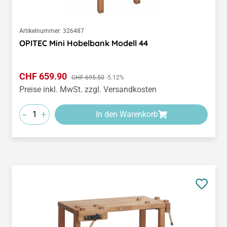
Artikelnummer:
326487
OPITEC Mini Hobelbank Modell 44
Verkaufspreis:
CHF 659.90
Regulärer Preis:
CHF 695.50
-5.12%
Preise inkl. MwSt. zzgl. Versandkosten
-
+
In den Warenkorb