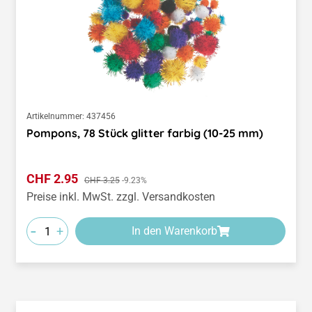
Artikelnummer:
437456
Pompons, 78 Stück glitter farbig (10-25 mm)
Verkaufspreis:
CHF 2.95
Regulärer Preis:
CHF 3.25
-9.23%
Preise inkl. MwSt. zzgl. Versandkosten
-
+
In den Warenkorb