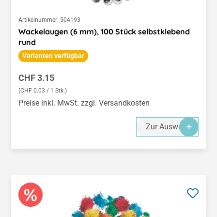
Artikelnummer:
504193
Wackelaugen (6 mm), 100 Stück selbstklebend
rund
Varianten verfügbar
Regulärer Preis:
CHF 3.15
(CHF 0.03 / 1 Stk.)
Preise inkl. MwSt. zzgl. Versandkosten
Zur Auswahl