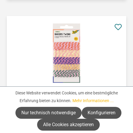
Artikelnummer:
674823
Diese Website verwendet Cookies, um eine bestmögliche
Baumwollkordel - Set Rainbow
Erfahrung bieten zu können.
Mehr Informationen ...
Nur technisch notwendige
Konfigurieren
Regulärer Preis:
CHF 3.35
Alle Cookies akzeptieren
(CHF 0.17 / 1 Meter)