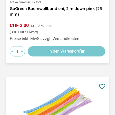
Artikelnummer:
821530
GoGreen Baumwollband uni, 2 m dawn pink (25
mm)
Verkaufspreis:
CHF 2.00
Regulärer Preis:
CHF 2.50
-20%
(CHF 1.00 / 1 Meter)
Preise inkl. MwSt. zzgl. Versandkosten
-
+
In den Warenkorb