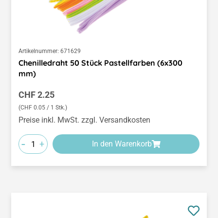
Artikelnummer:
671629
Chenilledraht 50 Stück Pastellfarben (6x300
mm)
Regulärer Preis:
CHF 2.25
(CHF 0.05 / 1 Stk.)
Preise inkl. MwSt. zzgl. Versandkosten
-
+
In den Warenkorb