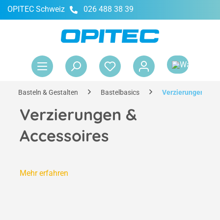
OPITEC Schweiz
026 488 38 39
alt springen
War
Basteln & Gestalten
Bastelbasics
Verzierungen & Ac
Verzierungen &
Accessoires
Mehr erfahren