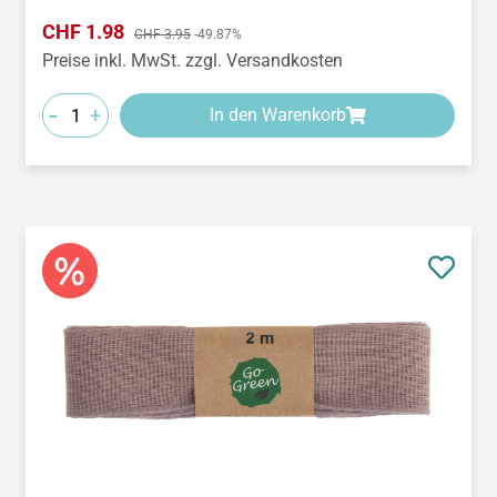
Verkaufspreis:
CHF 1.98
Regulärer Preis:
CHF 3.95
-49.87%
Preise inkl. MwSt. zzgl. Versandkosten
-
+
In den Warenkorb