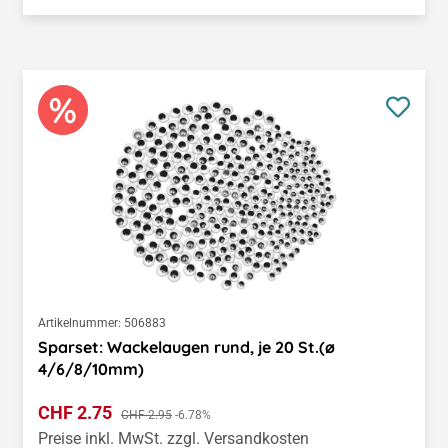
Artikelnummer:
506883
Sparset: Wackelaugen rund, je 20 St.(ø
4/6/8/10mm)
Verkaufspreis:
CHF 2.75
Regulärer Preis:
CHF 2.95
-6.78%
Preise inkl. MwSt. zzgl. Versandkosten