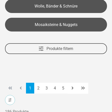
Wolle, Bänder & Schnüre
Mosaiksteine & Nuggets
Produkte filtern
Seite
Seite
Seite
Seite
Seite
1
2
3
4
5
186 Produkte