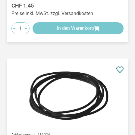
Regulärer Preis:
CHF 1.45
Preise inkl. MwSt. zzgl. Versandkosten
-
+
In den Warenkorb
Artikelnummer:
516024