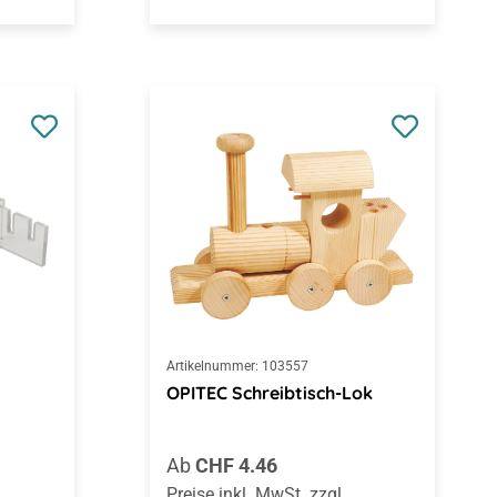
Artikelnummer:
103557
OPITEC Schreibtisch-Lok
Regulärer Preis:
Ab
CHF 4.46
Preise inkl. MwSt. zzgl.