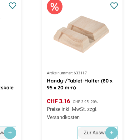
Artikelnummer:
633117
Handy-/Tablet-Halter (80 x
skale
95 x 20 mm)
Verkaufspreis:
CHF 3.16
Regulärer Preis:
CHF 3.95
-20%
Preise inkl. MwSt. zzgl.
Versandkosten
wahl
Zur Auswahl