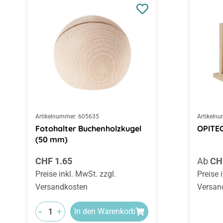
Artikelnummer:
605635
Artikeln
Fotohalter Buchenholzkugel
OPITEC
(50 mm)
Regulärer Preis:
Regulä
CHF 1.65
Ab
CH
Preise inkl. MwSt. zzgl.
Preise 
Versandkosten
Versan
-
+
In den Warenkorb