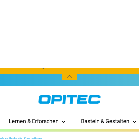
20% Knaller-Rabatt anlässlich des Nationalfeiertages!
Code:
BUNDESFEIER26
rte Artikel, Bücher, Sondermasse, Maschinen, Werkbänk
Gültig ab einem Bestellwert von CHF 50.--.
Gültig vom 30.07. – 06.08.2026.
Lernen & Erforschen
Basteln & Gestalten