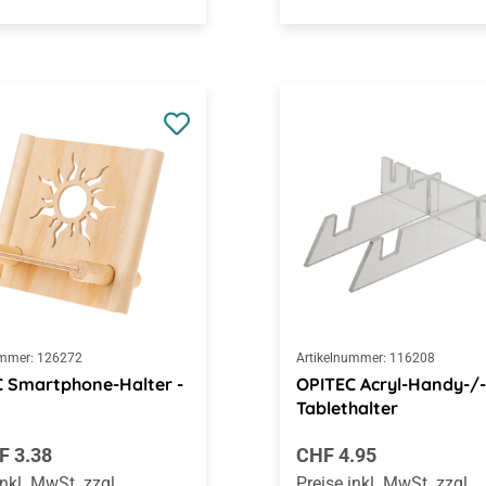
ummer:
126272
Artikelnummer:
116208
 Smartphone-Halter -
OPITEC Acryl-Handy-/-
Tablethalter
rer Preis:
Regulärer Preis:
F 3.38
CHF 4.95
inkl. MwSt. zzgl.
Preise inkl. MwSt. zzgl.