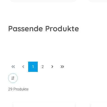
Passende Produkte
Seite
Seite
1
2
29 Produkte