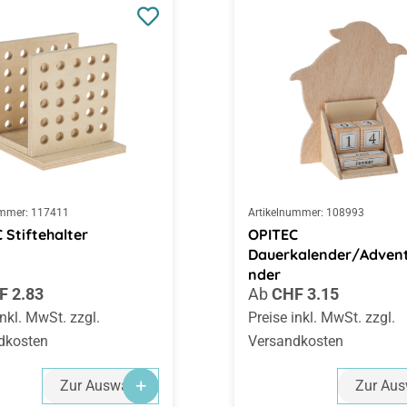
ummer:
117411
Artikelnummer:
108993
 Stiftehalter
OPITEC
Dauerkalender/Advent
nder
rer Preis:
Regulärer Preis:
F 2.83
Ab
CHF 3.15
inkl. MwSt. zzgl.
Preise inkl. MwSt. zzgl.
dkosten
Versandkosten
Zur Auswahl
Zur Aus