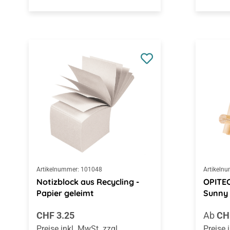
Artikelnummer:
101048
Artikeln
Notizblock aus Recycling -
OPITEC
Papier geleimt
Sunny
Regulärer Preis:
Regulä
CHF 3.25
Ab
CH
Preise inkl. MwSt. zzgl.
Preise 