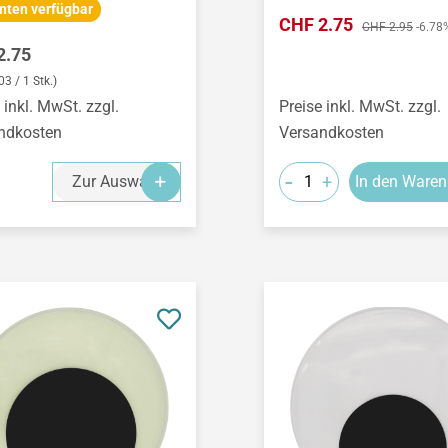
nten verfügbar
Verkaufspreis:
CHF 2.75
Regulärer Preis:
CHF 2.95
-6.78
ärer Preis:
2.75
3 / 1 Stk.)
 inkl. MwSt. zzgl.
Preise inkl. MwSt. zzgl.
ndkosten
Versandkosten
-
+
Zur Auswahl
In den Waren