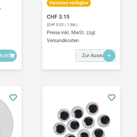
Varianten verfügbar
%
Regulärer Preis:
CHF 3.15
(CHF 0.03 / 1 Stk.)
Preise inkl. MwSt. zzgl.
Versandkosten
korb
Zur Auswahl