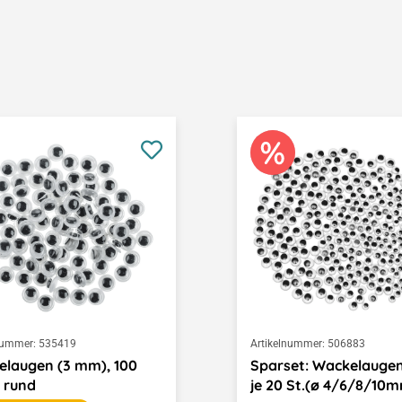
nummer:
535419
Artikelnummer:
506883
laugen (3 mm), 100
Sparset: Wackelaugen
 rund
je 20 St.(ø 4/6/8/10