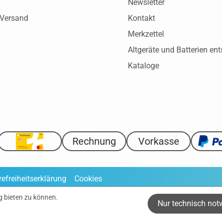
Newsletter
 Versand
Kontakt
Merkzettel
Altgeräte und Batterien en
Kataloge
Rechnung
Vorkasse
refreiheitserklärung
Cookies
ve gesetzliche Mehrwertsteuer zuzüglich
Versandkosten
, wenn nic
g bieten zu können.
Nur technisch not