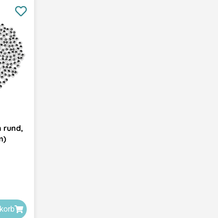
 rund,
m)
korb