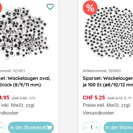
nummer:
521821
Artikelnummer:
535453
et: Wackelaugen oval,
Sparset: Wackelaugen
 Stück (8/9/11 mm)
je 100 St.(ø8/10/12 m
ufspreis:
Verkaufspreis:
4.95
Regulärer Preis:
CHF 5.25
Regulärer Preis:
CHF 5.50
-10%
CHF 5.75
-8.7%
 inkl. MwSt. zzgl.
Preise inkl. MwSt. zzgl.
ndkosten
Versandkosten
-
+
+
In den Warenkorb
In den Waren