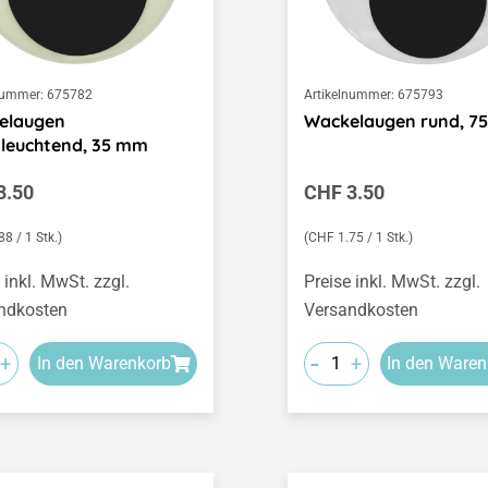
nummer:
675782
Artikelnummer:
675793
elaugen
Wackelaugen rund, 7
leuchtend, 35 mm
ärer Preis:
Regulärer Preis:
3.50
CHF 3.50
8 / 1 Stk.)
(CHF 1.75 / 1 Stk.)
 inkl. MwSt. zzgl.
Preise inkl. MwSt. zzgl.
ndkosten
Versandkosten
-
+
+
In den Warenkorb
In den Waren