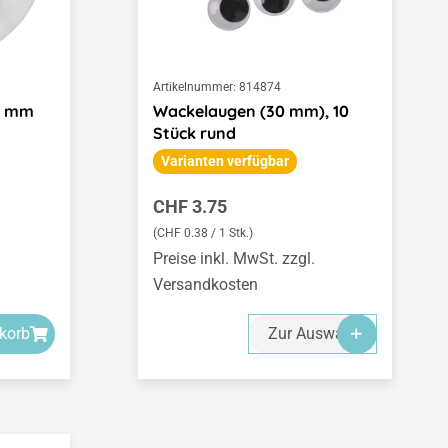
Artikelnummer:
814874
5 mm
Wackelaugen (30 mm), 10
Stück rund
Varianten verfügbar
Regulärer Preis:
CHF 3.75
(CHF 0.38 / 1 Stk.)
Preise inkl. MwSt. zzgl.
Versandkosten
korb
Zur Auswahl