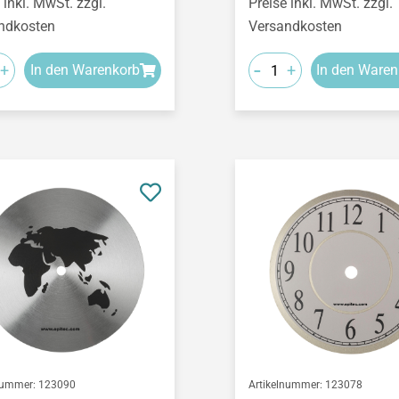
 inkl. MwSt. zzgl.
Preise inkl. MwSt. zzgl.
ndkosten
Versandkosten
-
+
+
In den Warenkorb
In den Waren
nummer:
123090
Artikelnummer:
123078