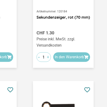
Artikelnummer:
120184
g
Sekundenzeiger, rot (70 mm)
Regulärer Preis:
CHF 1.30
Preise inkl. MwSt. zzgl.
Versandkosten
-
+
korb
In den Warenkorb