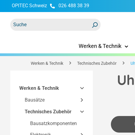
OPITEC Schweiz
026 488 38 39
springen
Zur Hauptnavigation springen
Werken & Technik
Werken & Technik
Technisches Zubehör
Uh
Uh
Werken & Technik
Bausätze
Technisches Zubehör
Easy-Line Bausätze
Bausätze nach
Bausatzkomponenten
Technik
Elektronik