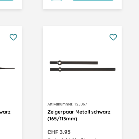
Artikelnummer:
123067
hwarz
Zeigerpaar Metall schwarz
(165/113mm)
Regulärer Preis:
CHF 3.95