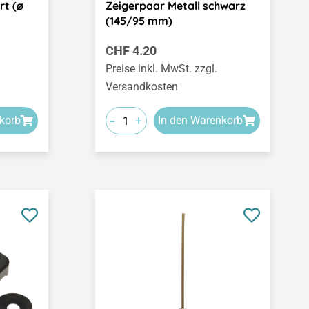
rt (ø
Zeigerpaar Metall schwarz
(145/95 mm)
Regulärer Preis:
CHF 4.20
Preise inkl. MwSt. zzgl.
Versandkosten
-
+
korb
In den Warenkorb