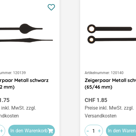
nummer:
120139
Artikelnummer:
120140
rpaar Metall schwarz
Zeigerpaar Metall sc
52 mm)
(65/46 mm)
ärer Preis:
Regulärer Preis:
1.75
CHF 1.85
 inkl. MwSt. zzgl.
Preise inkl. MwSt. zzgl.
ndkosten
Versandkosten
-
+
+
In den Warenkorb
In den Waren