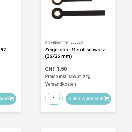
Artikelnummer:
500050
152
Zeigerpaar Metall schwarz
(36/26 mm)
Regulärer Preis:
CHF 1.50
Preise inkl. MwSt. zzgl.
Versandkosten
-
+
korb
In den Warenkorb