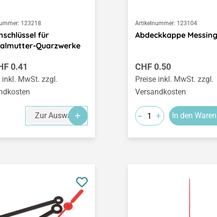
nummer:
123218
Artikelnummer:
123104
schlüssel für
Abdeckkappe Messin
ralmutter-Quarzwerke
ärer Preis:
Regulärer Preis:
HF 0.41
CHF 0.50
 inkl. MwSt. zzgl.
Preise inkl. MwSt. zzgl.
ndkosten
Versandkosten
-
+
Zur Auswahl
In den Waren