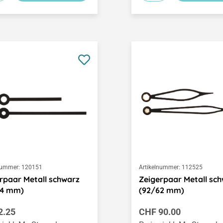
nummer:
120151
Artikelnummer:
112525
rpaar Metall schwarz
Zeigerpaar Metall sc
54 mm)
(92/62 mm)
ärer Preis:
Regulärer Preis:
2.25
CHF 90.00