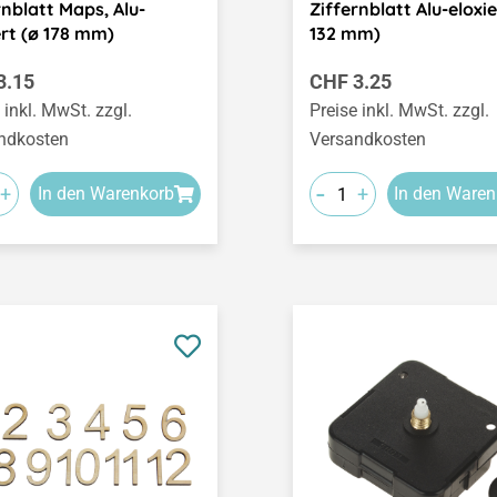
rnblatt Maps, Alu-
Ziffernblatt Alu-eloxie
ert (ø 178 mm)
132 mm)
ärer Preis:
Regulärer Preis:
3.15
CHF 3.25
 inkl. MwSt. zzgl.
Preise inkl. MwSt. zzgl.
ndkosten
Versandkosten
-
+
+
In den Warenkorb
In den Waren