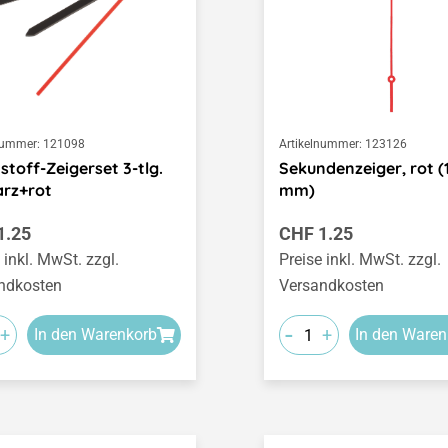
nummer:
121098
Artikelnummer:
123126
stoff-Zeigerset 3-tlg.
Sekundenzeiger, rot (
arz+rot
mm)
ärer Preis:
Regulärer Preis:
1.25
CHF 1.25
 inkl. MwSt. zzgl.
Preise inkl. MwSt. zzgl.
ndkosten
Versandkosten
-
+
+
In den Warenkorb
In den Waren