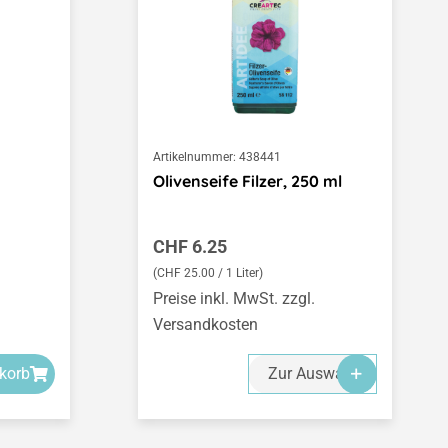
Artikelnummer:
438441
Olivenseife Filzer, 250 ml
Regulärer Preis:
CHF 6.25
(CHF 25.00 / 1 Liter)
Preise inkl. MwSt. zzgl.
Versandkosten
korb
Zur Auswahl