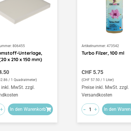
nummer:
806455
Artikelnummer:
473542
mstoff-Unterlage,
Turbo Filzer, 100 ml
(20 x 210 x 150 mm)
ärer Preis:
Regulärer Preis:
4.50
CHF 5.75
2.86 / 1 Quadratmeter)
(CHF 57.50 / 1 Liter)
 inkl. MwSt. zzgl.
Preise inkl. MwSt. zzgl.
ndkosten
Versandkosten
-
+
+
In den Warenkorb
In den Waren