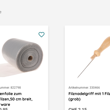
e
nummer:
822798
Artikelnummer:
330466
enfolie zum
Filznadelgriff mit 1 Fi
ilzen,50 cm breit,
(grob)
rware
ärer Preis:
Regulärer Preis:
0.95
CHF 2.15