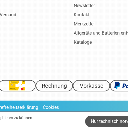
Newsletter
 Versand
Kontakt
Merkzettel
Altgeräte und Batterien en
Kataloge
Rechnung
Vorkasse
refreiheitserklärung
Cookies
ve gesetzliche Mehrwertsteuer zuzüglich
Versandkosten
, wenn nic
g bieten zu können.
Nur technisch not