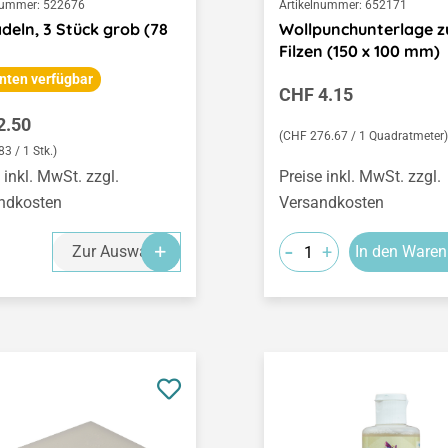
nummer:
522676
Artikelnummer:
652171
adeln, 3 Stück grob (78
Wollpunchunterlage 
Filzen (150 x 100 mm)
nten verfügbar
Regulärer Preis:
CHF 4.15
ärer Preis:
2.50
(CHF 276.67 / 1 Quadratmeter)
3 / 1 Stk.)
 inkl. MwSt. zzgl.
Preise inkl. MwSt. zzgl.
ndkosten
Versandkosten
-
+
Zur Auswahl
In den Waren