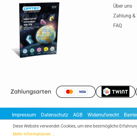
Über uns
Perspektivische Bilder
Zahlung &
Geometrische Körper
FAQ
aus Papier
3D-Blätter aus Papier
Windlichter nach
Vincent van Gogh
Mosaik-Baum im Stil
von Kandinsky
Windlicht im Stil von
Zahlungsarten
Henri Matisse
Fadenbild Wassily
Impressum
Datenschutz
AGB
Widerrufsrecht
Barrie
Kandinsky
* Alle Preise inklusi
Diese Website verwendet Cookies, um eine bestmögliche Erfahrun
Cyanotypie
Mehr Informationen ...