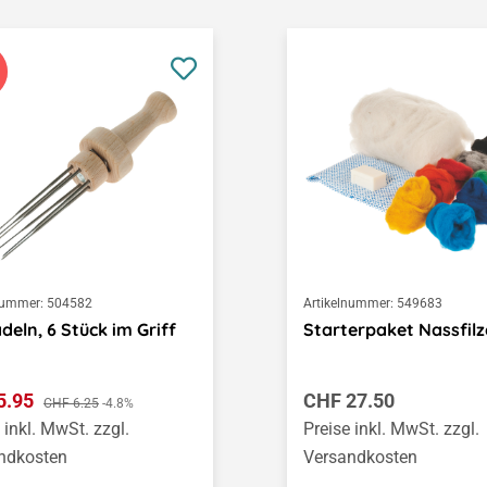
nummer:
504582
Artikelnummer:
549683
adeln, 6 Stück im Griff
Starterpaket Nassfil
ufspreis:
Regulärer Preis:
5.95
Regulärer Preis:
CHF 27.50
CHF 6.25
-4.8%
 inkl. MwSt. zzgl.
Preise inkl. MwSt. zzgl.
ndkosten
Versandkosten