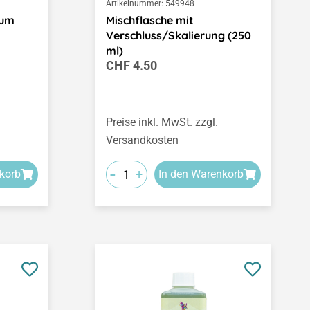
Artikelnummer:
549948
zum
Mischflasche mit
Verschluss/Skalierung (250
ml)
Regulärer Preis:
CHF 4.50
Preise inkl. MwSt. zzgl.
Versandkosten
-
+
korb
In den Warenkorb