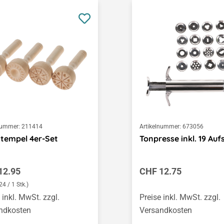
nummer:
211414
Artikelnummer:
673056
tempel 4er-Set
Tonpresse inkl. 19 Auf
ärer Preis:
Regulärer Preis:
12.95
CHF 12.75
4 / 1 Stk.)
 inkl. MwSt. zzgl.
Preise inkl. MwSt. zzgl.
ndkosten
Versandkosten