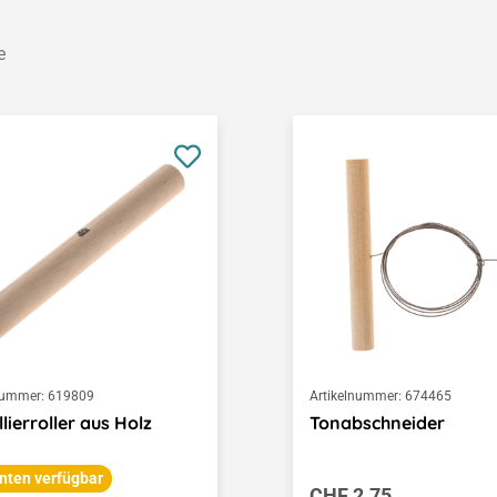
e
nummer:
619809
Artikelnummer:
674465
lierroller aus Holz
Tonabschneider
nten verfügbar
Regulärer Preis:
CHF 2.75