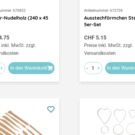
nummer:
670852
Artikelnummer:
672728
r-Nudelholz (240 x 45
Ausstechförmchen St
5er-Set
ärer Preis:
Regulärer Preis:
4.75
CHF 5.15
 inkl. MwSt. zzgl.
Preise inkl. MwSt. zzgl.
ndkosten
Versandkosten
-
+
+
In den Warenkorb
In den Waren