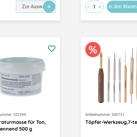
-
+
Zur Auswahl
In den Waren
nummer:
522399
Artikelnummer:
300731
aturmasse für Ton,
Töpfer-Werkzeug,7-tei
rennend 500 g