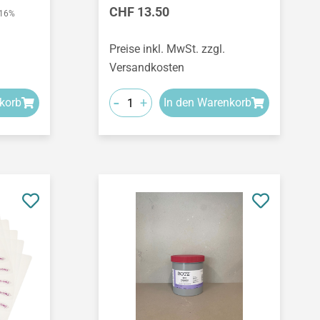
Regulärer Preis:
s:
CHF 13.50
.16%
Preise inkl. MwSt. zzgl.
Versandkosten
-
+
korb
In den Warenkorb