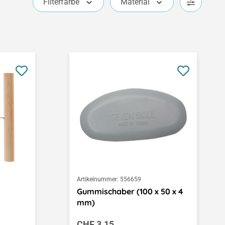
Filterfarbe
Material
Artikelnummer:
556659
Gummischaber (100 x 50 x 4
mm)
Regulärer Preis:
CHF 3.15