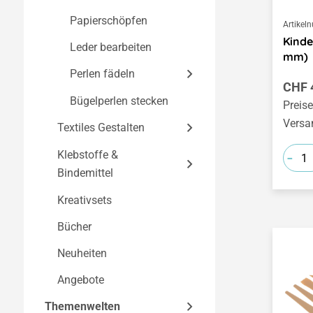
Papierschöpfen
Artikel
Kinde
Leder bearbeiten
mm)
Perlen fädeln
Regul
CHF 
Bügelperlen stecken
Perlen
Preise
Versa
Textiles Gestalten
Gummibänder &
Schnüre
-
Klebstoffe &
Textilien färben &
Werkzeuge & Zubehör
Bindemittel
gestalten
Kreativsets
Filzen
Alleskleber &
Textilien, Seide &
Bastelkleber
Leder
Bücher
Weben, Wickeln &
Filzwolle
Spezialkleber
Textilfarben &
Knüpfen
Neuheiten
Werkzeuge & Zubehör
Batikfarben
Holzleim
Häkeln & Stricken
Wolle, Garne, Kordeln
Angebote
Werkzeuge & Zubehör
& Bänder
Heißkleben
Sticken
Wolle, Garne, Kordeln
Themenwelten