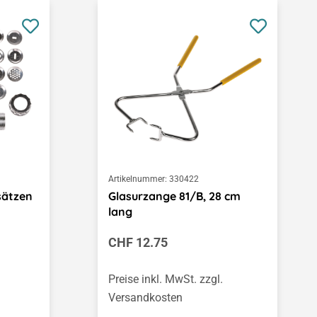
Artikelnummer:
330422
sätzen
Glasurzange 81/B, 28 cm
lang
Regulärer Preis:
CHF 12.75
Preise inkl. MwSt. zzgl.
Versandkosten