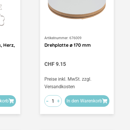
Artikelnummer:
676009
, Herz,
Drehplatte ø 170 mm
Regulärer Preis:
CHF 9.15
Preise inkl. MwSt. zzgl.
Versandkosten
-
+
korb
In den Warenkorb