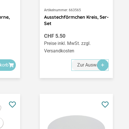
Artikelnummer:
663565
erne,
Ausstechförmchen Kreis, 5er-
Set
Regulärer Preis:
CHF 5.50
Preise inkl. MwSt. zzgl.
Versandkosten
korb
Zur Auswahl