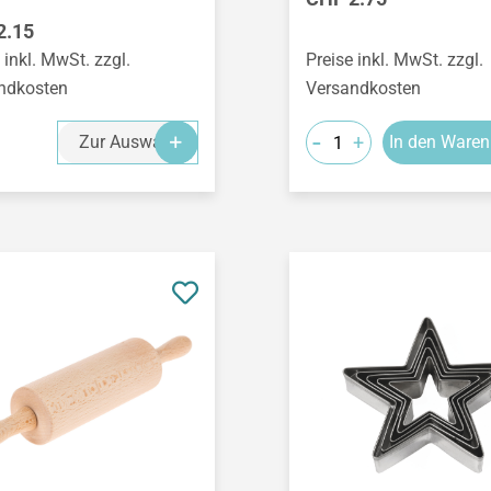
ärer Preis:
2.15
 inkl. MwSt. zzgl.
Preise inkl. MwSt. zzgl.
ndkosten
Versandkosten
-
+
Zur Auswahl
In den Waren