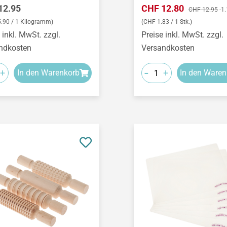
ärer Preis:
Verkaufspreis:
12.95
CHF 12.80
Regulärer Prei
CHF 12.95
-1
.90 / 1 Kilogramm)
(CHF 1.83 / 1 Stk.)
 inkl. MwSt. zzgl.
Preise inkl. MwSt. zzgl.
ndkosten
Versandkosten
-
+
+
In den Warenkorb
In den Waren