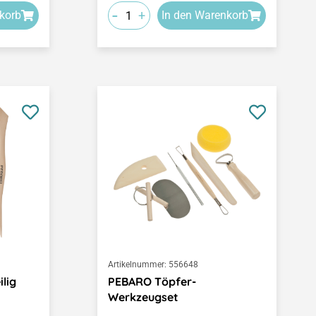
-
+
korb
In den Warenkorb
Artikelnummer:
556648
lig
PEBARO Töpfer-
Werkzeugset