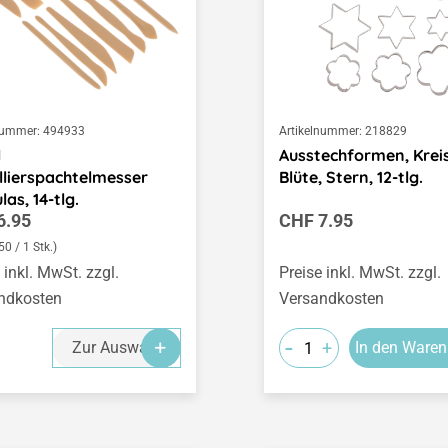
nummer:
494933
Artikelnummer:
218829
l
Ausstechformen, Kreis
lierspachtelmesser
Blüte, Stern, 12-tlg.
las, 14-tlg.
ärer Preis:
Regulärer Preis:
6.95
CHF 7.95
0 / 1 Stk.)
 inkl. MwSt. zzgl.
Preise inkl. MwSt. zzgl.
ndkosten
Versandkosten
-
+
Zur Auswahl
In den Waren