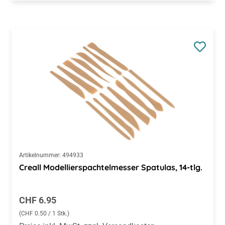
Artikelnummer:
494933
Creall Modellierspachtelmesser Spatulas, 14-tlg.
Regulärer Preis:
CHF 6.95
(CHF 0.50 / 1 Stk.)