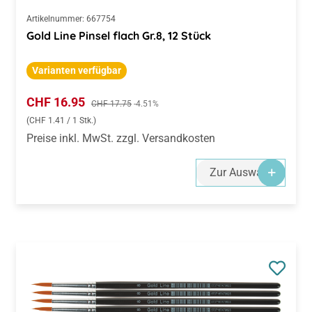
Artikelnummer:
667754
Gold Line Pinsel flach Gr.8, 12 Stück
Varianten verfügbar
Verkaufspreis:
CHF 16.95
Regulärer Preis:
CHF 17.75
-4.51%
(CHF 1.41 / 1 Stk.)
Preise inkl. MwSt. zzgl. Versandkosten
Zur Auswahl