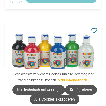
Diese Website verwendet Cookies, um eine bestmögliche
Erfahrung bieten zu können.
Mehr Informationen ...
Artikelnummer:
656692
Primo Acrylfarben Set (6 x 300 ml)
Nur technisch notwendige
Konfigurieren
Alle Cookies akzeptieren
Regulärer Preis:
CHF 31.50