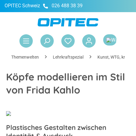
OPITEC Schweiz
026 488 38 39
alt springen
War
Themenwelten
Lehrkraftspezial
Kunst, WTG, kreativ
Köpfe modellieren im Stil
von Frida Kahlo
Plastisches Gestalten zwischen