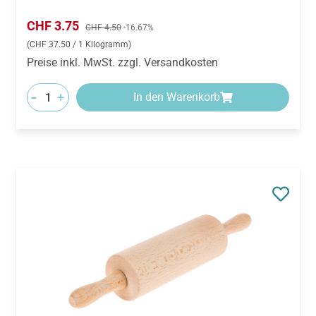
Verkaufspreis:
CHF 3.75
Regulärer Preis:
CHF 4.50
-16.67%
(CHF 37.50 / 1 Kilogramm)
Preise inkl. MwSt. zzgl. Versandkosten
-
+
In den Warenkorb