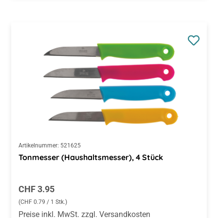
Artikelnummer:
521625
Tonmesser (Haushaltsmesser), 4 Stück
Regulärer Preis:
CHF 3.95
(CHF 0.79 / 1 Stk.)
Preise inkl. MwSt. zzgl. Versandkosten