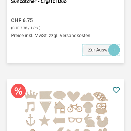
Suncatcher - Crystal Duo
Regulärer Preis:
CHF 6.75
(CHF 3.38 / 1 Stk.)
Preise inkl. MwSt. zzgl. Versandkosten
Zur Auswahl