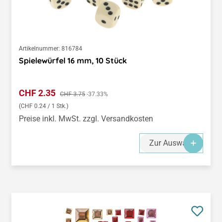
Artikelnummer:
816784
Spielewürfel 16 mm, 10 Stück
Verkaufspreis:
CHF 2.35
Regulärer Preis:
CHF 3.75
-37.33%
(CHF 0.24 / 1 Stk.)
Preise inkl. MwSt. zzgl. Versandkosten
Zur Auswahl