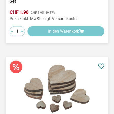
Set
Verkaufspreis:
CHF 1.98
Regulärer Preis:
CHF 3.95
-49.87%
Preise inkl. MwSt. zzgl. Versandkosten
-
+
In den Warenkorb