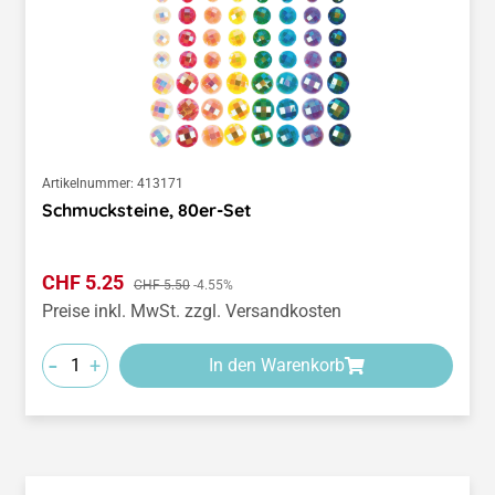
Artikelnummer:
413171
Schmucksteine, 80er-Set
Verkaufspreis:
CHF 5.25
Regulärer Preis:
CHF 5.50
-4.55%
Preise inkl. MwSt. zzgl. Versandkosten
-
+
In den Warenkorb