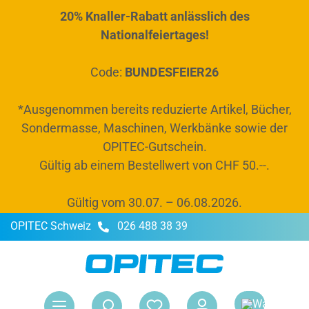
20% Knaller-Rabatt anlässlich des
alt springen
Nationalfeiertages!
Code:
BUNDESFEIER26
*Ausgenommen bereits reduzierte Artikel, Bücher,
Sondermasse, Maschinen, Werkbänke sowie der
OPITEC-Gutschein.
Gültig ab einem Bestellwert von CHF 50.--.
Gültig vom 30.07. – 06.08.2026.
OPITEC Schweiz
026 488 38 39
War