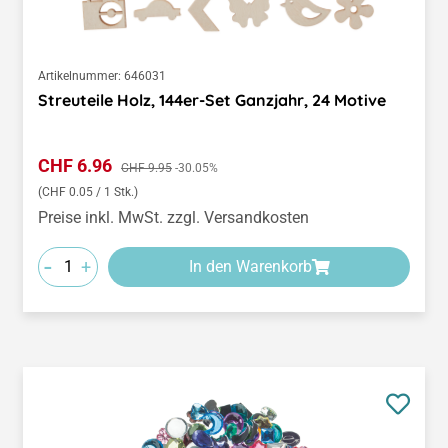
Artikelnummer:
646031
Streuteile Holz, 144er-Set Ganzjahr, 24 Motive
Verkaufspreis:
CHF 6.96
Regulärer Preis:
CHF 9.95
-30.05%
(CHF 0.05 / 1 Stk.)
Preise inkl. MwSt. zzgl. Versandkosten
-
+
In den Warenkorb