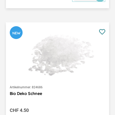
NEW
Artikelnummer:
824686
Bio Deko Schnee
Regulärer Preis:
CHF 4.50