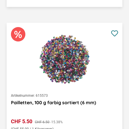
Artikelnummer:
615573
Pailletten, 100 g farbig sortiert (6 mm)
Verkaufspreis:
CHF 5.50
Regulärer Preis:
CHF 6.50
-15.38%
(CHF 55.00 / 1 Kilogramm)