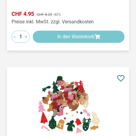
Verkaufspreis:
CHF 4.95
Regulärer Preis:
CHF 8.25
-40%
Preise inkl. MwSt. zzgl. Versandkosten
-
+
In den Warenkorb