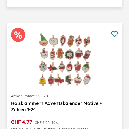
Artikelnummer:
661828
Holzklammern Adventskalender Motive +
Zahlen 1-24
Verkaufspreis:
CHF 4.77
Regulärer Preis:
CHF 7.95
-40%