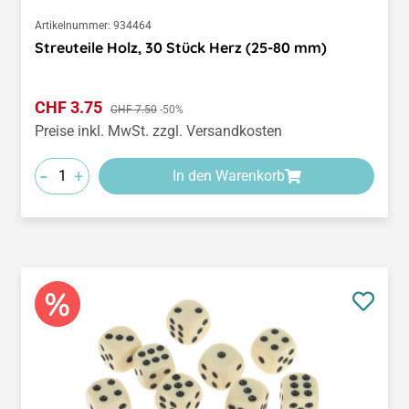
Artikelnummer:
934464
Streuteile Holz, 30 Stück Herz (25-80 mm)
Verkaufspreis:
CHF 3.75
Regulärer Preis:
CHF 7.50
-50%
Preise inkl. MwSt. zzgl. Versandkosten
-
+
In den Warenkorb