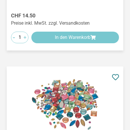
Regulärer Preis:
CHF 14.50
Preise inkl. MwSt. zzgl. Versandkosten
-
+
In den Warenkorb