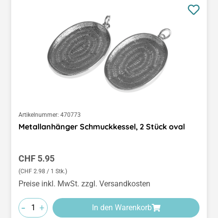
Artikelnummer:
470773
Metallanhänger Schmuckkessel, 2 Stück oval
Regulärer Preis:
CHF 5.95
(CHF 2.98 / 1 Stk.)
Preise inkl. MwSt. zzgl. Versandkosten
-
+
In den Warenkorb