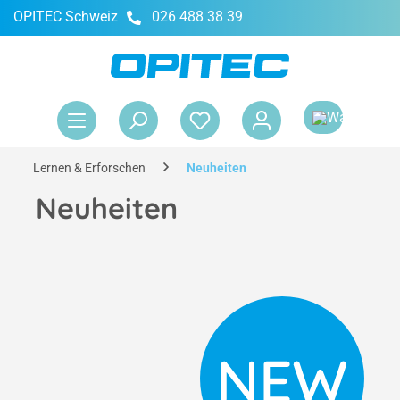
OPITEC Schweiz
026 488 38 39
alt springen
War
Lernen & Erforschen
Neuheiten
Neuheiten