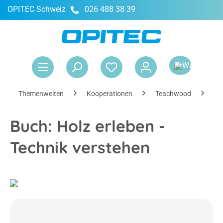
OPITEC Schweiz
026 488 38 39
alt springen
War
Themenwelten
Kooperationen
Teachwood
Ho
Buch: Holz erleben -
Technik verstehen