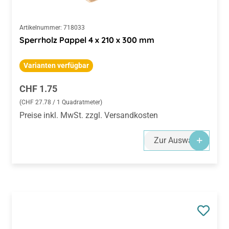
Artikelnummer:
718033
Sperrholz Pappel 4 x 210 x 300 mm
Varianten verfügbar
Regulärer Preis:
CHF 1.75
(CHF 27.78 / 1 Quadratmeter)
Preise inkl. MwSt. zzgl. Versandkosten
Zur Auswahl