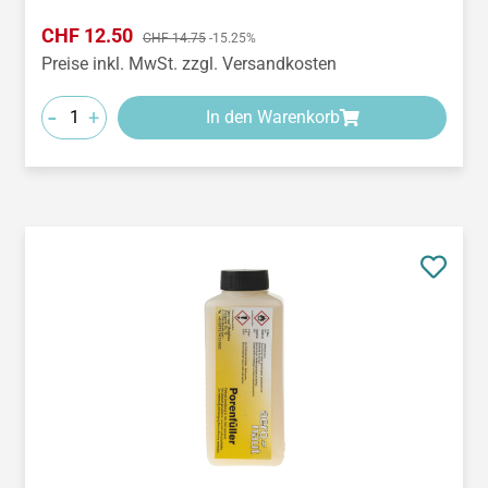
Verkaufspreis:
CHF 12.50
Regulärer Preis:
CHF 14.75
-15.25%
Preise inkl. MwSt. zzgl. Versandkosten
-
+
In den Warenkorb