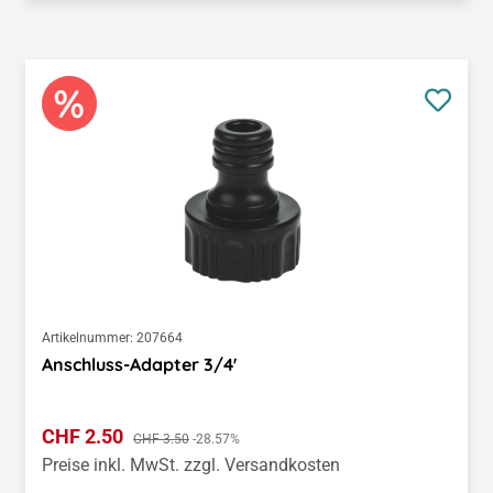
Artikelnummer:
207664
Anschluss-Adapter 3/4'
Verkaufspreis:
CHF 2.50
Regulärer Preis:
CHF 3.50
-28.57%
Preise inkl. MwSt. zzgl. Versandkosten