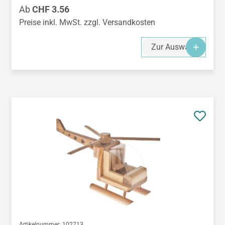
Regulärer Preis:
Ab
CHF 3.56
Preise inkl. MwSt. zzgl. Versandkosten
Zur Auswahl
Artikelnummer:
102713