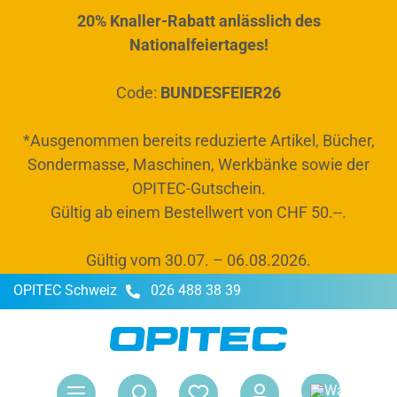
20% Knaller-Rabatt anlässlich des
alt springen
Nationalfeiertages!
Code:
BUNDESFEIER26
*Ausgenommen bereits reduzierte Artikel, Bücher,
Sondermasse, Maschinen, Werkbänke sowie der
OPITEC-Gutschein.
Gültig ab einem Bestellwert von CHF 50.--.
Gültig vom 30.07. – 06.08.2026.
OPITEC Schweiz
026 488 38 39
War