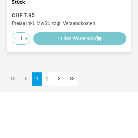
Stück
Regulärer Preis:
CHF 7.95
Preise inkl. MwSt. zzgl. Versandkosten
-
+
In den Warenkorb
Seite
Seite
1
2