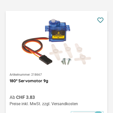
Artikelnummer:
218667
180° Servomotor 9g
Regulärer Preis:
Ab
CHF 3.83
Preise inkl. MwSt. zzgl. Versandkosten