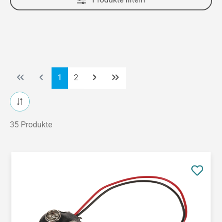
Seite
Seite
1
2
35 Produkte