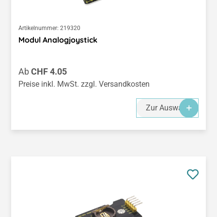
Artikelnummer:
219320
Modul Analogjoystick
Regulärer Preis:
Ab
CHF 4.05
Preise inkl. MwSt. zzgl. Versandkosten
Zur Auswahl